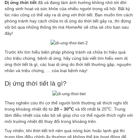
Dị ứng thời tiết
đã và đang làm ảnh hưởng không nhỏ tới đời
sống sinh hoạt và sức khỏe của nhiều người trong xã hội. Bất kỳ
lúc nào cũng có thể xảy ra dị ứng với thời tiết. Bạn muốn tìm cách
phòng tránh hay cách chữa trị dị ứng do thời tiết gây ra, thì đừng
vội bỏ qua những thông tin mà HomeAir sẽ chia sẻ cho bạn sau
đây!
Trước khi tìm hiểu biện pháp phòng tránh và chữa trị hiệu quả
cho triệu chứng, bệnh dị ứng, hãy cùng bài viết tìm hiểu xem dị
ứng thời tiết là gì, các loại dị ứng do thời tiết thường gặp, nguyên
nhân và triệu chứng, … của loại bệnh này!
Dị ứng thời tiết là gì?
Theo nghiên cứu thì cơ thể người bình thường sẽ thích nghi tốt
o
o
trong khoảng nhiệt độ từ
20 – 30
C
và tốt nhất là 25
C. Trung
tâm điều nhiệt của não bộ sẽ giúp cho cơ thể người thích nghi với
môi trường nhiệt độ thay đổi trong khoảng trên.
Tuy nhiên, khi thời tiết trở nên quá nóng bức hoặc lạnh giá thì
trung tâm điều chỉnh ấy thường sẽ không thể kịp hoạt động để