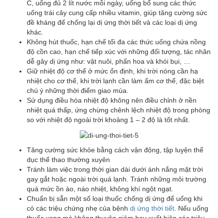
C, uống đủ 2 lít nước mỗi ngày, uống bổ sung các thức
uống trái cây cung cấp nhiều vitamin, giúp tăng cường sức
đề kháng để chống lại dị ứng thời tiết và các loại dị ứng
khác.
Không hút thuốc, hạn chế tối đa các thức uống chứa nồng
độ cồn cao, hạn chế tiếp xúc với những đối tượng, tác nhân
dễ gây dị ứng như: vật nuôi, phấn hoa và khói bụi, …
Giữ nhiệt độ cơ thể ở mức ổn định, khi trời nóng cần hạ
nhiệt cho cơ thể, khi trời lạnh cần làm ấm cơ thể, đặc biệt
chú ý những thời điểm giao mùa.
Sử dụng điều hòa nhiệt độ không nên điều chỉnh ở nền
nhiệt quá thấp, ứng chừng chênh lệch nhiệt độ trong phòng
so với nhiệt độ ngoài trời khoảng 1 – 2 độ là tốt nhất.
Tăng cường sức khỏe bằng cách vận động, tập luyện thể
dục thể thao thường xuyên
Tránh làm việc trong thời gian dài dưới ánh nắng mặt trời
gay gắt hoặc ngoài trời quá lạnh. Tránh những môi trường
quá mức ồn ào, náo nhiệt, không khí ngột ngạt.
Chuẩn bị sẵn một số loại thuốc chống dị ứng để uống khi
có các triệu chứng nhẹ của bệnh
dị ứng thời tiết
. Nếu uống
thuốc xong mà không thuyên giảm hay xuất hiện các triệu