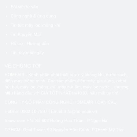
Bài viết tư vấn
Công nghệ & ứng dụng
Tin tức máy lọc không khí
Tin Khuyến Mãi
Hỗ trợ - Hướng dẫn
Tin hay mỗi ngày
VỀ CHÚNG TÔI
HOMEAIR - Kênh phân phối thiết bị xử lý không khí, nước sạch,
điện máy thông minh. Các sản phẩm điện máy, gia dụng, robot
hút bụi, máy lọc không khí, máy hút ẩm, máy lọc nước... thương
hiệu hàng đầu với GIÁ TỐT NHÁT tại KHO, hậu mãi uy tín!
CÔNG TY CỔ PHẦN CÔNG NGHỆ HOMEAIR TOÀN CẦU
Hotline:
0902 10 7997
| Email: info@homeair.vn
Showroom HN: Số 603 Hoàng Hoa Thám, P.Ngọc Hà
TP.HCM: Opal Tower, 92 Nguyễn Hữu Cảnh, P.Thạnh Mỹ Tây