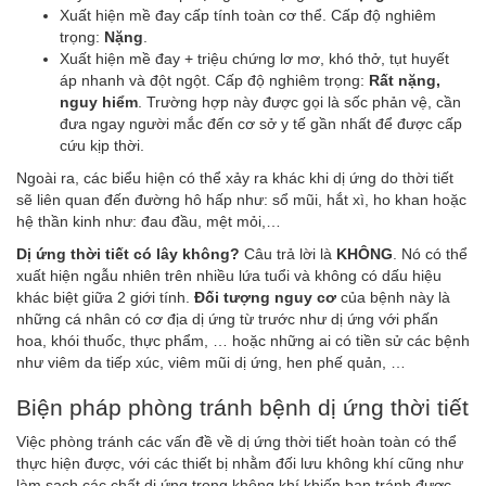
Xuất hiện mề đay cấp tính toàn cơ thể. Cấp độ nghiêm
trọng:
Nặng
.
Xuất hiện mề đay + triệu chứng lơ mơ, khó thở, tụt huyết
áp nhanh và đột ngột. Cấp độ nghiêm trọng:
Rất nặng,
nguy hiểm
. Trường hợp này được gọi là sốc phản vệ, cần
đưa ngay người mắc đến cơ sở y tế gần nhất để được cấp
cứu kịp thời.
Ngoài ra, các biểu hiện có thể xảy ra khác khi dị ứng do thời tiết
sẽ liên quan đến đường hô hấp như: sổ mũi, hắt xì, ho khan hoặc
hệ thần kinh như: đau đầu, mệt mỏi,…
Dị ứng thời tiết có lây không?
Câu trả lời là
KHÔNG
. Nó có thể
xuất hiện ngẫu nhiên trên nhiều lứa tuổi và không có dấu hiệu
khác biệt giữa 2 giới tính.
Đối tượng nguy cơ
của bệnh này là
những cá nhân có cơ địa dị ứng từ trước như dị ứng với phấn
hoa, khói thuốc, thực phẩm, … hoặc những ai có tiền sử các bệnh
như viêm da tiếp xúc, viêm mũi dị ứng, hen phế quản, …
Biện pháp phòng tránh bệnh dị ứng thời tiết
Việc phòng tránh các vấn đề về dị ứng thời tiết hoàn toàn có thể
thực hiện được, với các thiết bị nhằm đối lưu không khí cũng như
làm sạch các chất dị ứng trong không khí khiến bạn tránh được