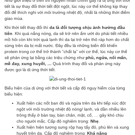
Như giới thiệu ở trên thì nguyên nhân chính gây ra dị ứng với thời
tiết là sự thay đổi thời tiết đột ngột, lúc này cơ thể không kịp thay
đổi để thích nghi với môi trường nhiệt độ, nhất là những thời điểm
giao mùa.
Khi thời tiết thay đổi thì
da là đối tượng chịu ảnh hưởng đầu
tiên
. Khi quá nắng nóng, da sẽ trở nên ẩm ướt do phải tiết nhiều
mồ hôi còn khi trời quá lạnh thì da lại trở nên thô ráp hơn do chất
sừng trên da bị mất nước. Đây đều là những biến đổi khiến
protein trong cơ thể trở thành “chất lạ” với cơ thể, lúc này cơ thể
sẽ phản ứng lại bằng các triệu chứng như
phù, ngứa, nổi mẩn,
mề đay, xung huyết, …
Quá trình thay đổi và phản ứng này
được gọi là dị ứng thời tiết.
Biểu hiện của dị ứng với thời tiết và cấp độ nguy hiểm của từng
biểu hiện:
Xuất hiện các nốt ban đỏ và ngứa trên da khi tiếp xúc đột
ngột với môi trường nhiệt độ nóng/ lạnh, và dần nhiều lên
trông thấy ở bàn tay, bàn chân, mặt, cổ, … gây khó chịu
cho người mắc. Cấp độ nghiêm trọng:
Nhẹ
.
Xuất hiện hiện tượng sưng rộp hay tấy đỏ, phù lên và xung
huyết trên da. Cấp độ nghiêm trọng:
Khá nặng