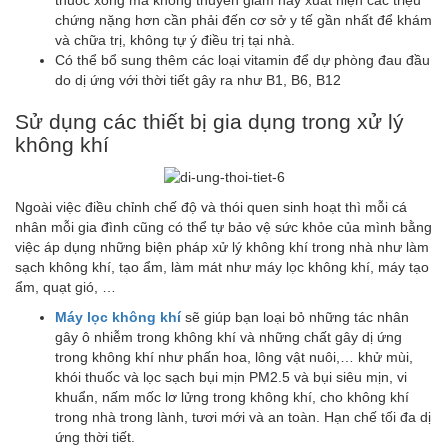
chứng nặng hơn cần phải đến cơ sở y tế gần nhất để khám
và chữa trị, không tự ý điều trị tại nhà.
Có thể bổ sung thêm các loại vitamin để dự phòng đau đầu
do dị ứng với thời tiết gây ra như B1, B6, B12
Sử dụng các thiết bị gia dụng trong xử lý
không khí
Ngoài việc điều chỉnh chế độ và thói quen sinh hoạt thì mỗi cá
nhân mỗi gia đình cũng có thể tự bảo vệ sức khỏe của mình bằng
việc áp dụng những biện pháp xử lý không khí trong nhà như làm
sạch không khí, tạo ẩm, làm mát như máy lọc không khí, máy tạo
ẩm, quạt gió, …
Máy lọc không khí
sẽ giúp bạn loại bỏ những tác nhân
gây ô nhiễm trong không khí và những chất gây dị ứng
trong không khí như phấn hoa, lông vật nuôi,… khử mùi,
khói thuốc và lọc sạch bụi mịn PM2.5 và bụi siêu mịn, vi
khuẩn, nấm mốc lơ lửng trong không khí, cho không khí
trong nhà trong lành, tươi mới và an toàn. Hạn chế tối đa dị
ứng thời tiết.