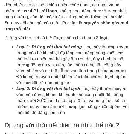
điều nhiệt cho cơ thể, khiến nhiều chức năng, cơ quan và bộ
phận trên cơ thể bị
rối loạn
, không hoạt động được ở trạng thái
bình thường, dẫn đến các triệu chứng, bệnh dị ứng với thời tiết.
Sự thay đổi đột ngột của thời tiết chính là
nguyên nhân gây ra dị
ứng thời tiết
.
Dị ứng với thời tiết có thể được phân chia thành
2 loại
:
Loại 1: Dị ứng với thời tiết nóng
: Loại này thường xảy ra
trong mùa hè khi nhiệt độ tăng cao, nắng nóng khiến cơ
thể toát ra nhiều mồ hôi gây ẩm ướt da, đây chính là môi
trường để nhiều vi khuẩn, tác nhân có hại tấn công gây
viêm nhiễm và cơ thể dễ rơi vào tình trạng thiếu hụt nước.
Đó là một nguyên nhân khiến các triệu chứng, bệnh dị ứng
với thời tiết trở nên nặng hơn.
Loại 2: Dị ứng với thời tiết lạnh
: Loại này thường xảy ra
vào mùa đông, không khí hanh khô cùng nhiệt độ xuống
o
thấp, dưới 20
C làm làn da bị khô ráp và bong tróc, kể cả
những ngày mưa ẩm ướt nhưng lạnh cũng khiến dị ứng với
thời tiết dễ dàng tiến triển.
Dị ứng với thời tiết diễn ra như thế nào?