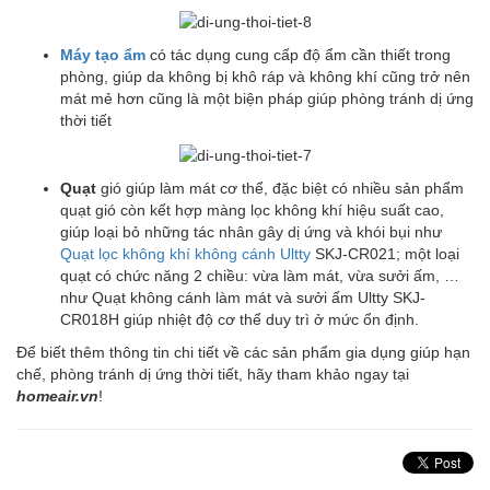
Máy tạo ẩm
có tác dụng cung cấp độ ẩm cần thiết trong
phòng, giúp da không bị khô ráp và không khí cũng trở nên
mát mẻ hơn cũng là một biện pháp giúp phòng tránh dị ứng
thời tiết
Quạt
gió giúp làm mát cơ thể, đặc biệt có nhiều sản phẩm
quạt gió còn kết hợp màng lọc không khí hiệu suất cao,
giúp loại bỏ những tác nhân gây dị ứng và khói bụi như
Quạt lọc không khí không cánh Ultty
SKJ-CR021; một loại
quạt có chức năng 2 chiều: vừa làm mát, vừa sưởi ấm, …
như Quạt không cánh làm mát và sưởi ấm Ultty SKJ-
CR018H giúp nhiệt độ cơ thể duy trì ở mức ổn định.
Để biết thêm thông tin chi tiết về các sản phẩm gia dụng giúp hạn
chế, phòng tránh dị ứng thời tiết, hãy tham khảo ngay tại
homeair.vn
!