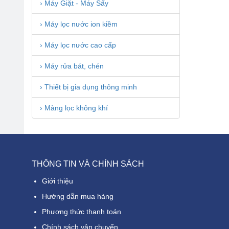
› Máy Giặt - Máy Sấy
› Máy lọc nước ion kiềm
› Máy lọc nước cao cấp
› Máy rửa bát, chén
› Thiết bị gia dụng thông minh
› Màng lọc không khí
THÔNG TIN VÀ CHÍNH SÁCH
Giới thiệu
Hướng dẫn mua hàng
Phương thức thanh toán
Chính sách vận chuyển