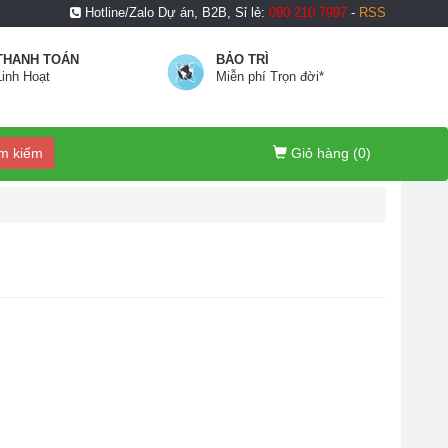
Hotline/Zalo Dự án, B2B, Sỉ lẻ:
090 210 7997
-
RSS
THANH TOÁN
BẢO TRÌ
Linh Hoạt
Miễn phí Trọn đời*
m kiếm
Giỏ hàng (
0
)