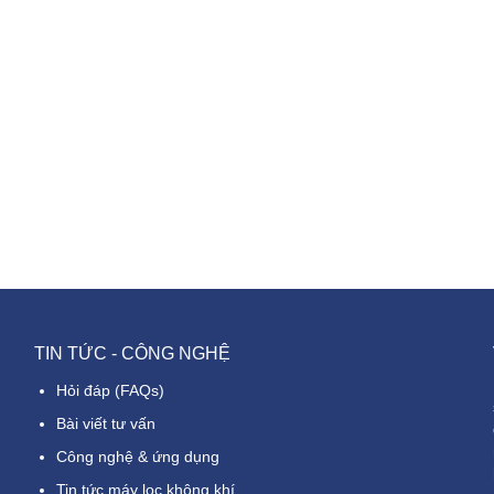
TIN TỨC - CÔNG NGHỆ
Hỏi đáp (FAQs)
Bài viết tư vấn
Công nghệ & ứng dụng
Tin tức máy lọc không khí