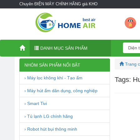
Chuyên ĐIỆN MÁY CHÍNH HÃNG giá KHO
DANH MỤC SẢN PHẨM
Trang 
NHÓM SẢN PHẨM NỔI BẬT
› Máy lọc không khí - Tạo ẩm
Tags: Hum
› Máy hút ẩm dân dụng, công nghiệp
› Smart Tivi
› Tủ lạnh LG chính hãng
› Robot hút bụi thông minh