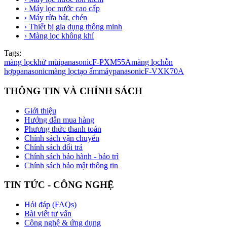
› Máy lọc nước cao cấp
› Máy rửa bát, chén
› Thiết bị gia dụng thông minh
› Màng lọc không khí
Tags:
màng lọc
khử mùi
panasonic
F-PXM55A
màng lọc
hỗn
hợp
panasonic
màng lọc
tạo ẩm
máy
panasonic
F-VXK70A
THÔNG TIN VÀ CHÍNH SÁCH
Giới thiệu
Hướng dẫn mua hàng
Phương thức thanh toán
Chính sách vận chuyển
Chính sách đổi trả
Chính sách bảo hành - bảo trì
Chính sách bảo mật thông tin
TIN TỨC - CÔNG NGHỆ
Hỏi đáp (FAQs)
Bài viết tư vấn
Công nghệ & ứng dụng