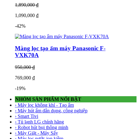
Bộ tinh lọc Super-buster, tinh chất Catechin, Enzyme kháng khuẩn
1,890,000 ₫
được ứng dụng trên màng lọc không khí Panasonic với công nghệ
sản xuất Nano giúp loại bỏ nhiều loại virus, vi khuẩn và tác nhân
1,090,000 ₫
gây dị ứng khác nhau.
-42%
Màng lọc không khí nói chung và màng lọc không khí Panasonic
nói riêng cần được vệ sinh định kỳ và thay mới theo khuyến cáo của
Panasonic để đảm bảo hiệu quả lọc không khí tốt nhất. Thời gian
thay thế màng lọc phụ thuộc vào từng Model máy và do hãng
Màng lọc tạo ẩm máy Panasonic F-
Panasonic quy định.
VXK70A
Máy lọc không khí Panasonic sử dụng màng lọc thô, Hepa, than
950,000 ₫
hoạt tính.
Màng lọc không khí
Panasonic được nhập khẩu chính
hãng Panasonic, phân phối tại HOMEAIR.VN
769,000 ₫
-19%
NHÓM SẢN PHẨM NỔI BẬT
› Máy lọc không khí - Tạo ẩm
› Máy hút ẩm dân dụng, công nghiệp
› Smart Tivi
› Tủ lạnh LG chính hãng
› Robot hút bụi thông minh
› Máy Giặt - Máy Sấy
› Máy lọc nước ion kiềm