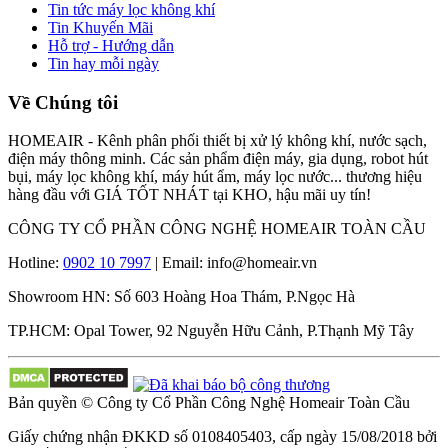
Tin tức máy lọc không khí
Tin Khuyến Mãi
Hỗ trợ - Hướng dẫn
Tin hay mỗi ngày
Về Chúng tôi
HOMEAIR - Kênh phân phối thiết bị xử lý không khí, nước sạch,
điện máy thông minh. Các sản phẩm điện máy, gia dụng, robot hút
bụi, máy lọc không khí, máy hút ẩm, máy lọc nước... thương hiệu
hàng đầu với GIÁ TỐT NHÁT tại KHO, hậu mãi uy tín!
CÔNG TY CỔ PHẦN CÔNG NGHỆ HOMEAIR TOÀN CẦU
Hotline:
0902 10 7997
| Email: info@homeair.vn
Showroom HN: Số 603 Hoàng Hoa Thám, P.Ngọc Hà
TP.HCM: Opal Tower, 92 Nguyễn Hữu Cảnh, P.Thạnh Mỹ Tây
Bản quyền © Công ty Cổ Phần Công Nghệ Homeair Toàn Cầu
Giấy chứng nhận ĐKKD số 0108405403, cấp ngày 15/08/2018 bởi