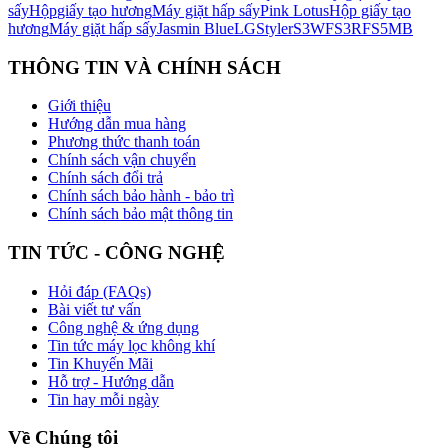
sấy
Hộp
giấy tạo hương
Máy giặt hấp sấy
Pink Lotus
Hộp giấy tạo
hương
Máy giặt hấp sấy
Jasmin Blue
LG
Styler
S3WF
S3RF
S5MB
THÔNG TIN VÀ CHÍNH SÁCH
Giới thiệu
Hướng dẫn mua hàng
Phương thức thanh toán
Chính sách vận chuyển
Chính sách đổi trả
Chính sách bảo hành - bảo trì
Chính sách bảo mật thông tin
TIN TỨC - CÔNG NGHỆ
Hỏi đáp (FAQs)
Bài viết tư vấn
Công nghệ & ứng dụng
Tin tức máy lọc không khí
Tin Khuyến Mãi
Hỗ trợ - Hướng dẫn
Tin hay mỗi ngày
Về Chúng tôi