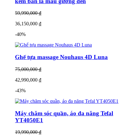
kèm bàn là màu gương đen
LG.
59,990,000 ₫
Vậy còn chần chờ gì nữa mà không tìm hiểu ngay những thông tin
36,150,000 ₫
liên quan đến máy giặt hấp sấy thương hiệu này và đưa ra những
-40%
quyết định chọn mua đúng đắn nhất, phù hợp nhất cho chính bạn và
gia đình?
Cùng HomeAir tìm hiểu ngay nhé!
Ghế tựa massage Nouhaus 4D Luna
Vệ sinh quần áo với máy giặt hấp sấy LG Styler -
75,000,000 ₫
lựa chọn hoàn hảo
42,990,000 ₫
Không chỉ giặt hấp sấy bằng hơi nước mà quần áo của bạn cũng sẽ
được khử khuẩn trong quá trình chăm sóc do máy giặt hấp sấy
-43%
Styler thực hiện. Hơi nước sẽ xuyên sâu qua từng lớp vải và cộng
hưởng cùng tần số rung lớn của móc treo không chỉ bụi bẩn mà vi
khuẩn, virus cũng bị đánh bật ra khỏi quần áo. Như vậy LG Styler
có thể đảm bảo cho quần áo sạch sẽ, kháng khuẩn và bảo vệ toàn
Máy chăm sóc quần, áo đa năng Tefal
diện mỗi ngày.
YT4050E1
19,990,000 ₫
Chưa dừng lại ở đó, bạn vẫn có thể có những bộ cánh thơm mát dịu