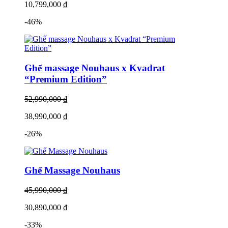
10,799,000 ₫
dàng, tinh tế nhất khi giặt hấp sấy với máy LG Styler bởi mùi hôi sẽ
được loại bỏ hoàn toàn và được bổ sung thêm hương thơm từ những
-46%
tấm giấy tạo hương chuyên dụng Aroma Sheet với 2 mùi tự chọn:
Jasmin Blue (hương hoa nhài xanh) và Pink Lotus (hương hoa sen).
Tủ chăm sóc quần áo LG Styler giúp là li
quần âu tự động
Ghế massage Nouhaus x Kvadrat
“Premium Edition”
52,990,000 ₫
Có nên mua
máy giặt hấp sấy LG Styler
để chăm sóc quần âu
không? Đó sẽ là một lựa chọn tuyệt vời cho bạn bởi thiết kế máy rất
38,990,000 ₫
tiện ích cho bạn chăm sóc quần âu với tích hợp bàn là tự động ở cửa
-26%
máy. Nhờ đó mà những nếp nhăn trên quần âu sẽ bị xóa bỏ đồng
thời tạo ra những nếp gấp li hoàn hảo nhất cho quần âu chỉ trong 20
phút.
Ghế Massage Nouhaus
Tùy chỉnh chu trình giặt hấp sấy và chăm sóc quần
áo
45,990,000 ₫
Được tích hợp với ứng dụng thông minh
LG ThinQ
, chỉ với một
30,890,000 ₫
chiếc smartphone nhỏ gọn bạn có thể điều chỉnh hoạt động của máy
giặt sấy LG Styler ở bất kỳ đâu, bất cứ lúc nào cần thiết bằng vai
-33%