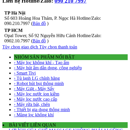
Liên hệ Hotline/Zalo:
090 210 7997
TP Hà Nội
Số 603 Hoàng Hoa Thám, P. Ngọc Hà Hotline/Zalo:
090.210.7997 (
Bản đồ
)
TP HCM
Opal Tower, Số 92 Nguyễn Hữu Cảnh Hotline/Zalo:
0902.10.7997 (
Bản đồ
)
Tùy chọn giao dịch
Tùy chọn thanh toán
NHÓM SẢN PHẨM NỔI BẬT
› Máy lọc không khí - Tạo ẩm
› Máy hút ẩm dân dụng, công nghiệp
› Smart Tivi
› Tủ lạnh LG chính hãng
› Robot hút bụi thông minh
› Máy Giặt - Máy Sấy
› Máy lọc nước ion kiềm
› Máy lọc nước cao cấp
› Máy rửa bát, chén
› Thiết bị gia dụng thông minh
› Màng lọc không khí
BÀI VIẾT LIÊN QUAN