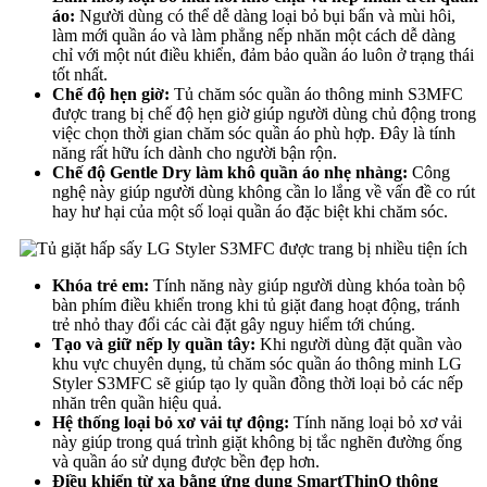
áo:
Người dùng có thể dễ dàng loại bỏ bụi bẩn và mùi hôi,
làm mới quần áo và làm phẳng nếp nhăn một cách dễ dàng
chỉ với một nút điều khiển, đảm bảo quần áo luôn ở trạng thái
tốt nhất.
Chế độ hẹn giờ:
Tủ chăm sóc quần áo thông minh S3MFC
được trang bị chế độ hẹn giờ giúp người dùng chủ động trong
việc chọn thời gian chăm sóc quần áo phù hợp. Đây là tính
năng rất hữu ích dành cho người bận rộn.
Chế độ Gentle Dry làm khô quần áo nhẹ nhàng:
Công
nghệ này giúp người dùng không cần lo lắng về vấn đề co rút
hay hư hại của một số loại quần áo đặc biệt khi chăm sóc.
Khóa trẻ em:
Tính năng này giúp người dùng khóa toàn bộ
bàn phím điều khiển trong khi tủ giặt đang hoạt động, tránh
trẻ nhỏ thay đổi các cài đặt gây nguy hiểm tới chúng.
Tạo và giữ nếp ly quần tây:
Khi người dùng đặt quần vào
khu vực chuyên dụng, tủ chăm sóc quần áo thông minh LG
Styler S3MFC sẽ giúp tạo ly quần đồng thời loại bỏ các nếp
nhăn trên quần hiệu quả.
Hệ thống loại bỏ xơ vải tự động:
Tính năng loại bỏ xơ vải
này giúp trong quá trình giặt không bị tắc nghẽn đường ống
và quần áo sử dụng được bền đẹp hơn.
Điều khiển từ xa bằng ứng dụng SmartThinQ thông