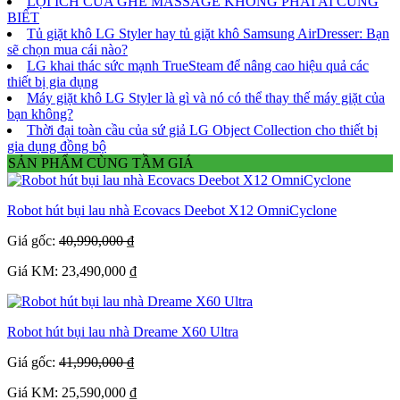
LỢI ÍCH CỦA GHẾ MASSAGE KHÔNG PHẢI AI CŨNG
BIẾT
Tủ giặt khô LG Styler hay tủ giặt khô Samsung AirDresser: Bạn
sẽ chọn mua cái nào?
LG khai thác sức mạnh TrueSteam để nâng cao hiệu quả các
thiết bị gia dụng
Máy giặt khô LG Styler là gì và nó có thể thay thế máy giặt của
bạn không?
Thời đại toàn cầu của sứ giả LG Object Collection cho thiết bị
gia dụng đồng bộ
SẢN PHẨM CÙNG TẦM GIÁ
Robot hút bụi lau nhà Ecovacs Deebot X12 OmniCyclone
Giá gốc:
40,990,000 ₫
Giá KM: 23,490,000 ₫
Robot hút bụi lau nhà Dreame X60 Ultra
Giá gốc:
41,990,000 ₫
Giá KM: 25,590,000 ₫