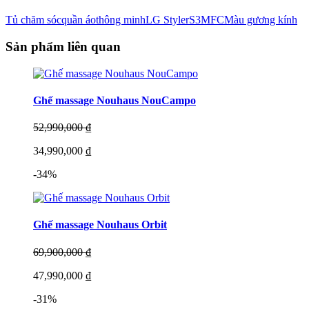
Tủ chăm sóc
quần áo
thông minh
LG Styler
S3MFC
Màu gương kính
Sản phẩm liên quan
Ghế massage Nouhaus NouCampo
52,990,000 ₫
34,990,000 ₫
-34%
Ghế massage Nouhaus Orbit
69,900,000 ₫
47,990,000 ₫
-31%