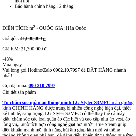
mọi nơi
Bảo hành chính hãng 12 tháng
2
DIỆN TÍCH: m
- QUỐC GIA: Hàn Quốc
Giá gốc:
41,000,000 ₫
Giá KM: 21,390,000 ₫
-48%
Mua ngay
Vui lòng gọi Hotline/Zalo 0902.10.7997 để ĐẶT HÀNG nhanh
nhất!
Gọi đặt mua:
090 210 7997
Chi tiết sản phẩm
Tủ chăm sóc quần áo thông minh LG Styler S3MFC
màu gương
kính
CHÍNH HÃNG được trang bị nhiều công nghệ hiện đại, thiết
kế tinh tế, sang trọng. LG Styler S3MFC có thể thay thế cả máy
giặt, chăm sóc các loại quần áo đặc biệt và cao cấp như áo vest, áo
lông vũ,...nhờ tích hợp công nghệ giặt hơi nước True Steam giúp
diệt khuẩn mạnh mẽ, tính năng hút ẩm giúp làm mới và thông
thoáng không gian nhà bạn, dễ dàng điều khiển từ xa thông qua ứng