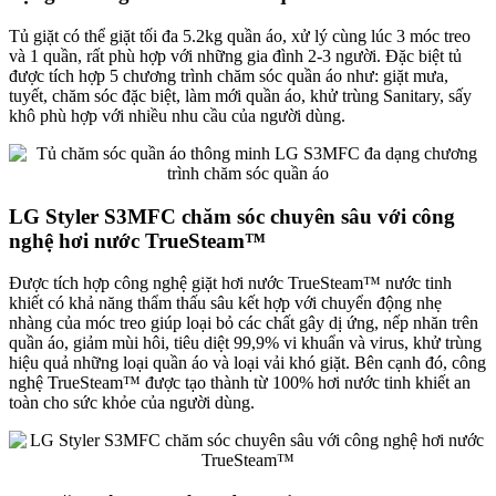
Tủ giặt có thể giặt tối đa 5.2kg quần áo, xử lý cùng lúc 3 móc treo
và 1 quần, rất phù hợp với những gia đình 2-3 người. Đặc biệt tủ
được tích hợp 5 chương trình chăm sóc quần áo như: giặt mưa,
tuyết, chăm sóc đặc biệt, làm mới quần áo, khử trùng Sanitary, sấy
khô phù hợp với nhiều nhu cầu của người dùng.
LG Styler S3MFC chăm sóc chuyên sâu với công
nghệ hơi nước TrueSteam™
Được tích hợp công nghệ giặt hơi nước TrueSteam™ nước tinh
khiết có khả năng thẩm thấu sâu kết hợp với chuyển động nhẹ
nhàng của móc treo giúp loại bỏ các chất gây dị ứng, nếp nhăn trên
quần áo, giảm mùi hôi, tiêu diệt 99,9% vi khuẩn và virus, khử trùng
hiệu quả những loại quần áo và loại vải khó giặt. Bên cạnh đó, công
nghệ TrueSteam™ được tạo thành từ 100% hơi nước tinh khiết an
toàn cho sức khỏe của người dùng.