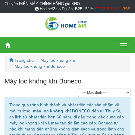
Chuyên ĐIỆN MÁY CHÍNH HÃNG giá KHO
Hotline/Zalo Dự án, B2B, Sỉ lẻ:
090 210 7997
-
RSS
Toggl
naviga
Trang chủ
Máy lọc không khí
Máy lọc không khí Boneco
Máy lọc không khí Boneco
Trong quá trình hình thành và phát triển các sản phẩm về
môi trường,
máy lọc không khí BONECO
đến từ Thụy Sĩ,
có lịch sử phát triển hơn 60 năm, đi đầu trong việc cung cấp
máy lọc không khí và máy tạo độ ẩm cao cấp. Boneco tự
hào khi mang đến những không gian sạch và trong lành cho