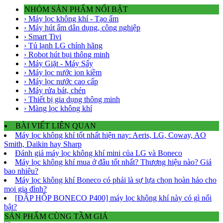
NHÓM SẢN PHẨM NỔI BẬT
› Máy lọc không khí - Tạo ẩm
› Máy hút ẩm dân dụng, công nghiệp
› Smart Tivi
› Tủ lạnh LG chính hãng
› Robot hút bụi thông minh
› Máy Giặt - Máy Sấy
› Máy lọc nước ion kiềm
› Máy lọc nước cao cấp
› Máy rửa bát, chén
› Thiết bị gia dụng thông minh
› Màng lọc không khí
BÀI VIẾT LIÊN QUAN
Máy lọc không khí tốt nhất hiện nay: Aeris, LG, Coway, AO
Smith, Daikin hay Sharp
Đánh giá máy lọc không khí mini của LG và Boneco
Máy lọc không khí mua ở đâu tốt nhất? Thương hiệu nào? Giá
bao nhiêu?
Máy lọc không khí Boneco có phải là sự lựa chọn hoàn hảo cho
mọi gia đình?
[ĐẬP HỘP BONECO P400] máy lọc không khí này có gì nổi
bật?
SẢN PHẨM CÙNG TẦM GIÁ