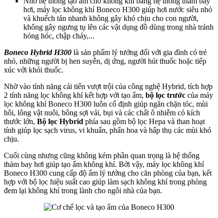
Nhờ hệ thống tạo ẩm cho không khí bằng hệ thống thảm bay
hơi, máy lọc không khí Boneco H300 giúp hơi nước siêu nhỏ
và khuếch tán nhanh không gây khó chịu cho con người,
không gây ngưng tụ lên các vật dụng đồ dùng trong nhà tránh
hỏng hóc, chập cháy,...
Boneco Hybrid H300
là sản phẩm lý tưởng đối với gia đình có trẻ
nhỏ, những người bị hen suyễn, dị ứng, người hút thuốc hoặc tiếp
xúc với khói thuốc.
Nhờ vào tính năng cải tiến vượt trội của công nghệ Hybrid, tích hợp
2 tính năng lọc không khí kết hợp với tạo ẩm,
bộ lọc trước
của máy
lọc không khí Boneco H300 luôn cố định giúp ngăn chặn tóc, mùi
hôi, lông vật nuôi, bông sợi vải, bụi và các chất ô nhiễm có kích
thước lớn,
Bộ lọc Hybrid
phía sau gồm bộ lọc Hepa và than hoạt
tính giúp lọc sạch virus, vi khuẩn, phấn hoa và hấp thụ các mùi khó
chịu.
Cuối cùng nhưng cũng không kém phần quan trọng là hệ thống
thảm bay hơi giúp tạo ẩm không khí. Bởi vậy, máy lọc không khí
Boneco H300 cung cấp độ ẩm lý tưởng cho căn phòng của bạn, kết
hợp với bộ lọc hiệu suất cao giúp làm sạch không khí trong phòng
đem lại không khí trong lành cho ngôi nhà của bạn.