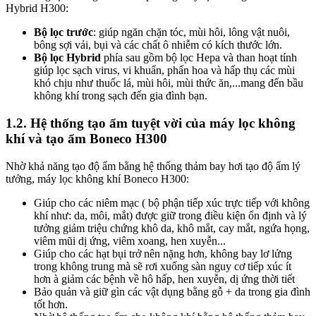
Hybrid H300:
Bộ lọc trước
: giúp ngăn chặn tóc, mùi hôi, lông vật nuôi,
bông sợi vải, bụi và các chất ô nhiễm có kích thước lớn.
Bộ lọc Hybrid
phía sau gồm bộ lọc Hepa và than hoạt tính
giúp lọc sạch virus, vi khuẩn, phấn hoa và hấp thụ các mùi
khó chịu như thuốc lá, mùi hôi, mùi thức ăn,...mang đến bầu
không khí trong sạch đến gia đình bạn.
1.2. Hệ thống tạo ẩm tuyệt vời của máy lọc không
khí và tạo ẩm Boneco H300
Nhờ khả năng tạo độ ẩm bằng hệ thống thảm bay hơi tạo độ ẩm lý
tưởng, máy lọc không khí Boneco H300:
Giúp cho các niêm mạc ( bộ phận tiếp xúc trực tiếp với không
khí như: da, môi, mắt) được giữ trong điều kiện ổn định và lý
tưởng giảm triệu chứng khô da, khô mắt, cay mắt, ngứa họng,
viêm mũi dị ứng, viêm xoang, hen xuyễn...
Giúp cho các hạt bụi trở nên nặng hơn, không bay lơ lửng
trong không trung mà sẽ rơi xuống sàn nguy cơ tiếp xúc ít
hơn à giảm các bệnh về hô hấp, hen xuyễn, dị ứng thời tiết
Bảo quản và giữ gìn các vật dụng bằng gỗ + da trong gia đình
tốt hơn.