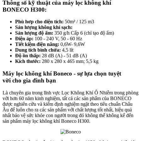
Thông số kỹ thuật của máy lọc không khí
BONECO H300:
Phù hơp cho diện tích:
50m² / 125 m3
Sản lượng không khí sạch:
Sản lượng độ ẩm:
350 g/h Cấp 6 (chỉ tạo độ ẩm)
Điện áp:
100 - 240 V, 50 - 60 Hz
Tiết kiệm điện năng:
0,6W- 9,6W
Dung tích bình chứa:
4,5 lít
Độ ồn thấp:
28 dB (A) - 51 dB (A)
Kích thước:
280 x 280 x 465 mm; 5,5 kg
Máy lọc không khí Boneco - sự lựa chọn tuyệt
vời cho gia đình bạn
Là chuyên gia trong lĩnh vực Lọc Không Khí Ô Nhiễm trong phòng
với hơn 60 năm kinh nghiệm, tất cả các sản phẩm của BONECO
được nghiên cứu và kiểm định nghiệm ngặt theo tiêu chuẩn Châu
Âu để luôn cho ra các sản phẩm với chất lượng tốt nhất, hiệu quả
nhất bảo vệ sức khỏe con người trong đó không thể không kể đến
sản phẩm máy lọc không khí Boneco H300.