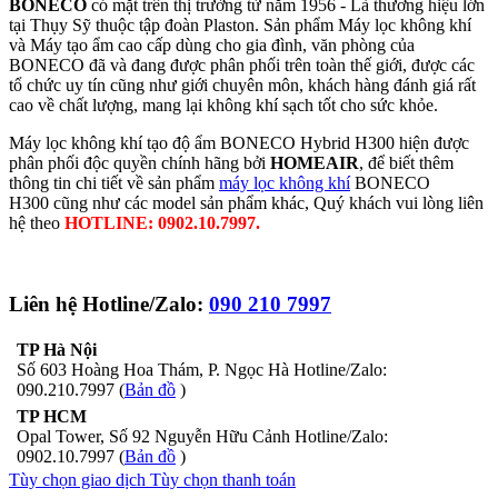
BONECO
có mặt trên thị trường từ năm 1956 - Là thương hiệu lớn
tại Thụy Sỹ thuộc tập đoàn Plaston. Sản phẩm Máy lọc không khí
và Máy tạo ẩm cao cấp dùng cho gia đình, văn phòng của
BONECO đã và đang được phân phối trên toàn thế giới, được các
tổ chức uy tín cũng như giới chuyên môn, khách hàng đánh giá rất
cao về chất lượng, mang lại không khí sạch tốt cho sức khỏe.
Máy lọc không khí tạo độ ẩm BONECO Hybrid H300 hiện được
phân phối độc quyền chính hãng bởi
HOMEAIR
, để biết thêm
thông tin chi tiết về sản phẩm
máy lọc không khí
BONECO
H300 cũng như các model sản phẩm khác, Quý khách vui lòng liên
hệ theo
HOTLINE: 0902.10.7997.
Liên hệ Hotline/Zalo:
090 210 7997
TP Hà Nội
Số 603 Hoàng Hoa Thám, P. Ngọc Hà Hotline/Zalo:
090.210.7997 (
Bản đồ
)
TP HCM
Opal Tower, Số 92 Nguyễn Hữu Cảnh Hotline/Zalo:
0902.10.7997 (
Bản đồ
)
Tùy chọn giao dịch
Tùy chọn thanh toán