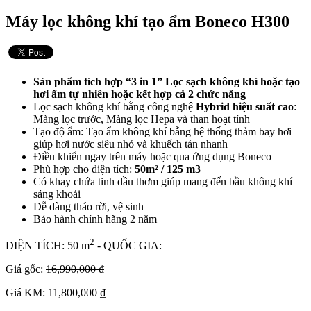
Máy lọc không khí tạo ẩm Boneco H300
Sản phẩm tích hợp “3 in 1” Lọc sạch không khí hoặc tạo
hơi ẩm tự nhiên hoặc kết hợp cả 2 chức năng
Lọc sạch không khí bằng công nghệ
Hybrid hiệu suất cao
:
Màng lọc trước, Màng lọc Hepa và than hoạt tính
Tạo độ ẩm: Tạo ẩm không khí bằng hệ thống thảm bay hơi
giúp hơi nước siêu nhỏ và khuếch tán nhanh
Điều khiển ngay trên máy hoặc qua ứng dụng Boneco
Phù hợp cho diện tích:
50m² / 125 m3
Có khay chứa tinh dầu thơm giúp mang đến bầu không khí
sảng khoái
Dễ dàng tháo rời, vệ sinh
Bảo hành chính hãng 2 năm
2
DIỆN TÍCH: 50 m
- QUỐC GIA:
Giá gốc:
16,990,000 ₫
Giá KM: 11,800,000 ₫