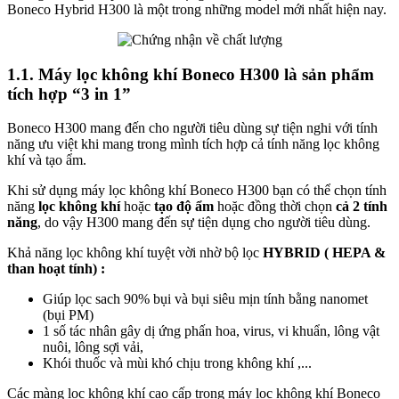
Boneco Hybrid H300 là một trong những model mới nhất hiện nay.
1.1. Máy lọc không khí Boneco H300 là sản phẩm
tích hợp “3 in 1”
Boneco H300 mang đến cho người tiêu dùng sự tiện nghi với tính
năng ưu việt khi mang trong mình tích hợp cả tính năng lọc không
khí và tạo ẩm.
Khi sử dụng máy lọc không khí Boneco H300 bạn có thể chọn tính
năng
lọc không khí
hoặc
tạo độ ẩm
hoặc đồng thời chọn
cả 2 tính
năng
, do vậy H300 mang đến sự tiện dụng cho người tiêu dùng.
Khả năng lọc không khí tuyệt vời nhờ bộ lọc
HYBRID ( HEPA &
than hoạt tính) :
Giúp lọc sach 90% bụi và bụi siêu mịn tính bằng nanomet
(bụi PM)
1 số tác nhân gây dị ứng phấn hoa, virus, vi khuẩn, lông vật
nuôi, lông sợi vải,
Khói thuốc và mùi khó chịu trong không khí ,...
Các màng lọc không khí cao cấp trong máy lọc không khí Boneco