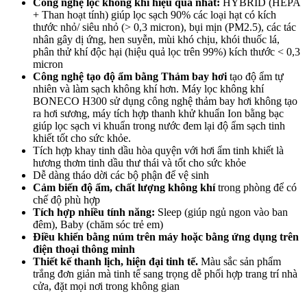
Công nghệ lọc không khí hiệu quả nhất:
HYBRID (HEPA
+ Than hoạt tính) giúp lọc sạch 90% các loại hạt có kích
thước nhỏ/ siêu nhỏ (> 0,3 micron), bụi mịn (PM2.5), các tác
nhân gây dị ứng, hen suyễn, mùi khó chịu, khói thuốc lá,
phân thử khí độc hại (hiệu quả lọc trên 99%) kích thước < 0,3
micron
Công nghệ tạo độ ẩm bằng Thảm bay hơi
tạo độ ẩm tự
nhiên và làm sạch không khí hơn. Máy lọc không khí
BONECO H300 sử dụng công nghệ thảm bay hơi không tạo
ra hơi sương, máy tích hợp thanh khử khuẩn Ion bằng bạc
giúp lọc sạch vi khuẩn trong nước đem lại độ ẩm sạch tinh
khiết tốt cho sức khỏe.
Tích hợp khay tinh dầu hòa quyện với hơi ẩm tinh khiết là
hương thơm tinh dầu thư thái và tốt cho sức khỏe
Dễ dàng tháo dời các bộ phận để vệ sinh
Cảm biến độ ẩm, chất lượng không khí
trong phòng để có
chế độ phù hợp
Tích hợp nhiều tính năng:
Sleep (giúp ngủ ngon vào ban
đêm), Baby (chăm sóc trẻ em)
Điều khiển bằng núm trên máy hoặc bằng ứng dụng trên
điện thoại thông minh
Thiết kế thanh lịch, hiện đại tinh tế.
Màu sắc sản phẩm
trắng đơn giản mà tinh tế sang trọng dễ phối hợp trang trí nhà
cửa, đặt mọi nơi trong không gian