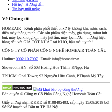
Hỗ trợ - Hướng dẫn
Tin hay mỗi ngày
Về Chúng tôi
HOMEAIR - Kênh phân phối thiết bị xử lý không khí, nước sạch,
điện máy thông minh. Các sản phẩm điện máy, gia dụng, robot hút
bụi, máy lọc không khí, máy hút ẩm, máy lọc nước... thương hiệu
hàng đầu với GIÁ TỐT NHÁT tại KHO, hậu mãi uy tín!
CÔNG TY CỔ PHẦN CÔNG NGHỆ HOMEAIR TOÀN CẦU
Hotline:
0902 10 7997
| Email: info@homeair.vn
Showroom HN: Số 603 Hoàng Hoa Thám, P.Ngọc Hà
TP.HCM: Opal Tower, 92 Nguyễn Hữu Cảnh, P.Thạnh Mỹ Tây
Bản quyền © Công ty Cổ Phần Công Nghệ Homeair Toàn Cầu
Giấy chứng nhận ĐKKD số 0108405403, cấp ngày 15/08/2018 bởi
Sở Kế hoạch và Đầu tư TP. Hà Nội