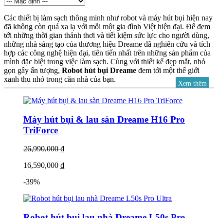
Các thiết bị làm sạch thông minh như robot và máy hút bụi hiện nay
đã không còn quá xa lạ với mỗi một gia đình Việt hiện đại. Để đem
tới những thời gian thảnh thơi và tiết kiệm sức lực cho người dùng,
những nhà sáng tạo của thương hiệu Dreame đã nghiên cứu và tích
hợp các công nghệ hiện đại, tiên tiến nhất trên những sản phẩm của
mình đặc biệt trong việc làm sạch. Cùng với thiết kế đẹp mắt, nhỏ
gọn gây ấn tượng,
Robot hút bụi Dreame
đem tới một thế giới
xanh thu nhỏ trong căn nhà của bạn.
Xem thêm
Máy hút bụi & lau sàn Dreame H16 Pro
Kiến tạo cuộc sống
TriForce
Dreame thành thạo và tâm huyết trong việc thiết kế, sản xuất hàng
26,990,000 ₫
loạt các sản phẩm công nghệ cao thuộc dòng robot hút bụi lau nhà
tự động và máy hút bụi cầm tay không dây để mang tới cuộc sống
16,590,000 ₫
an nhàn cho mọi gia đình.
-39%
Với những chính sách phát triển, chiến lược ưu việt cùng công nghệ
tối tân, Dreame giúp cuộc sống của hàng trăm nghìn gia đình được
thuận tiện, giản lược, không còn phải mất quá nhiều sức lực vào
việc dọn dẹp nhà cửa, đem lại nhiều thời gian để chăm sóc, yêu
Robot hút bụi lau nhà Dreame L50s Pro