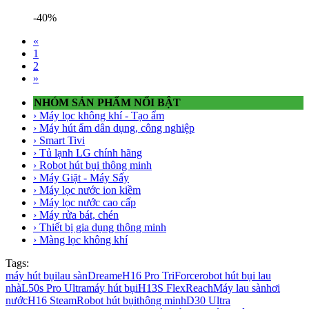
-40%
«
1
2
»
NHÓM SẢN PHẨM NỔI BẬT
› Máy lọc không khí - Tạo ẩm
› Máy hút ẩm dân dụng, công nghiệp
› Smart Tivi
› Tủ lạnh LG chính hãng
› Robot hút bụi thông minh
› Máy Giặt - Máy Sấy
› Máy lọc nước ion kiềm
› Máy lọc nước cao cấp
› Máy rửa bát, chén
› Thiết bị gia dụng thông minh
› Màng lọc không khí
Tags:
máy hút bụi
lau sàn
Dreame
H16 Pro TriForce
robot hút bụi lau
nhà
L50s Pro Ultra
máy hút bụi
H13S FlexReach
Máy lau sàn
hơi
nước
H16 Steam
Robot hút bụi
thông minh
D30 Ultra