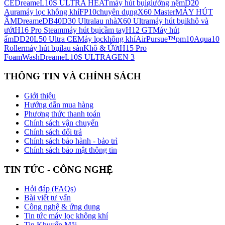
CE
Dreame
L10S ULTRA HEAT
máy hút bụi
giường nệm
D20
Aura
máy lọc không khí
FP10
chuyên dụng
X60 Master
MÁY HÚT
ẨM
Dreame
DB40
D30 Ultra
lau nhà
X60 Ultra
máy hút bụi
khô và
ướt
H16 Pro Steam
máy hút bụi
cầm tay
H12 GT
Máy hút
ẩm
DD20
L50 Ultra CE
Máy lọc
không khí
AirPursue™
pm10
Aqua10
Roller
máy hút bụi
lau sàn
Khô & Ứớt
H15 Pro
FoamWash
Dreame
L10S ULTRA
GEN 3
THÔNG TIN VÀ CHÍNH SÁCH
Giới thiệu
Hướng dẫn mua hàng
Phương thức thanh toán
Chính sách vận chuyển
Chính sách đổi trả
Chính sách bảo hành - bảo trì
Chính sách bảo mật thông tin
TIN TỨC - CÔNG NGHỆ
Hỏi đáp (FAQs)
Bài viết tư vấn
Công nghệ & ứng dụng
Tin tức máy lọc không khí
Tin Khuyến Mãi