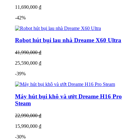
11,690,000 ₫
-42%
Với sứ mệnh đem tới cuộc sống tiện ích về một căn nhà thông minh
thời 4.0, Dreame thực sự đã tạo nên kì tích với những gì thể hiện
trong các sản phẩm robot hút bụi của mình. HomeAir đảm bảo cam
kết những sản phẩm của Dreame được mua tại đây đều được
Robot hút bụi lau nhà Dreame X60 Ultra
nguyên seal, chính hãng 100%, đem tới một kỉ nguyên mới trong
công cuộc làm sạch cho các gia đình Việt. Liên hệ 0902.10.7997 để
41,990,000 ₫
đặt hàng sớm và nhanh nhất.
25,590,000 ₫
-39%
Máy hút bụi khô và ướt Dreame H16 Pro
Steam
22,990,000 ₫
15,990,000 ₫
-30%