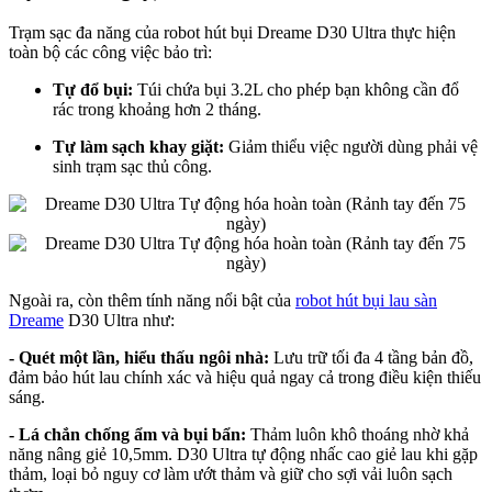
Trạm sạc đa năng của robot hút bụi Dreame D30 Ultra thực hiện
toàn bộ các công việc bảo trì:
Tự đổ bụi:
Túi chứa bụi 3.2L cho phép bạn không cần đổ
rác trong khoảng hơn 2 tháng.
Tự làm sạch khay giặt:
Giảm thiểu việc người dùng phải vệ
sinh trạm sạc thủ công.
Ngoài ra, còn thêm tính năng nổi bật của
robot hút bụi lau sàn
Dreame
D30 Ultra như:
- Quét một lần, hiểu thấu ngôi nhà:
Lưu trữ tối đa 4 tầng bản đồ,
đảm bảo hút lau chính xác và hiệu quả ngay cả trong điều kiện thiếu
sáng.
- Lá chắn chống ẩm và bụi bẩn:
Thảm luôn khô thoáng nhờ khả
năng nâng giẻ 10,5mm. D30 Ultra tự động nhấc cao giẻ lau khi gặp
thảm, loại bỏ nguy cơ làm ướt thảm và giữ cho sợi vải luôn sạch