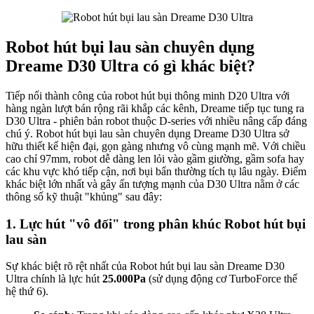
Robot hút bụi lau sàn chuyên dụng
Dreame D30 Ultra có gì khác biệt?
Tiếp nối thành công của robot hút bụi thông minh D20 Ultra với
hàng ngàn lượt bán rộng rãi khắp các kênh, Dreame tiếp tục tung ra
D30 Ultra - phiên bản robot thuộc D-series với nhiều nâng cấp đáng
chú ý. Robot hút bụi lau sàn chuyên dụng Dreame D30 Ultra sở
hữu thiết kế hiện đại, gọn gàng nhưng vô cùng mạnh mẽ. Với chiều
cao chỉ 97mm, robot dễ dàng len lỏi vào gầm giường, gầm sofa hay
các khu vực khó tiếp cận, nơi bụi bẩn thường tích tụ lâu ngày. Điểm
khác biệt lớn nhất và gây ấn tượng mạnh của D30 Ultra nằm ở các
thông số kỹ thuật "khủng" sau đây:
1. Lực hút "vô đối" trong phân khúc Robot hút bụi
lau sàn
Sự khác biệt rõ rệt nhất của Robot hút bụi lau sàn Dreame D30
Ultra chính là lực hút
25.000Pa
(sử dụng động cơ TurboForce thế
hệ thứ 6).