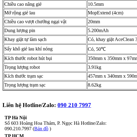
Chiều cao nâng giẻ
10.5mm
Mở rộng giẻ lau
MopExtend (4cm)
Chiều cao vượt chướng ngại vật
20mm
Dung lượng pin
5.200mAh
Khay giặt tự làm sạch
Có, khay giặt AceClean 
Sấy khô giẻ lau khí nóng
Có, 50℃
Kích thước robot hút bụi
350mm x 350mm x 97m
Trọng lượng robot
3.91kg
Kích thước trạm sạc
457mm x 340mm x 590
Trọng lượng trạm sạc
8.62kg
Liên hệ Hotline/Zalo:
090 210 7997
TP Hà Nội
Số 603 Hoàng Hoa Thám, P. Ngọc Hà Hotline/Zalo:
090.210.7997 (
Bản đồ
)
TP HCM