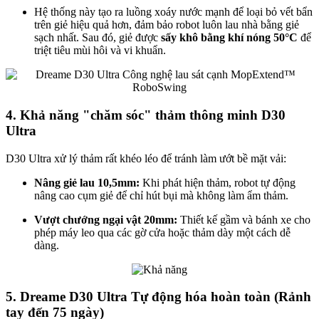
Hệ thống này tạo ra luồng xoáy nước mạnh để loại bỏ vết bẩn
trên giẻ hiệu quả hơn, đảm bảo robot luôn lau nhà bằng giẻ
sạch nhất. Sau đó, giẻ được
sấy khô bằng khí nóng 50°C
để
triệt tiêu mùi hôi và vi khuẩn.
4. Khả năng "chăm sóc" thảm thông minh D30
Ultra
D30 Ultra xử lý thảm rất khéo léo để tránh làm ướt bề mặt vải:
Nâng giẻ lau 10,5mm:
Khi phát hiện thảm, robot tự động
nâng cao cụm giẻ để chỉ hút bụi mà không làm ẩm thảm.
Vượt chướng ngại vật 20mm:
Thiết kế gầm và bánh xe cho
phép máy leo qua các gờ cửa hoặc thảm dày một cách dễ
dàng.
5. Dreame D30 Ultra Tự động hóa hoàn toàn (Rảnh
tay đến 75 ngày)