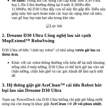
So sánh:
Trong khi các dòng cao cấp khác như X30 Ultra
hay L30s Ultra thường dừng lại ở mức 8.300Pa đến
11.000Pa, thì D30 Ultra đẩy con số này lên gấp đôi. Điều này
giúp máy hút sạch hoàn toàn các loại rác nặng như cát mèo,
vụn gỗ hay bụi mịn kẹt sâu trong khe sàn.
2. Dreame D30 Ultra Công nghệ lau sát cạnh
MopExtend™ RoboSwing
D30 Ultra sở hữu "cánh tay robot" có khả năng
vươn giẻ lau ra
thêm 4cm
.
Khác với các robot thông thường vốn luôn để lại một khoảng
trống nhỏ ở mép tường, D30 Ultra có thể lách giẻ lau vào sát
chân tường, chân bàn ghế và các góc khuất để làm sạch triệt
để.
3. Hệ thống giặt giẻ AceClean™ cải tiến Robot hút
bụi lau sàn Dreame D30 Ultra
Trạm sạc PowerDock của D30 Ultra không chỉ giặt giẻ bằng nước
nóng mà còn trang bị khay giặt
AceClean
với
20 vòi phun nhiệt
.