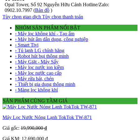
Opal Tower, Số 92 Nguyễn Hữu Cảnh Hotline/Zalo:
0902.10.7997 (
Bản đồ
)
Tùy chọn giao dịch
Tùy chọn thanh toán
NHÓM SẢN PHẨM NỔI BẬT
› Máy lọc không khí - Tạo ẩm
› Máy hút ẩm dân dụng, công nghiệp
› Smart Tivi
› Tủ lạnh LG chính hãng
› Robot hút bụi thông minh
› Máy Giặt - Máy Sấy
› Máy lọc nước ion kiềm
› Máy lọc nước cao cấp
› Máy rửa bát, chén
› Thiết bị gia dụng thông minh
› Màng lọc không khí
SẢN PHẨM CÙNG TẦM GIÁ
Máy Lọc Nước Nóng Lạnh TokTok TW-871
Giá gốc:
19,990,000 ₫
Giá KM: 12,690,000 ₫