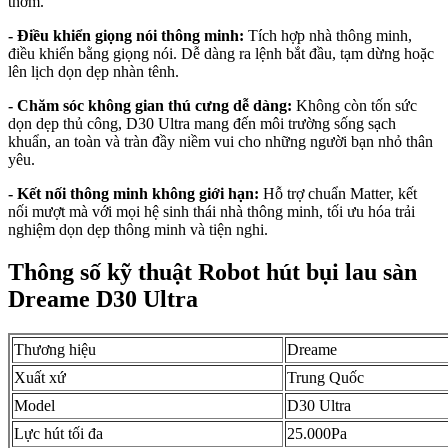
thơm.
- Điều khiển giọng nói thông minh:
Tích hợp nhà thông minh,
điều khiển bằng giọng nói. Dễ dàng ra lệnh bắt đầu, tạm dừng hoặc
lên lịch dọn dẹp nhàn tênh.
- Chăm sóc không gian thú cưng dễ dàng:
Không còn tốn sức
dọn dẹp thủ công, D30 Ultra mang đến môi trường sống sạch
khuẩn, an toàn và tràn đầy niềm vui cho những người bạn nhỏ thân
yêu.
- Kết nối thông minh không giới hạn:
Hỗ trợ chuẩn Matter, kết
nối mượt mà với mọi hệ sinh thái nhà thông minh, tối ưu hóa trải
nghiệm dọn dẹp thông minh và tiện nghi.
Thông số kỹ thuật Robot hút bụi lau sàn
Dreame D30 Ultra
Thương hiệu
Dreame
Xuất xứ
Trung Quốc
Model
D30 Ultra
Lực hút tối đa
25.000Pa