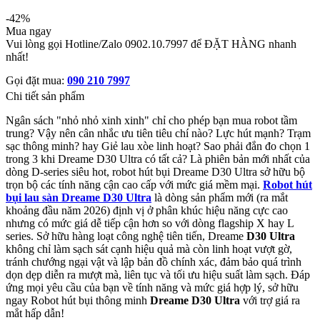
-42%
Mua ngay
Vui lòng gọi Hotline/Zalo 0902.10.7997 để ĐẶT HÀNG nhanh
nhất!
Gọi đặt mua:
090 210 7997
Chi tiết sản phẩm
Ngân sách "nhỏ nhỏ xinh xinh" chỉ cho phép bạn mua robot tầm
trung? Vậy nên cân nhắc ưu tiên tiêu chí nào? Lực hút mạnh? Trạm
sạc thông minh? hay Giẻ lau xòe linh hoạt? Sao phải đắn đo chọn 1
trong 3 khi Dreame D30 Ultra có tất cả? Là phiên bản mới nhất của
dòng D-series siêu hot, robot hút bụi Dreame D30 Ultra sở hữu bộ
trọn bộ các tính năng cận cao cấp với mức giá mềm mại.
Robot hút
bụi lau sàn
Dreame D30 Ultra
là dòng sản phẩm mới (ra mắt
khoảng đầu năm 2026) định vị ở phân khúc hiệu năng cực cao
nhưng có mức giá dễ tiếp cận hơn so với dòng flagship X hay L
series. Sở hữu hàng loạt công nghệ tiên tiến, Dreame
D30 Ultra
không chỉ làm sạch sát cạnh hiệu quả mà còn linh hoạt vượt gờ,
tránh chướng ngại vật và lập bản đồ chính xác, đảm bảo quá trình
dọn dẹp diễn ra mượt mà, liên tục và tối ưu hiệu suất làm sạch. Đáp
ứng mọi yêu cầu của bạn về tính năng và mức giá hợp lý, sở hữu
ngay Robot hút bụi thông minh
Dreame D30 Ultra
với trợ giá ra
mắt hấp dẫn!