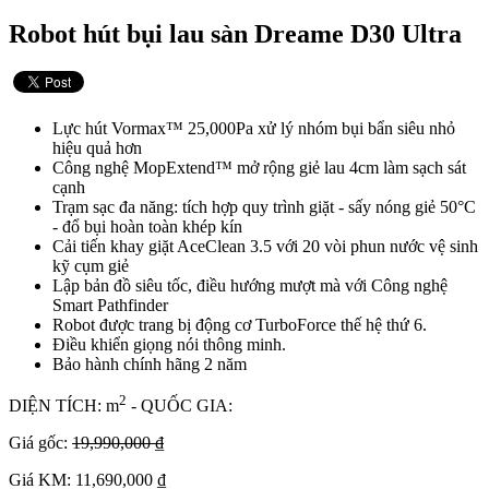
Robot hút bụi lau sàn Dreame D30 Ultra
Lực hút Vormax™ 25,000Pa xử lý nhóm bụi bẩn siêu nhỏ
hiệu quả hơn
Công nghệ MopExtend™ mở rộng giẻ lau 4cm làm sạch sát
cạnh
Trạm sạc đa năng: tích hợp quy trình giặt - sấy nóng giẻ 50°C
- đổ bụi hoàn toàn khép kín
Cải tiến khay giặt AceClean 3.5 với 20 vòi phun nước vệ sinh
kỹ cụm giẻ
Lập bản đồ siêu tốc, điều hướng mượt mà với Công nghệ
Smart Pathfinder
Robot được trang bị động cơ TurboForce thế hệ thứ 6.
Điều khiển giọng nói thông minh.
Bảo hành chính hãng 2 năm
2
DIỆN TÍCH: m
- QUỐC GIA:
Giá gốc:
19,990,000 ₫
Giá KM: 11,690,000 ₫