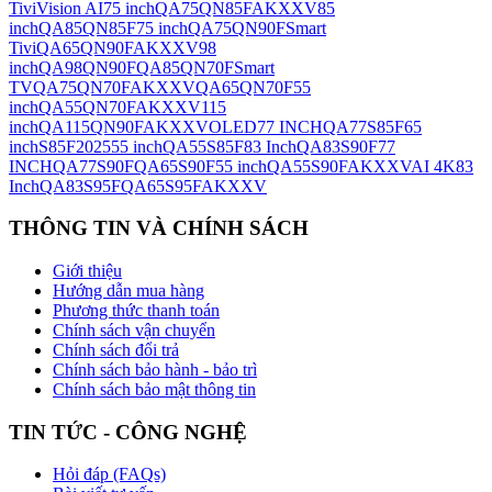
Tivi
Vision AI
75 inch
QA75QN85FAKXXV
85
inch
QA85QN85F
75 inch
QA75QN90F
Smart
Tivi
QA65QN90FAKXXV
98
inch
QA98QN90F
QA85QN70F
Smart
TV
QA75QN70FAKXXV
QA65QN70F
55
inch
QA55QN70FAKXXV
115
inch
QA115QN90FAKXXV
OLED
77 INCH
QA77S85F
65
inch
S85F
2025
55 inch
QA55S85F
83 Inch
QA83S90F
77
INCH
QA77S90F
QA65S90F
55 inch
QA55S90FAKXXV
AI 4K
83
Inch
QA83S95F
QA65S95FAKXXV
THÔNG TIN VÀ CHÍNH SÁCH
Giới thiệu
Hướng dẫn mua hàng
Phương thức thanh toán
Chính sách vận chuyển
Chính sách đổi trả
Chính sách bảo hành - bảo trì
Chính sách bảo mật thông tin
TIN TỨC - CÔNG NGHỆ
Hỏi đáp (FAQs)