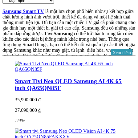
Samsung Smart TV
là một lựa chọn phổ biến nhờ sự kết hợp giữa
chất lượng hình ảnh vượt trội, thiết kế đa dạng và một hệ sinh thái
thông minh tiện lợi. Dù bạn cần một chiếc TV giá cả phải chăng cho
gia đình hay một thiết bị giải trí cao cấp, Samsung đều có những sản
phẩm đáp ứng được.
Tivi Samsung
có thể trở thành trung tâm điều
khiển cho các thiết bị thông minh khác trong nhà bạn. Thông qua
ứng dụng SmartThings, bạn có thể kết nối và quản lý các thiết bị gia
dụng Samsung khác như máy giặt, tủ lạnh, điều hòa, v.v., ngay trên
Xem thêm
màn hình TV. Thiết kế độc đáo: Samsung có nhiều dòng TV với
thiết kế khác biệt, được gọi chung là
Lifestyle TV
. Ví dụ:
The
Frame
(biến TV thành khung tranh khi không sử dụng),
The Serif
(thiết kế hình chữ "I" độc đáo), hay
The Sero
(có khả năng xoay
ngang/dọc)...
Smart Tivi Neo QLED Samsung AI 4K 65
inch QA65QN85F
35,990,000 ₫
Tại sao lựa chọn Samsung Smart TV ?
27,690,000 ₫
Nhìn chung,
Smart Tivi Samsung
là một lựa chọn đáng giá, đặc
biệt nếu bạn muốn sở hữu một chiếc TV có chất lượng hình ảnh
-23%
hàng đầu, thiết kế đẹp và khả năng tương thích tốt với các thiết bị
thông minh khác của Samsung. Việc lựa chọn Samsung Smart TV
là một quyết định phổ biến của nhiều người tiêu dùng hiện nay.