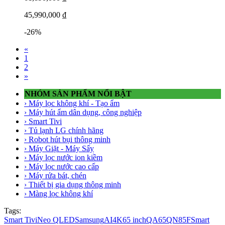
45,990,000 ₫
-26%
«
1
2
»
NHÓM SẢN PHẨM NỔI BẬT
› Máy lọc không khí - Tạo ẩm
› Máy hút ẩm dân dụng, công nghiệp
› Smart Tivi
› Tủ lạnh LG chính hãng
› Robot hút bụi thông minh
› Máy Giặt - Máy Sấy
› Máy lọc nước ion kiềm
› Máy lọc nước cao cấp
› Máy rửa bát, chén
› Thiết bị gia dụng thông minh
› Màng lọc không khí
Tags:
Smart Tivi
Neo QLED
Samsung
AI
4K
65 inch
QA65QN85F
Smart