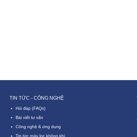
TIN TỨC - CÔNG NGHỆ
Hỏi đáp (FAQs)
Bài viết tư vấn
Công nghệ & ứng dụng
Tin tức máy lọc không khí