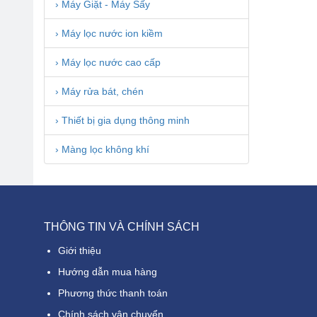
› Máy Giặt - Máy Sấy
› Máy lọc nước ion kiềm
› Máy lọc nước cao cấp
› Máy rửa bát, chén
› Thiết bị gia dụng thông minh
› Màng lọc không khí
THÔNG TIN VÀ CHÍNH SÁCH
Giới thiệu
Hướng dẫn mua hàng
Phương thức thanh toán
Chính sách vận chuyển