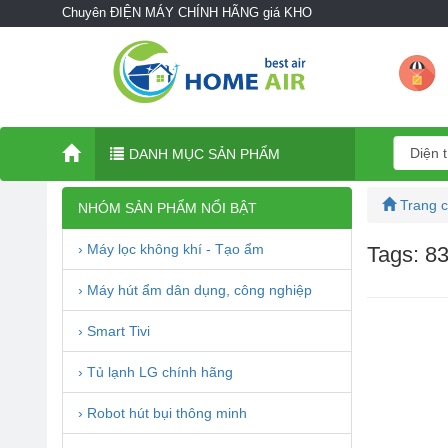
Chuyên ĐIỆN MÁY CHÍNH HÃNG giá KHO
DANH MỤC SẢN PHẨM
Trang 
NHÓM SẢN PHẨM NỔI BẬT
› Máy lọc không khí - Tạo ẩm
Tags: 83
› Máy hút ẩm dân dụng, công nghiệp
› Smart Tivi
› Tủ lạnh LG chính hãng
› Robot hút bụi thông minh