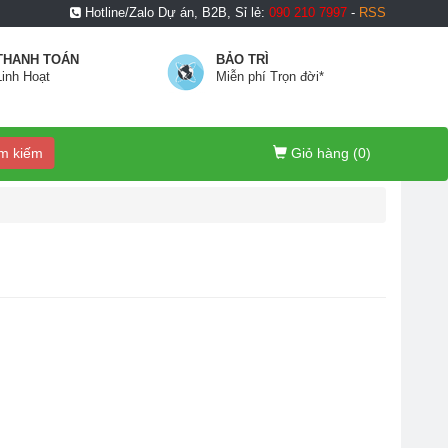
Hotline/Zalo Dự án, B2B, Sỉ lẻ:
090 210 7997
-
RSS
THANH TOÁN
BẢO TRÌ
Linh Hoạt
Miễn phí Trọn đời*
m kiếm
Giỏ hàng (
0
)