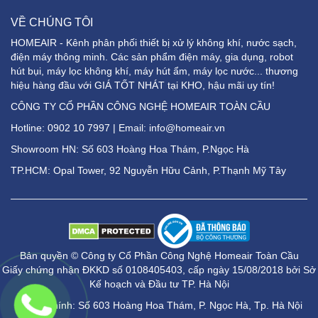
VỀ CHÚNG TÔI
HOMEAIR - Kênh phân phối thiết bị xử lý không khí, nước sạch,
điện máy thông minh. Các sản phẩm điện máy, gia dụng, robot
hút bụi, máy lọc không khí, máy hút ẩm, máy lọc nước... thương
hiệu hàng đầu với GIÁ TỐT NHÁT tại KHO, hậu mãi uy tín!
CÔNG TY CỔ PHẦN CÔNG NGHỆ HOMEAIR TOÀN CẦU
Hotline:
0902 10 7997
| Email: info@homeair.vn
Showroom HN: Số 603 Hoàng Hoa Thám, P.Ngọc Hà
TP.HCM: Opal Tower, 92 Nguyễn Hữu Cảnh, P.Thạnh Mỹ Tây
Bản quyền © Công ty Cổ Phần Công Nghệ Homeair Toàn Cầu
Giấy chứng nhận ĐKKD số 0108405403, cấp ngày 15/08/2018 bởi Sở
Kế hoạch và Đầu tư TP. Hà Nội
Trụ sở chính: Số 603 Hoàng Hoa Thám, P. Ngọc Hà, Tp. Hà Nội