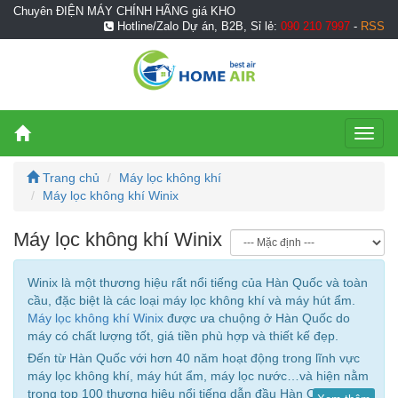
Chuyên ĐIỆN MÁY CHÍNH HÃNG giá KHO
Hotline/Zalo Dự án, B2B, Sỉ lẻ:
090 210 7997
-
RSS
Toggl
naviga
Trang chủ
Máy lọc không khí
Máy lọc không khí Winix
Máy lọc không khí Winix
Winix là một thương hiệu rất nổi tiếng của Hàn Quốc và toàn
cầu, đặc biệt là các loại máy lọc không khí và máy hút ẩm.
Máy lọc không khí Winix
được ưa chuộng ở Hàn Quốc do
máy có chất lượng tốt, giá tiền phù hợp và thiết kế đẹp.
Đến từ Hàn Quốc với hơn 40 năm hoạt động trong lĩnh vực
máy lọc không khí, máy hút ẩm, máy lọc nước…và hiện nằm
trong top 100 thương hiệu nổi tiếng dẫn đầu Hàn Quốc