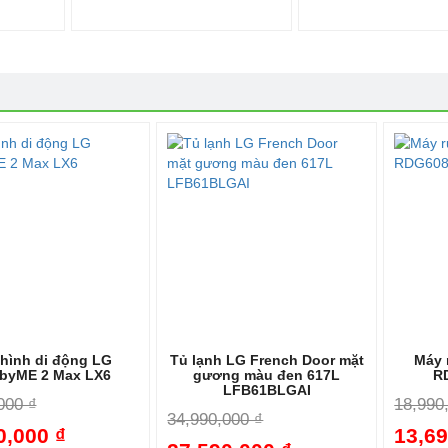
hình di động LG
Tủ lạnh LG French Door mặt
Máy 
nbyME 2 Max LX6
gương màu đen 617L
R
LFB61BLGAI
000 ₫
18,990
34,990,000 ₫
0,000 ₫
13,69