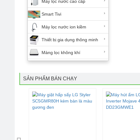
›
Máy lọc nước cao cấp
›
Smart Tivi
›
Máy lọc nước ion kiềm
›
Thiết bị gia dụng thông minh
›
Màng lọc không khí
SẢN PHẨM BÁN CHẠY