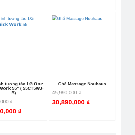
-28%
-38%
 tương tác 𝗟𝗚 𝗢𝗻𝗲
Ghế Massage Nouhaus
 𝗪𝗼𝗿𝗸 55" ( 55CT5WJ-
45,990,000 ₫
B)
30,890,000 ₫
,000 ₫
0,000 ₫
-43%
-33%