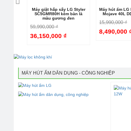
y LG
Máy giặt hấp sấy LG Styler
Máy hút ẩm LG D
410NHEG
SC5GMR80H kèm bàn là
Mojave 40L 
màu gương đen
15,990,000 ₫
59,990,000 ₫
8,490,000 
-34%
36,150,000 ₫
-40%
MÁY HÚT ẨM DÂN DỤNG - CÔNG NGHIỆP