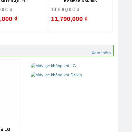
MD19GQGE0
Kosmen KM-90S
,000 ₫
14,990,000 ₫
,000 ₫
11,790,000 ₫
-42%
-21%
Xem thêm
hí LG