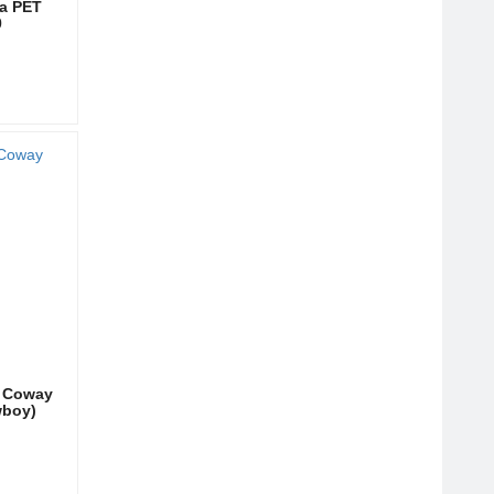
ha PET
0
-39%
í Coway
wboy)
-42%