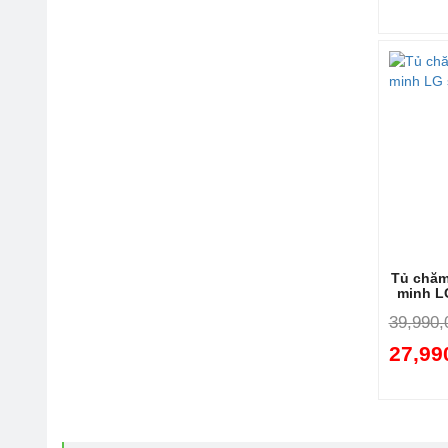
Tủ chăm
minh L
39,990,
27,99