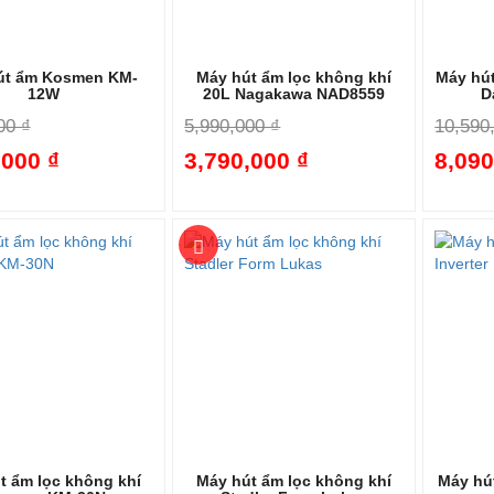
út ẩm Kosmen KM-
Máy hút ẩm lọc không khí
Máy hút
12W
20L Nagakawa NAD8559
D
00 ₫
5,990,000 ₫
10,590
,000 ₫
3,790,000 ₫
8,090
-45%
-37%
t ẩm lọc không khí
Máy hút ẩm lọc không khí
Máy hút