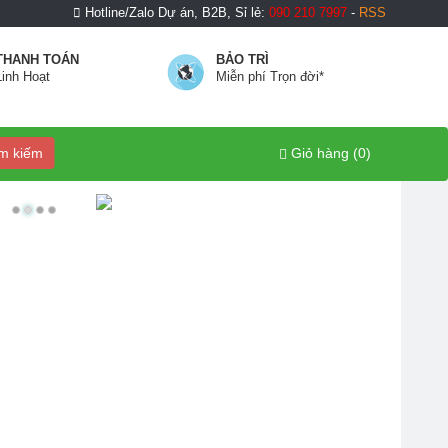
Hotline/Zalo Dự án, B2B, Sỉ lẻ:
090 210 7997
-
RSS
THANH TOÁN
BẢO TRÌ
Linh Hoạt
Miễn phí Trọn đời*
m kiếm
Giỏ hàng (
0
)