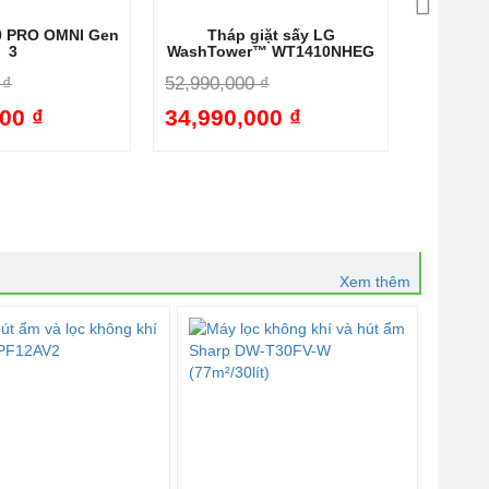
 PRO OMNI Gen
Tháp giặt sấy LG
Máy giặ
3
WashTower™ WT1410NHEG
SC5GM
mà
 ₫
52,990,000 ₫
59,990,
00 ₫
34,990,000 ₫
-42%
-34%
36,15
Xem thêm