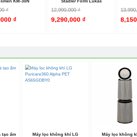
osmen KM-30N
Stadler Form Lukas
00 ₫
12,990,000 ₫
13,990
,000 ₫
9,290,000 ₫
8,150
-42%
-28%
à tạo ẩm
Máy lọc không khí LG
Máy lọc không k