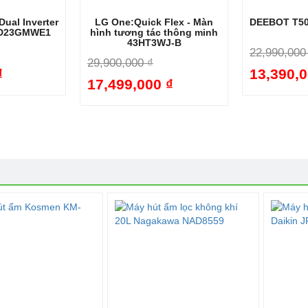
ual Inverter
LG One:Quick Flex - Màn
DEEBOT T50
DD23GMWE1
hình tương tác thông minh
43HT3WJ-B
22,990,000
29,900,000 ₫
₫
13,390,0
-47%
17,499,000 ₫
-41%