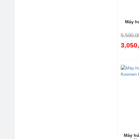
Máy h
5,590,0
3,050
Máy hú