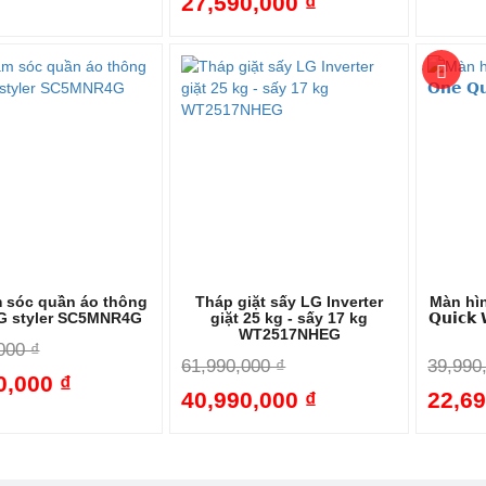
27,590,000 ₫
-21%
-21%
 sóc quần áo thông
Tháp giặt sấy LG Inverter
Màn hình
G styler SC5MNR4G
giặt 25 kg - sấy 17 kg
𝗤𝘂𝗶𝗰
WT2517NHEG
000 ₫
61,990,000 ₫
39,990
0,000 ₫
40,990,000 ₫
22,69
-30%
-34%