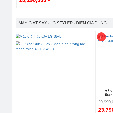
MÁY GIẶT SẤY - LG STYLER - ĐIỆN GIA DỤNG
Màn 
Sta
29,990,
23,79