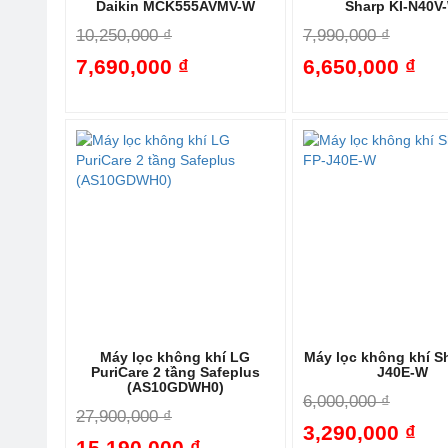
Daikin MCK555AVMV-W
Sharp KI-N40V
10,250,000 ₫
7,990,000 ₫
7,690,000 ₫
6,650,000 ₫
-25%
Máy lọc không khí LG
Máy lọc không khí S
PuriCare 2 tầng Safeplus
J40E-W
(AS10GDWH0)
6,000,000 ₫
27,900,000 ₫
3,290,000 ₫
15,190,000 ₫
-46%