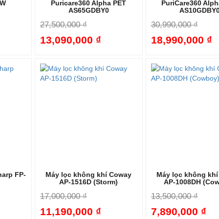
-W
Puricare360 Alpha PET
PuriCare360 Alp
AS65GDBY0
AS10GDBY
27,500,000 ₫
30,990,000 ₫
13,090,000 ₫
18,990,000 ₫
-17%
-52%
harp FP-
Máy lọc không khí Coway
Máy lọc không kh
AP-1516D (Storm)
AP-1008DH (Co
17,000,000 ₫
13,500,000 ₫
11,190,000 ₫
7,890,000 ₫
-45%
-34%