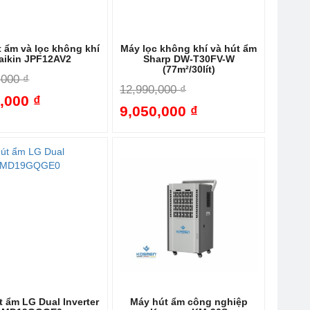
 ẩm và lọc không khí
Máy lọc không khí và hút ẩm
aikin JPF12AV2
Sharp DW-T30FV-W
(77m²/30lít)
,000 ₫
12,990,000 ₫
,000 ₫
9,050,000 ₫
-24%
-30%
 ẩm LG Dual Inverter
Máy hút ẩm công nghiệp