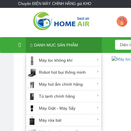
Chuyên ĐIỆN MÁY CHÍNH HÃNG giá KHO
DANH MỤC SẢN PHẨM
›
Máy lọc không khí
›
Robot hút bụi thông minh
›
Máy hút ẩm chính hãng
›
Tủ lạnh chính hãng
›
Máy Giặt - Máy Sấy
›
Máy rửa bát