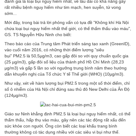
đánh giá là loại bụi nguy hiểm nhất, về lâu dài có khả năng gây
rất nhiều bệnh nguy hiểm như tim mạch, hen suyễn, tử vong
sớm...
Mới đây, trong bài trả lời phỏng vấn có tựa đề "Không khí Hà Nội
chứa loại bụi nguy hiểm nhất thế giới, có thể thẩm thấu vào máu",
GS. TS Nguyễn Hữu Ninh cho biết:
Theo báo cáo của Trung tâm Phát triển sáng tạo xanh (GreenID),
vào cuối năm 2016, có những thời điểm lượng "siêu
bụi" PM2.5 là 50,5µg/m3, cao gấp đôi so với quy chuẩn quốc gia
(25 µg/m3), gấp đôi số liệu của thành phố Hồ Chí Minh (28,23
µg/m3) và gấp 5 lần so với ngưỡng trung bình năm theo hướng
dẫn khuyến nghị của Tổ chức Y tế Thế giới (WHO) (10µg/m3).
Như vậy, xét về hàm lượng bụi PM2.5 trong một số thời điểm, chỉ
số ô nhiễm của Hà Nội chỉ đứng sau thủ đô New Delhi của Ấn Độ
(124µg/m3).
Giáo sư Ninh khẳng định PM2.5
là loại bụi nguy hiểm nhất, có thể
thẩm thấu, hấp thụ vào máu, gây nên các tác động rất xấu đến
sức khỏe con người. Ông còn biết các loại khẩu trang bình
thường không có tác dụng nhiều với các siêu vi bụi như thế.