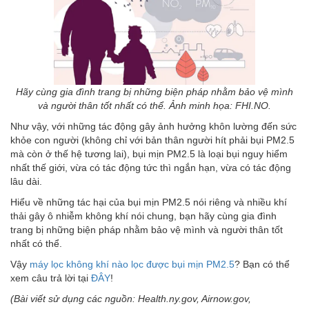
Hãy cùng gia đình trang bị những biện pháp nhằm bảo vệ mình
và người thân tốt nhất có thể. Ảnh minh họa: FHI.NO.
Như vậy, với những tác động gây ảnh hưởng khôn lường đến sức
khỏe con người (không chỉ với bản thân người hít phải bụi PM2.5
mà còn ở thế hệ tương lai), bụi mịn PM2.5 là loại bụi nguy hiểm
nhất thế giới, vừa có tác động tức thì ngắn hạn, vừa có tác động
lâu dài.
Hiểu về những tác hại của bụi mịn PM2.5 nói riêng và nhiều khí
thải gây ô nhiễm không khí nói chung, bạn hãy cùng gia đình
trang bị những biện pháp nhằm bảo vệ mình và người thân tốt
nhất có thể.
Vậy
máy lọc không khí nào
lọc được bụi mịn PM2.5
? Bạn có thể
xem câu trả lời tại
ĐÂY
!
(Bài viết sử dụng các nguồn: Health.ny.gov, Airnow.gov,