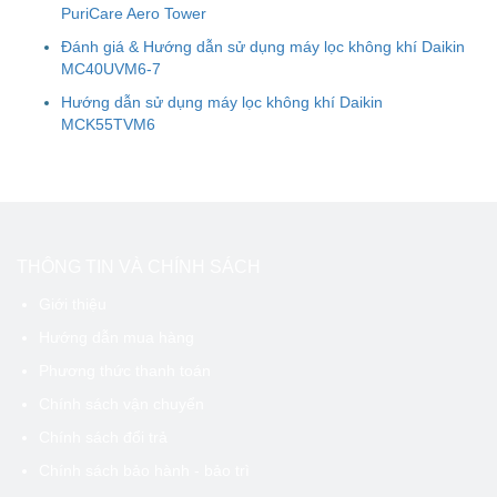
PuriCare Aero Tower
Đánh giá & Hướng dẫn sử dụng máy lọc không khí Daikin
MC40UVM6-7
Hướng dẫn sử dụng máy lọc không khí Daikin
MCK55TVM6
THÔNG TIN VÀ CHÍNH SÁCH
Giới thiệu
Hướng dẫn mua hàng
Phương thức thanh toán
Chính sách vận chuyển
Chính sách đổi trả
Chính sách bảo hành - bảo trì