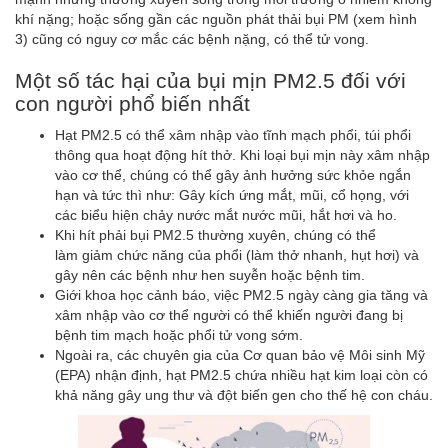
khí nặng; hoặc sống gần các nguồn phát thải bụi PM (xem hình
3) cũng có nguy cơ mắc các bệnh nặng, có thể tử vong.
Một số tác hại của bụi mịn PM2.5 đối với
con người phổ biến nhất
Hạt PM2.5 có thể xâm nhập vào tĩnh mạch phổi, túi phổi
thông qua hoạt động hít thở. Khi loại bụi mịn này xâm nhập
vào cơ thể, chúng có thể gây ảnh hưởng sức khỏe ngắn
hạn và tức thì như: Gây kích ứng mắt, mũi, cổ họng, với
các biểu hiện chảy nước mắt nước mũi, hắt hơi và ho.
Khi hít phải bụi PM2.5 thường xuyên, chúng có thể
làm giảm chức năng của phổi (làm thở nhanh, hụt hơi) và
gây nên các bệnh như hen suyễn hoặc bệnh tim.
Giới khoa học cảnh báo, việc PM2.5 ngày càng gia tăng và
xâm nhập vào cơ thể người có thể khiến người đang bị
bệnh tim mạch hoặc phổi tử vong sớm.
Ngoài ra, các chuyên gia của Cơ quan bảo vệ Môi sinh Mỹ
(EPA) nhận định, hạt PM2.5 chứa nhiều hạt kim loại còn có
khả năng gây ung thư và đột biến gen cho thế hệ con cháu.