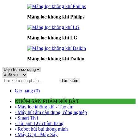
Màng lọc không khí Philips
Màng lọc không khí LG
Màng lọc không khí Daikin
Tìm kiếm
Giỏ hàng (
0
)
NHÓM SẢN PHẨM NỔI BẬT
› Máy lọc không khí - Tạo ẩm
› Máy hút ẩm dân dụng, công nghiệp
› Smart Tivi
› Tủ lạnh LG chính hãng
› Robot hút bụi thông minh
› Máy Giặt - Máy Sấy