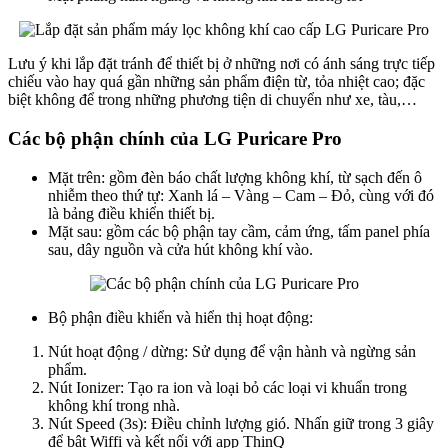
Lưu ý khi lắp đặt tránh để thiết bị ở những nơi có ánh sáng trực tiếp
chiếu vào hay quá gần những sản phẩm điện từ, tỏa nhiệt cao; đặc
biệt không để trong những phương tiện di chuyển như xe, tàu,…
Các bộ phận chính của LG Puricare Pro
Mặt trên: gồm đèn báo chất lượng không khí, từ sạch đến ô
nhiễm theo thứ tự: Xanh lá – Vàng – Cam – Đỏ, cùng với đó
là bảng điều khiển thiết bị.
Mặt sau: gồm các bộ phận tay cầm, cảm ứng, tấm panel phía
sau, dây nguồn và cửa hút không khí vào.
Bộ phận điều khiển và hiển thị hoạt động:
Nút hoạt động / dừng: Sử dụng để vận hành và ngừng sản
phẩm.
Nút Ionizer: Tạo ra ion và loại bỏ các loại vi khuẩn trong
không khí trong nhà.
Nút Speed (3s): Điều chỉnh lượng gió. Nhấn giữ trong 3 giây
để bật Wiffi và kết nối với app ThinQ