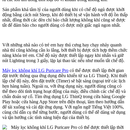
Sản phẩm khá tâm lý của người dùng khi có chế độ ngủ được khởi
động bằng cách nút Sleep, khi đó thiết bị sẽ vận hành với độ ồn thấp
nhất, đồng thời các đèn chỉ báo chất lượng không khí cũng sẽ được
tắt để đảm bảo cho người dùng có được một giấc ngủ ngon nhất.
Với những nhà nào có trẻ em hay thú cưng hay chạy nhảy quanh
nhà thì cũng không cần lo lắng, bởi thiết bị được tích hợp thêm chức
năng khóa trẻ em. Chế độ này được thiết lập ngay khi nhấn và giữ
nút Lighting trong 3 giây, lặp lại thao tác nếu như muốn tắt chế độ.
Máy lọc không khí LG Puricare Pro
có thể được thiết lập thời gian
đặt trước thông qua ứng dụng điều khiển từ xa LG ThinQ. Khi thiết
lập chế độ này, đèn đặt trước (Timer) sẽ bật sáng (ngoại trừ các lịch
hẹn hàng tuần). Ngoài ra, với ứng dụng này, người dùng cũng có
thể theo dõi tình trạng hoạt động của máy, điều chỉnh các chế độ và
chẩn đoán sự cố. Tìm ứng dụng LG ThinQ trong cửa hàng Google
Play hoặc cửa hàng App Store trên điện thoại, làm theo hướng dẫn
để tải xuống và cài đặt ứng dụng. Với ngôn ngữ Tiếng Việt 100%,
cùng chỉ dẫn cụ thể từng bước, người dùng có thể dễ dàng sử dụng
và tận hưởng các tính năng hiện đại của thiết bị.