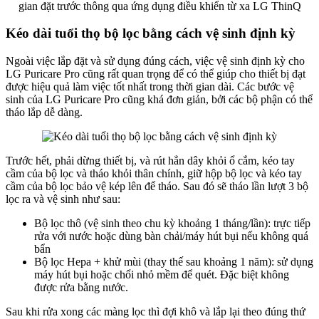
Kéo dài tuổi thọ bộ lọc bằng cách vệ sinh định kỳ
Ngoài việc lắp đặt và sử dụng đúng cách, việc vệ sinh định kỳ cho
LG Puricare Pro cũng rất quan trọng để có thể giúp cho thiết bị đạt
được hiệu quả làm việc tốt nhất trong thời gian dài. Các bước vệ
sinh của LG Puricare Pro cũng khá đơn giản, bởi các bộ phận có thể
tháo lắp dễ dàng.
Trước hết, phải dừng thiết bị, và rút hẳn dây khỏi ổ cắm, kéo tay
cầm của bộ lọc và tháo khỏi thân chính, giữ hộp bộ lọc và kéo tay
cầm của bộ lọc bảo vệ kép lên để tháo. Sau đó sẽ tháo lần lượt 3 bộ
lọc ra và vệ sinh như sau:
Bộ lọc thô (vệ sinh theo chu kỳ khoảng 1 tháng/lần): trực tiếp
rửa với nước hoặc dùng bàn chải/máy hút bụi nếu không quá
bẩn
Bộ lọc Hepa + khử mùi (thay thế sau khoảng 1 năm): sử dụng
máy hút bụi hoặc chổi nhỏ mềm để quét. Đặc biệt không
được rửa bằng nước.
Sau khi rửa xong các màng lọc thì đợi khô và lắp lại theo đúng thứ