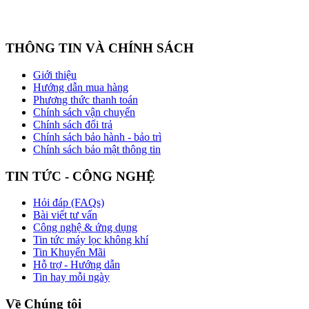
THÔNG TIN VÀ CHÍNH SÁCH
Giới thiệu
Hướng dẫn mua hàng
Phương thức thanh toán
Chính sách vận chuyển
Chính sách đổi trả
Chính sách bảo hành - bảo trì
Chính sách bảo mật thông tin
TIN TỨC - CÔNG NGHỆ
Hỏi đáp (FAQs)
Bài viết tư vấn
Công nghệ & ứng dụng
Tin tức máy lọc không khí
Tin Khuyến Mãi
Hỗ trợ - Hướng dẫn
Tin hay mỗi ngày
Về Chúng tôi