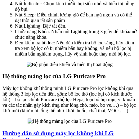
Nút Indicator: Chọn kích thước bụi siêu nhỏ và hiển thị nồng
độ bụi.
Nút Sleep: Điều chỉnh lượng gió để bạn ngủ ngon và có thể
đặt thời gian tắt sản phẩm
Nút Lighting: Bật/ tắt đèn.
Chức năng Khóa: Nhấn nút Lighting trong 3 giây để khóa/mở
chức năng khóa.
Đèn kiểm tra bộ lọc: Nếu đèn kiểm tra bộ lọc sáng, hãy kiểm
tra xem bộ lọc có bị nhiễm bẩn hay không, và nếu bộ lọc bị
nhiễm bẩn nghiêm trọng, hãy vệ sinh hoặc thay mới bộ lọc.
Hệ thống màng lọc của LG Puricare Pro
Máy lọc không khí thông minh LG Puricare Pro lọc không khí qua
hệ thống 3 lớp lọc tiên tiến, gồm: bộ lọc thô (lọc bụi có kích thước
lớn) – bộ lọc chính Puricare (bộ lọc Hepa, loại bỏ bụi mịn, vi khuẩn
và các tác nhân gây kích ứng như lông chó, mèo, bọ ve,…) – bộ lọc
khử mùi (khử mùi tổng thể như khói thuốc, chất thải, VOCs,…).
Hướng dẫn sử dụng máy lọc không khí LG