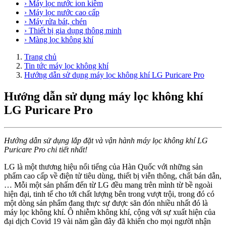
› Máy lọc nước ion kiềm
› Máy lọc nước cao cấp
› Máy rửa bát, chén
› Thiết bị gia dụng thông minh
› Màng lọc không khí
Trang chủ
Tin tức máy lọc không khí
Hướng dẫn sử dụng máy lọc không khí LG Puricare Pro
Hướng dẫn sử dụng máy lọc không khí
LG Puricare Pro
Hướng dẫn sử dụng lắp đặt và vận hành máy lọc không khí LG
Puricare Pro chi tiết nhất!
LG là một thương hiệu nổi tiếng của Hàn Quốc với những sản
phẩm cao cấp về điện tử tiêu dùng, thiết bị viễn thông, chất bán dẫn,
… Mỗi một sản phẩm đến từ LG đều mang trên mình từ bề ngoài
hiện đại, tinh tế cho tới chất lượng bên trong vượt trội, trong đó có
một dòng sản phẩm đang thực sự được săn đón nhiều nhất đó là
máy lọc không khí. Ô nhiễm không khí, cộng với sự xuất hiện của
đại dịch Covid 19 vài năm gần đây đã khiến cho mọi người nhận