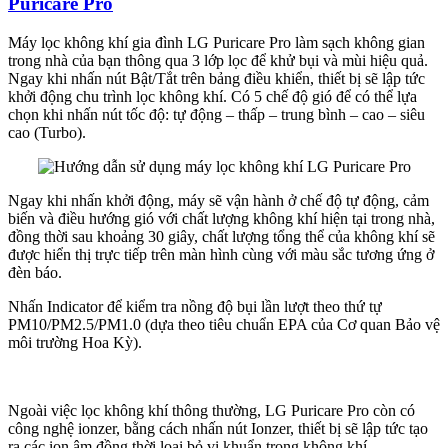
Puricare Pro
Máy lọc không khí gia đình LG Puricare Pro làm sạch không gian
trong nhà của bạn thông qua 3 lớp lọc để khử bụi và mùi hiệu quả.
Ngay khi nhấn nút Bật/Tắt trên bảng điều khiển, thiết bị sẽ lập tức
khởi động chu trình lọc không khí. Có 5 chế độ gió để có thể lựa
chọn khi nhấn nút tốc độ: tự động – thấp – trung bình – cao – siêu
cao (Turbo).
Ngay khi nhấn khởi động, máy sẽ vận hành ở chế độ tự động, cảm
biến và điều hướng gió với chất lượng không khí hiện tại trong nhà,
đồng thời sau khoảng 30 giây, chất lượng tổng thể của không khí sẽ
được hiển thị trực tiếp trên màn hình cùng với màu sắc tương ứng ở
đèn báo.
Nhấn Indicator để kiểm tra nồng độ bụi lần lượt theo thứ tự
PM10/PM2.5/PM1.0 (dựa theo tiêu chuẩn EPA của Cơ quan Bảo vệ
môi trường Hoa Kỳ).
Ngoài việc lọc không khí thông thường, LG Puricare Pro còn có
công nghệ ionzer, bằng cách nhấn nút Ionzer, thiết bị sẽ lập tức tạo
ra các ion âm đồng thời loại bỏ vi khuẩn trong không khí.