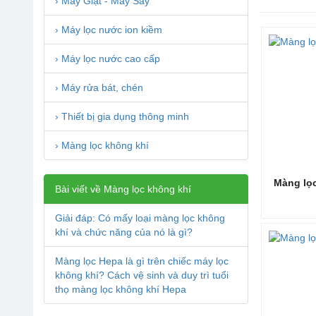
› Máy Giặt - Máy Sấy
Hiện nay,
› Máy lọc nước ion kiềm
khí. Máy 
không khí
› Máy lọc nước cao cấp
không khí
này, đảm 
› Máy rửa bát, chén
Màng lọc H
vi rút và m
› Thiết bị gia dụng thông minh
(1)
(2)
› Màng lọc không khí
(3)
có 
(4)
Màng lọ
Bài viết về Màng lọc không khí
(5)
Giải đáp: Có mấy loại màng lọc không
khí và chức năng của nó là gì?
Cấu tạ
Màng lọc Hepa là gì trên chiếc máy lọc
Để hiểu h
không khí? Cách vệ sinh và duy trì tuổi
những thô
thọ màng lọc không khí Hepa
Màng lọc
chịu, làm 