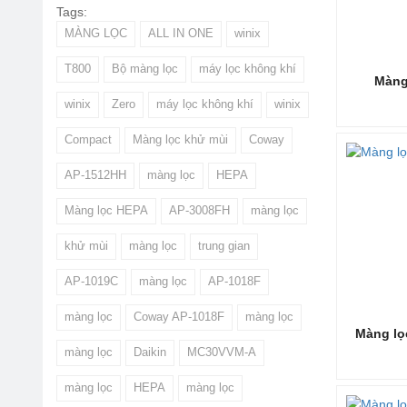
Tags:
không khí,
MÀNG LỌC
ALL IN ONE
winix
Đối với
mà
không khí
T800
Bộ màng lọc
máy lọc không khí
trung. Đâ
Màng
Đối với n
winix
Zero
máy lọc không khí
winix
nghệ mới v
không khí
Compact
Màng lọc khử mùi
Coway
AP-1512HH
màng lọc
HEPA
Một 
Màng lọc HEPA
AP-3008FH
màng lọc
Đối với cá
khử mùi
màng lọc
trung gian
thiết bị t
sinh tại n
AP-1019C
màng lọc
AP-1018F
cũng là m
Vậy có nhữ
màng lọc
Coway AP-1018F
màng lọc
Vệ 
Màng lọ
Vệ 
màng lọc
Daikin
MC30VVM-A
độn
Nên
màng lọc
HEPA
màng lọc
Khô