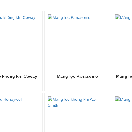
 người dân tại các thành phố lớn như Hà Nội, TP.HCM,... ngày càng ý
lọc không khí được lựa chọn như giải pháp an toàn nhất giúp lọc sạch 
, các màng lọc là bộ phận cần phải thường xuyên làm sạch để tránh bị 
 thường đạt từ 1 đến 2 năm tùy theo mức độ ô nhiễm tại từng khu vực. 
bảo đúng hiệu năng của máy lọc khí.
EPA, than hoạt tính là một trong số bộ phận quan trọng nhất, nó là tr
ùi khó chịu...
Màng lọc trước
: Loại bỏ bụi kích thước lớn như bụi vải, tóc rụng, lông
Màng lọc trung gian
: Loại bỏ các loại bụi vừa.
Màng lọc dầu
: Có thể loại bỏ 95% ô nhiễm từ khói, xăng xe. Hiện t
loại màng lọc không khí này.
Màng lọc khử mùi
: Loại bỏ hoàn toàn các mùi khó chịu như mùi thức
c không khí Coway
Màng lọc Panasonic
Màng l
Màng lọc HEPA
: màng lọc HEPA chống cúm loại bỏ 99.99% virus cúm,
o cơ bản của màng lọc không khí chính hãng
ơn về cấu tạo và công dụng của màng lọc khí được sử dụng trong mỗi 
ng tin dưới đây:
 khí chính hãng
giúp giữ lại các bụi bẩn lơ lửng trong không khí, giữ
giảm các vật thể rất nhỏ lơ lửng trong không khí gây dị ứng. Có thể nói