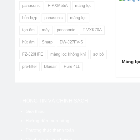
Khô
panasonic
F-PXM55A
màng lọc
Cần
khi
hỗn hợp
panasonic
màng lọc
Cần
trá
tạo ẩm
máy
panasonic
F-VXK70A
Để máy vậ
chú ý chọ
hút ẩm
Sharp
DW-J27FV-S
Form Roger
FZ-J20HFE
màng lọc không khí
sơ bộ
Thay t
Màng lọ
pre-filter
Blueair
Pure 411
Sau khoản
máy lọc k
chính hãn
thể liên h
CÔNG TY
THÔNG TIN VÀ CHÍNH SÁCH
Hot
Ema
Giới thiệu
Sho
Hướng dẫn mua hàng
Sho
Dưới đây 
Phương thức thanh toán
Chính sách vận chuyển