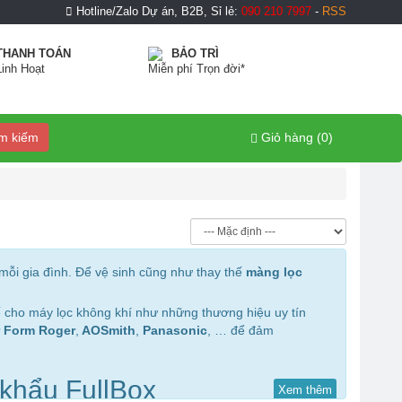
Hotline/Zalo Dự án, B2B, Sỉ lẻ:
090 210 7997
-
RSS
THANH TOÁN
BẢO TRÌ
Linh Hoạt
Miễn phí Trọn đời*
m kiếm
Giỏ hàng (
0
)
 mỗi gia đình. Để vệ sinh cũng như thay thế
màng lọc
ế cho máy lọc không khí như những thương hiệu uy tín
r Form Roger
,
AOSmith
,
Panasonic
, … để đảm
 khẩu FullBox
Xem thêm