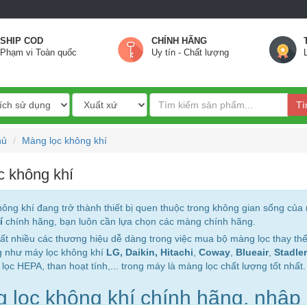
SHIP COD
CHÍNH HÃNG
Phạm vi Toàn quốc
Uy tín - Chất lượng
Tì
hủ
Màng lọc không khí
c không khí
hông khí đang trở thành thiết bị quen thuộc trong không gian sống của
í
chính hãng, bạn luôn cần lựa chọn các màng chính hãng.
rất nhiều các thương hiệu dễ dàng trong việc mua bộ màng lọc thay th
g như máy lọc không khí
LG, Daikin,
Hitachi
,
Coway
,
Blueair
,
Stadle
ọc HEPA, than hoạt tính,... trong máy là màng lọc chất lượng tốt nhất.
 lọc không khí chính hãng, nhập