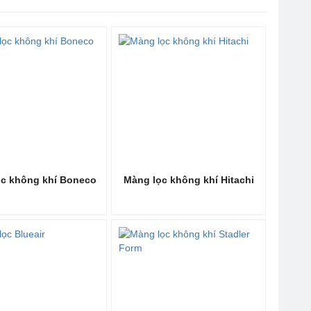
 thức được mức độ nghiêm trọng của sự ô nhiễm không
không khí nhanh chóng, hiệu quả. Khi sử dụng máy lọc
tắc nghẽn khi máy hoạt động; Và tuổi thọ của màng lọc
Sau thời gian này buộc chúng ta phải thay thế màng lọc
ung tâm giúp máy lọc không khí lọc sạch bụi bẩn, vi khuẩn,
 động vật
ại chỉ DUY NHẤT máy lọc không khí Coway model AP-3008FH
 ăn, mùi thuốc lá, mùi ẩm mốc…
ọc không khí Boneco
Màng lọc không khí Hitachi
 H1N1 và các hạt bụi mịn PM2.5
máy lọc không khí trong nhà, hãy cùng HomeAir đến với
 cho không khí trong phòng không còn mùi hôi và mùi khó
, màng lọc đóng vai trò vô cùng quan trọng đối với máy lọc