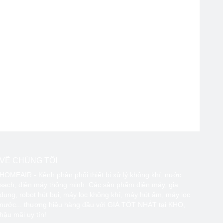
thể làm rách màng lọc khí.
n bám vào màng lọc nhiều hơn, tránh màng bị ẩm, hư hỏng
 tự của các màng lọc, lắp chính xác vào chốt của máy
các màng lọc trong máy nhé! Khi mua máy, bạn cũng nên
 khí
Boneco, Honeywell, Hitachi, Coway, Blueair, Stadler
.. trong máy là màng lọc chất lượng tốt nhất.
ng, đó chính là lúc bạn cần thay thế màng lọc mới cho
 một trong những đơn vị phân phối màng lọc không khí
 mua sản phẩm màng lọc khí cao cấp, chính hãng bạn có
VỀ CHÚNG TÔI
HOMEAIR - Kênh phân phối thiết bị xử lý không khí, nước
sạch, điện máy thông minh. Các sản phẩm điện máy, gia
dụng, robot hút bụi, máy lọc không khí, máy hút ẩm, máy lọc
nước... thương hiệu hàng đầu với GIÁ TỐT NHÁT tại KHO,
cao cấp & thông minh
homeair.vn
phân phối:
hậu mãi uy tín!