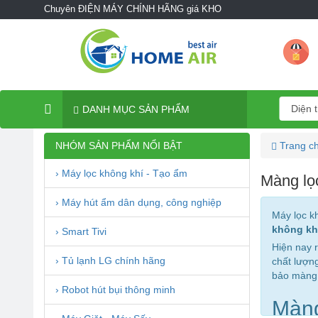
Chuyên ĐIỆN MÁY CHÍNH HÃNG giá KHO
DANH MỤC SẢN PHẨM
NHÓM SẢN PHẨM NỔI BẬT
Trang c
› Máy lọc không khí - Tạo ẩm
Màng lọ
› Máy hút ẩm dân dụng, công nghiệp
Máy lọc k
không kh
› Smart Tivi
Hiện nay 
› Tủ lạnh LG chính hãng
chất lượn
bảo màng l
› Robot hút bụi thông minh
Màng