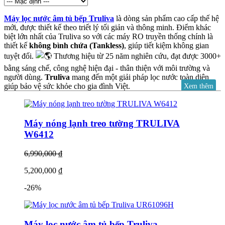
Máy lọc nước âm tủ bếp Truliva
là dòng sản phẩm cao cấp thế hệ
mới, được thiết kế theo triết lý tối giản và thông minh. Điểm khác
biệt lớn nhất của Truliva so với các máy RO truyền thống chính là
thiết kế
không bình chứa (Tankless)
, giúp tiết kiệm không gian
tuyệt đối.
Thương hiệu từ 25 năm nghiên cứu, đạt được 3000+
bằng sáng chế, công nghệ hiện đại - thân thiện với môi trường và
người dùng.
Truliva
mang đến một giải pháp lọc nước toàn diện
giúp bảo vệ sức khỏe cho gia đình Việt.
Xem thêm
Máy nóng lạnh treo tường TRULIVA
MÁY LỌC NƯỚC TRULIVA – VÌ SỨC
W6412
KHỎE CỦA BẠN VÀ HÀNH TINH
XANH
6,990,000 ₫
5,200,000 ₫
Chúng tôi tin rằng, mỗi giọt nước tinh khiết hôm nay chính là nền
tảng cho sức khỏe và hạnh phúc của ngày mai. Với sứ mệnh mang
-26%
nguồn nước an toàn đến từng gia đình, Truliva không chỉ chú trọng
chất lượng sản phẩm mà còn cam kết bảo vệ môi trường và nâng
cao chất lượng sống cho cộng đồng. Nếu bạn có ngân sách tốt và
đang tìm kiếm một chiếc máy lọc nước hiện đại, thông minh, không
Máy lọc nước âm tủ bếp Truliva