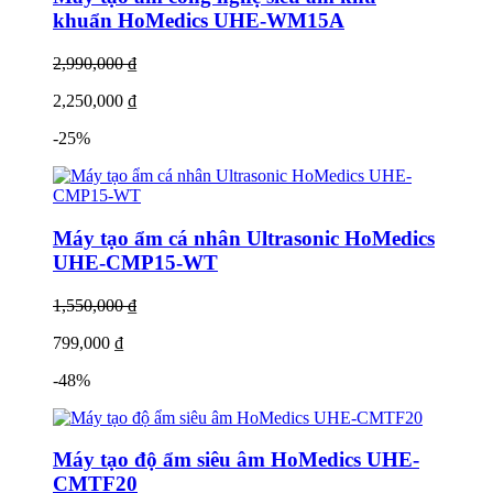
hãy click để biết thêm thông tin chi tiết:
khuẩn HoMedics UHE-WM15A
2,990,000 ₫
2,250,000 ₫
-25%
Máy tạo ẩm cá nhân Ultrasonic HoMedics
UHE-CMP15-WT
1,550,000 ₫
799,000 ₫
-48%
Máy tạo độ ẩm siêu âm HoMedics UHE-
CMTF20