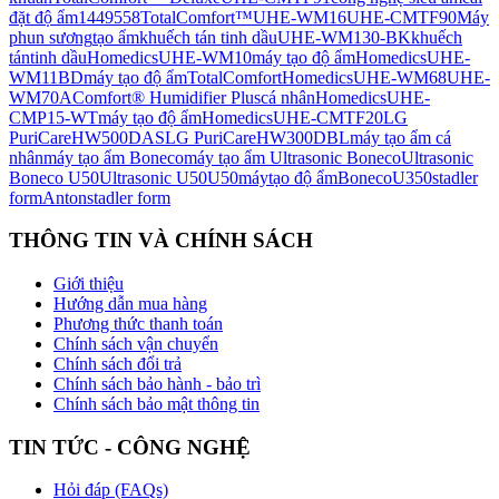
đặt độ ẩm
1449558
TotalComfort™
UHE-WM16
UHE-CMTF90
Máy
phun sương
tạo ẩm
khuếch tán tinh dầu
UHE-WM130-BK
khuếch
tán
tinh dầu
Homedics
UHE-WM10
máy tạo độ ẩm
Homedics
UHE-
WM11BD
máy tạo độ ẩm
TotalComfort
Homedics
UHE-WM68
UHE-
WM70A
Comfort® Humidifier Plus
cá nhân
Homedics
UHE-
CMP15-WT
máy tạo độ ẩm
Homedics
UHE-CMTF20
LG
PuriCare
HW500DAS
LG PuriCare
HW300DBL
máy tạo ẩm cá
nhân
máy tạo ẩm Boneco
máy tạo ẩm Ultrasonic Boneco
Ultrasonic
Boneco U50
Ultrasonic U50
U50
máy
tạo độ ẩm
Boneco
U350
stadler
form
Anton
stadler form
THÔNG TIN VÀ CHÍNH SÁCH
Giới thiệu
Hướng dẫn mua hàng
Phương thức thanh toán
Chính sách vận chuyển
Chính sách đổi trả
Chính sách bảo hành - bảo trì
Chính sách bảo mật thông tin
TIN TỨC - CÔNG NGHỆ
Hỏi đáp (FAQs)