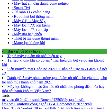
› Máy hút ẩm dân dụng, công nghiệp
› Smart Tivi
› Tủ lạnh LG chính hãng
› Robot hút bụi thông minh
› Máy Giặt - Máy Sấy
› Máy lọc nước ion kiềm
› Máy lọc nước cao cấp
› Máy rửa bát, chén
› Thiết bị gia dụng thông minh
› Màng lọc không khí
Bài viết về Máy tạo ẩm
Top 6 máy tạo ẩm tốt nhất hiện nay
Tại sao không khí có độ ẩm? Tìm hiểu chi tiết về độ ẩm không
khí
Siêu khuyến mãi Chào hè 2021: “Chào hè Rực rỡ - Giảm giá hết
cỡ”
Đánh giá 5 máy phun sướng tạo độ ẩm tốt nhất cho gia đình, cho
trẻ nhỏ mùa hanh khô năm 2021
Máy lọc không khí tạo ẩm nào tốt nhất cho phòng điều hòa hay
thời tiết hanh khô tại Việt Nam?
Tags:
máy tạo độ ẩm
Ultrasonic
Boneco
U250
Máy tạo ẩm
siêu
âm
TotalComfort®
công nghệ UV-C
Homedics
1520272
khử
khuẩn
TotalComfort ™
Deluxe
UHE-CMTF91
công nghệ siêu âm
cài