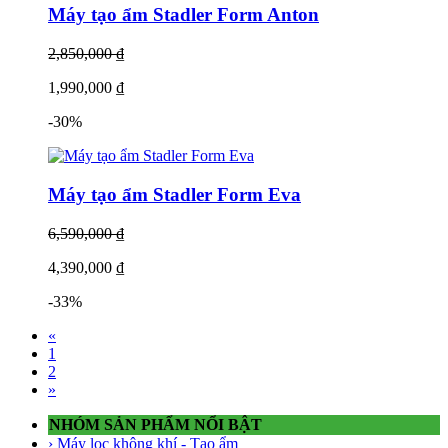
Máy tạo ẩm Stadler Form Anton
2,850,000 ₫
1,990,000 ₫
-30%
Máy tạo ẩm Stadler Form Eva
6,590,000 ₫
4,390,000 ₫
-33%
«
1
2
»
NHÓM SẢN PHẨM NỔI BẬT
› Máy lọc không khí - Tạo ẩm