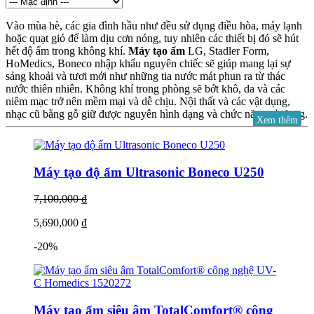
Vào mùa hè, các gia đình hầu như đều sử dụng điều hòa, máy lạnh
hoặc quạt gió để làm dịu cơn nóng, tuy nhiên các thiết bị đó sẽ hút
hết độ ẩm trong không khí.
Máy tạo ẩm
LG, Stadler Form,
HoMedics, Boneco nhập khẩu nguyên chiếc sẽ giúp mang lại sự
sảng khoải và tươi mới như những tia nước mát phun ra từ thác
nước thiên nhiên. Không khí trong phòng sẽ bớt khô, da và các
niêm mạc trở nên mềm mại và dễ chịu. Nội thất và các vật dụng,
nhạc cũ bằng gỗ giữ được nguyên hình dạng và chức năng sử dụng.
Xem thêm
Máy tạo ẩm - giải pháp cho không khí hanh khô trong gia đình! Nói
đến máy tạo độ ẩm chắc nhiều người đã không còn quá xa lạ bởi
đây dường như đang trở thành một trong những thiết bị dân dụng và
Máy tạo độ ẩm Ultrasonic Boneco U250
cá nhân vô cùng hữu ích, giúp bạn chống lại những bất lợi trong
thời tiết hanh khô. Hiện nay, các sản phẩm tạo ẩm cao cấp tại
7,100,000 ₫
HOMEAIR đang đứng trong top đầu bảng bình chọn máy tạo độ
ẩm hiệu quả nhất và dễ chịu nhất tại Việt Nam cũng như trên toàn
5,690,000 ₫
thế giới.
-20%
Nếu bạn đang muốn cải thiện tình trạng nứt nẻ và các vấn đề về hô
hấp do thời tiết hanh khô hay độ ẩm môi trường không khí trong
nhà quá thấp do dùng nhiều điều hòa thì máy tạo ẩm chính là một
"chiến binh" bảo vệ bản khỏi những tác động xấu do những nguyên
nhân trên gây ra.
Máy tạo ẩm siêu âm TotalComfort® công