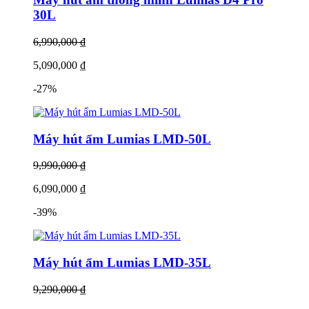
diện tích ≤ 80m².
30L
Lumias NWT D3 Plus 20L:
Công suất 325W, hút 20
lít/ngày, phù hợp diện tích ≤ 50m².
6,990,000 ₫
Lumias D3 12L:
Công suất 265W, hút 12 lít/ngày, phù hợp
5,090,000 ₫
diện tích ≤ 25m².
-27%
Lumias LMD-50L:
Công suất 750W, hút 50 lít/ngày, phù
hợp diện tích 70-120m²...
Máy hút ẩm Lumias LMD-50L
9,990,000 ₫
6,090,000 ₫
-39%
Máy hút ẩm Lumias LMD-35L
9,290,000 ₫