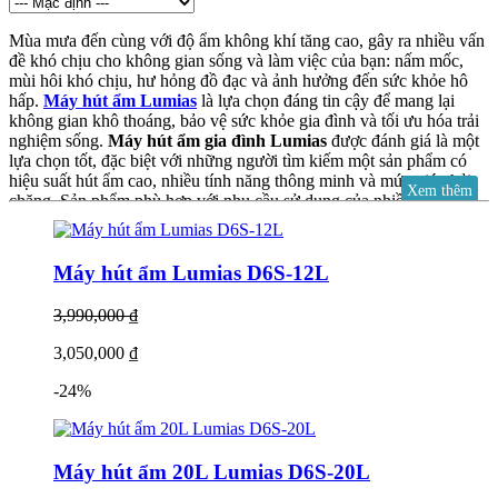
Mùa mưa đến cùng với độ ẩm không khí tăng cao, gây ra nhiều vấn
đề khó chịu cho không gian sống và làm việc của bạn: nấm mốc,
mùi hôi khó chịu, hư hỏng đồ đạc và ảnh hưởng đến sức khỏe hô
hấp.
Máy hút ẩm Lumias
là lựa chọn đáng tin cậy để mang lại
không gian khô thoáng, bảo vệ sức khỏe gia đình và tối ưu hóa trải
nghiệm sống.
Máy hút ẩm gia đình Lumias
được đánh giá là một
lựa chọn tốt, đặc biệt với những người tìm kiếm một sản phẩm có
hiệu suất hút ẩm cao, nhiều tính năng thông minh và mức giá phải
Xem thêm
chăng. Sản phẩm phù hợp với nhu cầu sử dụng của nhiều gia đình,
đặc biệt là ở những khu vực có khí hậu nồm ẩm.
Lumias
là một
thương hiệu máy hút ẩm được nhiều người dùng quan tâm và đánh
giá tích cực. Dưới đây là tổng hợp những thông tin chính về các
Máy hút ẩm Lumias D6S-12L
dòng máy hút ẩm của Lumias:
3,990,000 ₫
3,050,000 ₫
Ưu điểm nổi bật Máy hút ẩm Lumias:
-24%
Hiệu suất hút ẩm mạnh mẽ:
Các dòng máy của Lumias có
công suất hút ẩm đa dạng, từ 12L/ngày cho đến 50L/ngày,
phù hợp với nhiều diện tích phòng khác nhau (từ 25m² đến
120m²).
Máy hút ẩm 20L Lumias D6S-20L