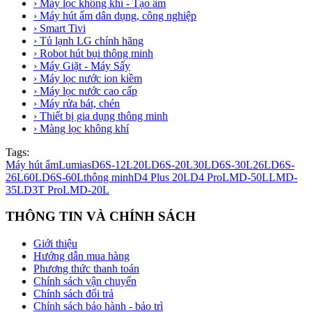
› Máy lọc không khí - Tạo ẩm
› Máy hút ẩm dân dụng, công nghiệp
› Smart Tivi
› Tủ lạnh LG chính hãng
› Robot hút bụi thông minh
› Máy Giặt - Máy Sấy
› Máy lọc nước ion kiềm
› Máy lọc nước cao cấp
› Máy rửa bát, chén
› Thiết bị gia dụng thông minh
› Màng lọc không khí
Tags:
Máy hút ẩm
Lumias
D6S-12L
20L
D6S-20L
30L
D6S-30L
26L
D6S-
26L
60L
D6S-60L
thông minh
D4 Plus 20L
D4 Pro
LMD-50L
LMD-
35L
D3T Pro
LMD-20L
THÔNG TIN VÀ CHÍNH SÁCH
Giới thiệu
Hướng dẫn mua hàng
Phương thức thanh toán
Chính sách vận chuyển
Chính sách đổi trả
Chính sách bảo hành - bảo trì