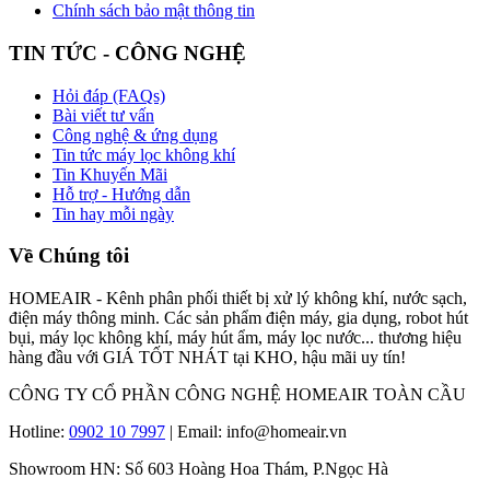
Chính sách bảo mật thông tin
TIN TỨC - CÔNG NGHỆ
Hỏi đáp (FAQs)
Bài viết tư vấn
Công nghệ & ứng dụng
Tin tức máy lọc không khí
Tin Khuyến Mãi
Hỗ trợ - Hướng dẫn
Tin hay mỗi ngày
Về Chúng tôi
HOMEAIR - Kênh phân phối thiết bị xử lý không khí, nước sạch,
điện máy thông minh. Các sản phẩm điện máy, gia dụng, robot hút
bụi, máy lọc không khí, máy hút ẩm, máy lọc nước... thương hiệu
hàng đầu với GIÁ TỐT NHÁT tại KHO, hậu mãi uy tín!
CÔNG TY CỔ PHẦN CÔNG NGHỆ HOMEAIR TOÀN CẦU
Hotline:
0902 10 7997
| Email: info@homeair.vn
Showroom HN: Số 603 Hoàng Hoa Thám, P.Ngọc Hà