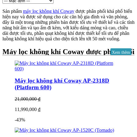
Sản phẩm
máy lọc không khí Coway
được phân phối khá phổ biến
hiện nay và được sử dụng cho các căn hộ gia đình và văn phòng,
đây là một trong những phiên bản được tối ưu về thiết kế và các tính
năng hút ẩm và tạo ẩm đi kèm, với kiểu dáng mỏng và cao, chiều
dài được tối ưu, phần quạt không khí được thiết kế tối ưu để phân
luồng không khí hiệu quả cho diện tích lên tới 50 mét vuông.
Máy lọc không khí Coway được phân phối
Xem thêm
chính thức tại Việt Nam.
Thiết bị Air Care thương hiệu Coway với thiết kế nhỏ gọn và thông
minh, rất tiện dụng cho người tiêu dùng. Máy lọc không khí có hệ
Máy lọc không khí Coway AP-2318D
thống màng lọc đặc biệt loại bỏ 99,9% khói, bụi siêu nhỏ, mùi khó
(Platform 600)
chịu, virus, vi khuẩn gây hại cho sức khỏe. Là một trong những
bước tiến mới của thương hiệu Coway - Hàn Quốc, sự ra đời của
21,000,000 ₫
các sản phẩm máy hút ẩm & máy lọc không khí kết hợp thêm
chức năng tạo ẩm được nhiều gia đình hiện đại đón nhận, nhất là
11,990,000 ₫
với những gia đình có trẻ nhỏ bởi nó mang đến cho những gia đình
này không gian sống vừa trong lành vừa tiện nghi.
-43%