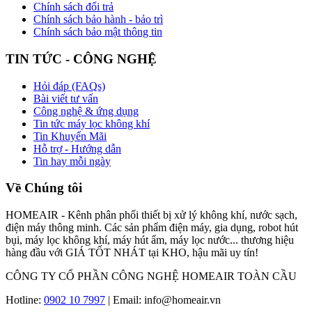
Chính sách đổi trả
ổn định và êm ái nhất đồng thời mang lại cảm giác sạch sẽ và thoải
Chính sách bảo hành - bảo trì
mái nhất trong căn nhà của mình.
Chính sách bảo mật thông tin
Nếu bạn đang có nhu cầu mua
máy lọc không khí
Coway mà chưa
TIN TỨC - CÔNG NGHỆ
biết nên mua model nào để phù hợp với điều kiện gia đình cũng như
điều kiện tài chính của bản thân, hãy liên hệ ngay tới HOTLINE:
090 210 7997
để được hỗ trợ tư vấn và đặt mua máy lọc không khí
Hỏi đáp (FAQs)
thương hiệu Coway với mức giá tốt nhất!
Bài viết tư vấn
Công nghệ & ứng dụng
Cảm ơn quý khách đã quan tâm đến các sản phẩm máy lọc khí
Tin tức máy lọc không khí
Coway tại HomeAir.
Tin Khuyến Mãi
Hỗ trợ - Hướng dẫn
Tin hay mỗi ngày
Về Chúng tôi
HOMEAIR - Kênh phân phối thiết bị xử lý không khí, nước sạch,
điện máy thông minh. Các sản phẩm điện máy, gia dụng, robot hút
bụi, máy lọc không khí, máy hút ẩm, máy lọc nước... thương hiệu
hàng đầu với GIÁ TỐT NHÁT tại KHO, hậu mãi uy tín!
CÔNG TY CỔ PHẦN CÔNG NGHỆ HOMEAIR TOÀN CẦU
Hotline:
0902 10 7997
| Email: info@homeair.vn