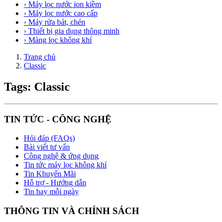
› Máy lọc nước ion kiềm
› Máy lọc nước cao cấp
› Máy rửa bát, chén
› Thiết bị gia dụng thông minh
› Màng lọc không khí
Trang chủ
Classic
Tags: Classic
TIN TỨC - CÔNG NGHỆ
Hỏi đáp (FAQs)
Bài viết tư vấn
Công nghệ & ứng dụng
Tin tức máy lọc không khí
Tin Khuyến Mãi
Hỗ trợ - Hướng dẫn
Tin hay mỗi ngày
THÔNG TIN VÀ CHÍNH SÁCH