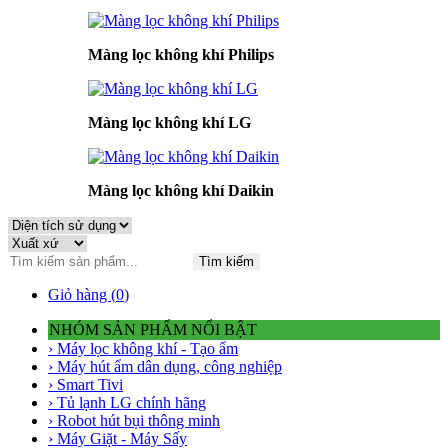
Màng lọc không khí Philips
Màng lọc không khí LG
Màng lọc không khí Daikin
Tìm kiếm
Giỏ hàng (
0
)
NHÓM SẢN PHẨM NỔI BẬT
› Máy lọc không khí - Tạo ẩm
› Máy hút ẩm dân dụng, công nghiệp
› Smart Tivi
› Tủ lạnh LG chính hãng
› Robot hút bụi thông minh
› Máy Giặt - Máy Sấy