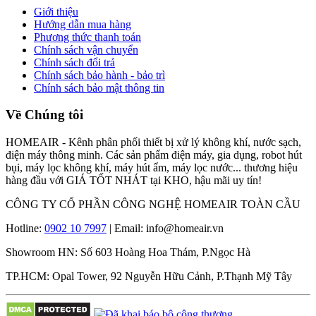
Giới thiệu
Hướng dẫn mua hàng
Phương thức thanh toán
Chính sách vận chuyển
Chính sách đổi trả
Chính sách bảo hành - bảo trì
Chính sách bảo mật thông tin
Về Chúng tôi
HOMEAIR - Kênh phân phối thiết bị xử lý không khí, nước sạch,
điện máy thông minh. Các sản phẩm điện máy, gia dụng, robot hút
bụi, máy lọc không khí, máy hút ẩm, máy lọc nước... thương hiệu
hàng đầu với GIÁ TỐT NHÁT tại KHO, hậu mãi uy tín!
CÔNG TY CỔ PHẦN CÔNG NGHỆ HOMEAIR TOÀN CẦU
Hotline:
0902 10 7997
| Email: info@homeair.vn
Showroom HN: Số 603 Hoàng Hoa Thám, P.Ngọc Hà
TP.HCM: Opal Tower, 92 Nguyễn Hữu Cảnh, P.Thạnh Mỹ Tây