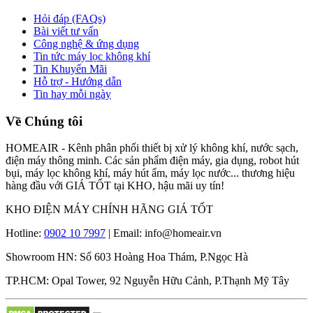
Hỏi đáp (FAQs)
Bài viết tư vấn
Công nghệ & ứng dụng
Tin tức máy lọc không khí
Tin Khuyến Mãi
Hỗ trợ - Hướng dẫn
Tin hay mỗi ngày
Về Chúng tôi
HOMEAIR - Kênh phân phối thiết bị xử lý không khí, nước sạch,
điện máy thông minh. Các sản phẩm điện máy, gia dụng, robot hút
bụi, máy lọc không khí, máy hút ẩm, máy lọc nước... thương hiệu
hàng đầu với GIÁ TỐT tại KHO, hậu mãi uy tín!
KHO ĐIỆN MÁY CHÍNH HÃNG GIÁ TỐT
Hotline:
0902 10 7997
| Email: info@homeair.vn
Showroom HN: Số 603 Hoàng Hoa Thám, P.Ngọc Hà
TP.HCM: Opal Tower, 92 Nguyễn Hữu Cảnh, P.Thạnh Mỹ Tây