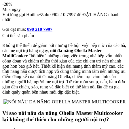
-28%
Mua ngay
Vui lòng gọi Hotline/Zalo 0902.10.7997 để ĐẶT HÀNG nhanh
nhất!
Gọi đặt mua:
090 210 7997
Chi tiết sản phẩm
Không thể thiếu để giảm bớt những bề bộn việc bếp núc của các bà,
các mẹ nội trợ hàng ngày,
nồi đa năng Ohella Master
MultiCooker
"hô biến" những công việc trong nhà bếp vốn nhiều
công đoạn và chiếm nhiều thời gian của các chị em trở nên nhanh
gọn hơn bao giờ hết. Thiết kế hiện đại mang tính thẩm mỹ cao, các
tính năng nấu được tích hợp vô cùng thông minh làm nên những ưu
điểm đáng kể của nồi đa năng Ohella, chiếm trọn cảm tình của
những người bà, người mẹ nội trợ. Từ các món soup, nấu, hầm đơn
giản đến chiên, xào, rang và đặc biệt có thể làm nồi lẩu để cả gia
đình quây quần bên nhau mỗi dịp đặc biệt.
Vì sao nồi nấu đa năng Ohella Master Multicooker
lại không thể thiếu cho những người nội trợ?