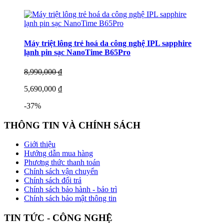
Máy triệt lông trẻ hoá da công nghệ IPL sapphire
lạnh pin sạc NanoTime B65Pro
8,990,000 ₫
5,690,000 ₫
-37%
THÔNG TIN VÀ CHÍNH SÁCH
Giới thiệu
Hướng dẫn mua hàng
Phương thức thanh toán
Chính sách vận chuyển
Chính sách đổi trả
Chính sách bảo hành - bảo trì
Chính sách bảo mật thông tin
TIN TỨC - CÔNG NGHỆ