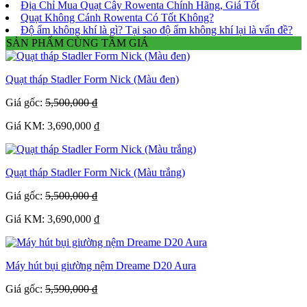
Địa Chỉ Mua Quạt Cây Rowenta Chính Hãng, Giá Tốt
Quạt Không Cánh Rowenta Có Tốt Không?
Độ ẩm không khí là gì? Tại sao độ ẩm không khí lại là vấn đề?
SẢN PHẨM CÙNG TẦM GIÁ
Quạt tháp Stadler Form Nick (Màu đen)
Giá gốc:
5,500,000 ₫
Giá KM: 3,690,000 ₫
Quạt tháp Stadler Form Nick (Màu trắng)
Giá gốc:
5,500,000 ₫
Giá KM: 3,690,000 ₫
Máy hút bụi giường nệm Dreame D20 Aura
Giá gốc:
5,590,000 ₫