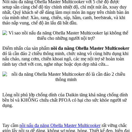
Nồi nấu đa năng Ohella Master Multicooker với 5 chế độ được
setup sẵn cùng chế độ tùy chỉnh nhiệt độ, chỉ một nút ấn, xoay duy
nhất, Quý khách sẽ dễ dàng làm mọi món ăn ngay trên chính bàn ăn
của mình như: Xào, rang, chiên, súp, hầm, canh, beefsteak, và khi
tháo nắp vung, chế độ ăn lẩu đã bắt đầu.
Điểm nhấn của sản phẩm
nồi đa năng Ohella Master Multicooker
đó là cần đảo 2 chiều thông minh, chức năng vô cùng hữu dụng khi
nấu cháo, rang cơm, chiên khoai ngô, các mẹ nội trợ sẽ hoàn toàn
rảnh tay chơi với con, nghe nhạc hoặc dọn dẹp nhà cửa...
Lòng nồi phủ lớp chống dính của Daikin tăng khả năng chống dính
bền bỉ và KHÔNG chứa chất PFOA có hại cho sức khỏe người sử
dụng.
Tay cầm
nồi nấu đa năng Ohella Master Multicooker
rất vững chắc
giúp lấy nồi ra dễ dàng, không sợ nóng, bỏng. Thiết kế đẹp, hiện đại