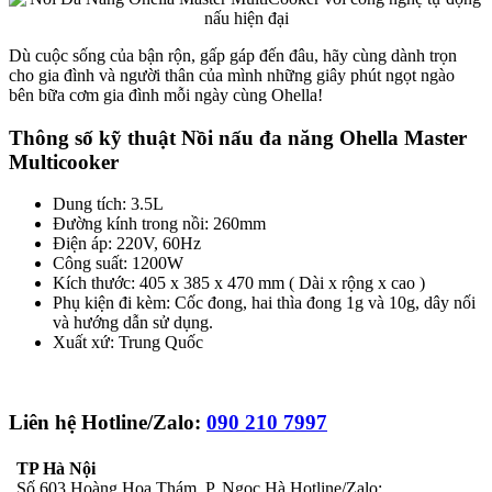
Dù cuộc sống của bận rộn, gấp gáp đến đâu, hãy cùng dành trọn
cho gia đình và người thân của mình những giây phút ngọt ngào
bên bữa cơm gia đình mỗi ngày cùng Ohella!
Thông số kỹ thuật Nồi nấu đa năng Ohella Master
Multicooker
Dung tích: 3.5L
Đường kính trong nồi: 260mm
Điện áp: 220V, 60Hz
Công suất: 1200W
Kích thước: 405 x 385 x 470 mm ( Dài x rộng x cao )
Phụ kiện đi kèm: Cốc đong, hai thìa đong 1g và 10g, dây nối
và hướng dẫn sử dụng.
Xuất xứ: Trung Quốc
Liên hệ Hotline/Zalo:
090 210 7997
TP Hà Nội
Số 603 Hoàng Hoa Thám, P. Ngọc Hà Hotline/Zalo: