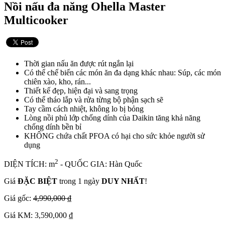
Nồi nấu đa năng Ohella Master
Multicooker
Thời gian nấu ăn được rút ngắn lại
Có thể chế biến các món ăn đa dạng khác nhau: Súp, các món
chiên xào, kho, rán...
Thiết kế đẹp, hiện đại và sang trọng
Có thể tháo lắp và rửa từng bộ phận sạch sẽ
Tay cầm cách nhiệt, không lo bị bỏng
Lòng nồi phủ lớp chống dính của Daikin tăng khả năng
chống dính bền bỉ
KHÔNG chứa chất PFOA có hại cho sức khỏe người sử
dụng
2
DIỆN TÍCH: m
- QUỐC GIA: Hàn Quốc
Giá
ĐẶC BIỆT
trong 1 ngày
DUY NHẤT
!
Giá gốc:
4,990,000 ₫
Giá KM: 3,590,000 ₫