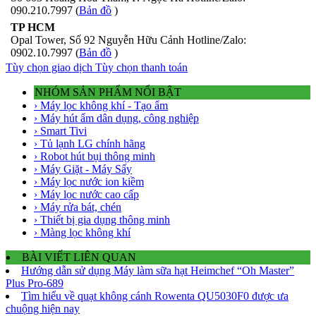
090.210.7997 (
Bản đồ
)
TP HCM
Opal Tower, Số 92 Nguyễn Hữu Cảnh Hotline/Zalo:
0902.10.7997 (
Bản đồ
)
Tùy chọn giao dịch
Tùy chọn thanh toán
NHÓM SẢN PHẨM NỔI BẬT
› Máy lọc không khí - Tạo ẩm
› Máy hút ẩm dân dụng, công nghiệp
› Smart Tivi
› Tủ lạnh LG chính hãng
› Robot hút bụi thông minh
› Máy Giặt - Máy Sấy
› Máy lọc nước ion kiềm
› Máy lọc nước cao cấp
› Máy rửa bát, chén
› Thiết bị gia dụng thông minh
› Màng lọc không khí
BÀI VIẾT LIÊN QUAN
Hướng dẫn sử dụng Máy làm sữa hạt Heimchef “Oh Master”
Plus Pro-689
Tìm hiểu về quạt không cánh Rowenta QU5030F0 được ưa
chuộng hiện nay