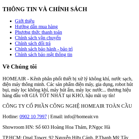
THÔNG TIN VÀ CHÍNH SÁCH
Giới thiệu
Hướng dẫn mua hàng
Phương thức thanh toán
Chính sách vận chuyển
Chính sách đổi trả
Chính sách bảo hành - bảo trì
Chính sách bảo mật thông tin
Về Chúng tôi
HOMEAIR - Kênh phân phối thiết bị xử lý không khí, nước sạch,
điện máy thông minh. Các sản phẩm điện máy, gia dụng, robot hút
bụi, máy lọc không khí, máy hút ẩm, máy lọc nước... thương hiệu
hàng đầu với GIÁ TỐT NHÁT tại KHO, hậu mãi uy tín!
CÔNG TY CỔ PHẦN CÔNG NGHỆ HOMEAIR TOÀN CẦU
Hotline:
0902 10 7997
| Email: info@homeair.vn
Showroom HN: Số 603 Hoàng Hoa Thám, P.Ngọc Hà
TP.HCM: Opal Tower, 92 Nguyễn Hữu Cảnh, P.Thạnh Mỹ Tây