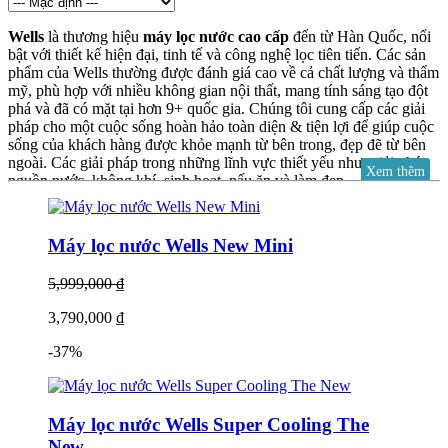
Wells
là thương hiệu
máy lọc nước cao cấp
đến từ Hàn Quốc, nổi
bật với thiết kế hiện đại, tinh tế và công nghệ lọc tiên tiến. Các sản
phẩm của Wells thường được đánh giá cao về cả chất lượng và thẩm
mỹ, phù hợp với nhiều không gian nội thất, mang tính sáng tạo đột
phá và đã có mặt tại hơn 9+ quốc gia. Chúng tôi cung cấp các giải
pháp cho một cuộc sống hoàn hảo toàn diện & tiện lợi để giúp cuộc
sống của khách hàng được khỏe mạnh từ bên trong, đẹp đẽ từ bên
ngoài. Các giải pháp trong những lĩnh vực thiết yếu như: giải pháp
Xem thêm
nguồn nước, không khí, sinh hoạt, nấu ăn và làm đẹp…
Máy lọc
nước Wells
thiết kế hài hòa với không gian. Không gian được tạo ra
từ sản phẩm của WELLS đầy thẩm mỹ và tinh tế. Vẻ đẹp tinh tế,
sang trọng được thể hiện bằng các đường nét uyển chuyển cho thấy
Máy lọc nước Wells New Mini
một thiết kế đơn giản nhưng đẹp.
5,999,000 ₫
3,790,000 ₫
Điểm nổi bật của máy lọc nước Wells
-37%
Thương hiệu Wells được phát triển bởi Kyowon Group – Tập đoàn
giáo dục và công nghệ hàng đầu Hàn Quốc, với hơn 39+ năm kinh
Máy lọc nước Wells Super Cooling The
nghiệm trong lĩnh vực thiết bị chăm sóc sức khỏe và chất lượng
sống. Với sứ mệnh cung cấp giải pháp sống tinh gọn, hiện đại và
New