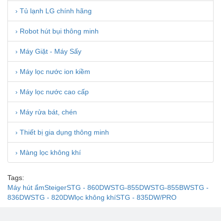
các bệnh này. Máy hút ẩm giúp loại bỏ độ ẩm khỏi
› Tủ lạnh LG chính hãng
không khí và ngăn ngừa bệnh lạnh hiệu quả.
Tránh tình trạng nấm mốc: Máy ngăn ngừa tình trạng
› Robot hút bụi thông minh
nấm mốc phát triển, đặc biệt là trong môi trường ẩm
ướt hoặc khi đến mùa nồm.
› Máy Giặt - Máy Sấy
Bảo vệ sức khỏe: Bạn sẽ không ngờ rằng khi độ ẩm
quá cao có thể gây khó thở, đau đầu, viêm mũi, tăng
nguy cơ mắc bệnh tim mạch và hô hấp. Vì thế, hãy
› Máy lọc nước ion kiềm
“sắm” ngay một chiếc máy trước khi mùa nồm quay
trở lại.
› Máy lọc nước cao cấp
Bảo quản, kéo dài tuổi thọ của đồ vật: Đồ vật như
sách, giấy tờ, đồ gỗ, đồ điện tử,... có thể bị hư hỏng
› Máy rửa bát, chén
khi chúng tiếp xúc với độ ẩm cao. Nếu có máy hút ẩm
Steiger - Đức, thì tình trạng này được khắc phục
› Thiết bị gia dụng thông minh
nhanh chóng.
› Màng lọc không khí
Cách sử dụng máy hút ẩm Steiger tiết
Tags:
kiệm điện năng hợp lý
Máy hút ẩm
Steiger
STG - 860DW
STG-855DW
STG-855BW
STG -
836DW
STG - 820DW
lọc không khí
STG - 835DW/PRO
- Mặc dù 40-50% là mức ẩm tối ưu cho sức khoẻ, nhưng khi
vừa bắt đầu chạy bạn đừng nên chỉnh liền, mà nên để ở
khoảng 20-40% ở giai đoạn 10 phút đầu.