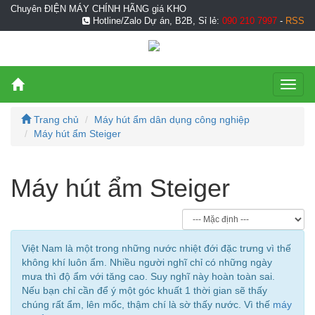
Chuyên ĐIỆN MÁY CHÍNH HÃNG giá KHO
Hotline/Zalo Dự án, B2B, Sỉ lẻ:
090 210 7997
-
RSS
Toggl
naviga
Trang chủ
Máy hút ẩm dân dụng công nghiệp
Máy hút ẩm Steiger
Máy hút ẩm Steiger
Việt Nam là một trong những nước nhiệt đới đặc trưng vì thế
không khí luôn ẩm. Nhiều người nghĩ chỉ có những ngày
mưa thì độ ẩm với tăng cao. Suy nghĩ này hoàn toàn sai.
Nếu bạn chỉ cần để ý một góc khuất 1 thời gian sẽ thấy
chúng rất ẩm, lên mốc, thậm chí là sờ thấy nước. Vì thế
máy