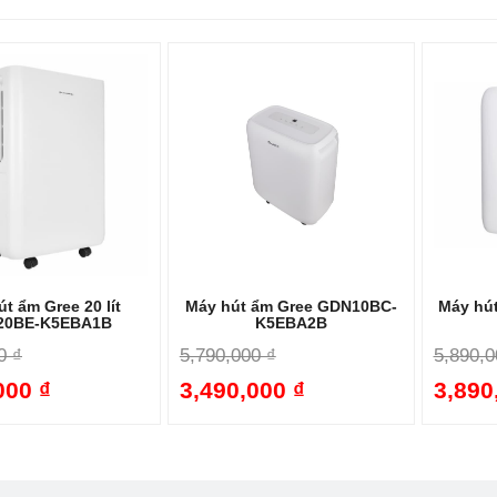
Cảm biến độ ẩm:
Hiển thị độ ẩm thực tế trong phòng, giúp bạn dễ d
Tự động tắt khi đầy nước:
Đảm bảo an toàn, tránh tình trạng tràn
Chế độ hẹn giờ:
Giúp bạn chủ động thời gian sử dụng máy.
Bánh xe di chuyển:
Thuận tiện cho việc di chuyển máy giữa các p
t động ổn định và bền bỉ:
Các sản phẩm của Gree được đánh giá cao 
ng nghiêm ngặt.
t ẩm Gree 20 lít
Máy hút ẩm Gree GDN10BC-
Máy hú
20BE-K5EBA1B
K5EBA2B
0 ₫
5,790,000 ₫
5,890,0
000 ₫
3,490,000 ₫
3,890
-28%
-40%