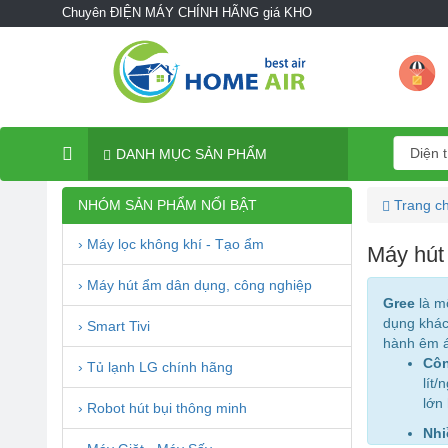
Chuyên ĐIỆN MÁY CHÍNH HÃNG giá KHO
DANH MỤC SẢN PHẨM
NHÓM SẢN PHẨM NỔI BẬT
Trang c
› Máy lọc không khí - Tạo ẩm
Máy hút
› Máy hút ẩm dân dụng, công nghiệp
Gree
là mộ
dụng khác
› Smart Tivi
hành êm á
Côn
› Tủ lạnh LG chính hãng
lít
lớn
› Robot hút bụi thông minh
Nhi