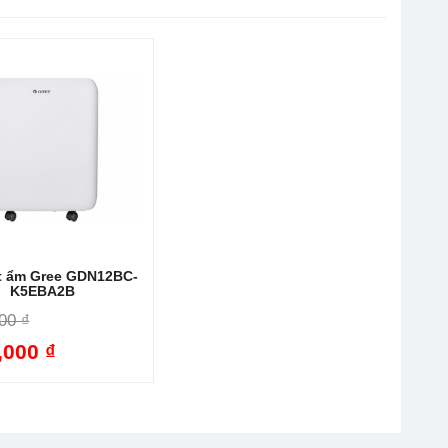
àng theo dõi và điều chỉnh.
 nước.
hòng.
về độ bền, với quy trình sản xuất và kiểm định chất
t ẩm Gree GDN12BC-
K5EBA2B
00 ₫
,000 ₫
-34%