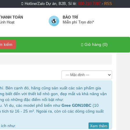
Hotline/Zalo Dự án, B2B, Sỉ lẻ:
090 210 7997
-
RSS
THANH TOÁN
BẢO TRÌ
Linh Hoạt
Miễn phí Trọn đời*
m kiếm
Giỏ hàng (
0
)
 khí. Bên cạnh đó, hãng cũng sản xuất các sản phẩm gia
ng biết đến với thiết kế nhỏ gọn, đẹp mắt và khả năng vận
ng có những đặc điểm nổi bật như:
u. Ví dụ, các model phổ biến như
Gree GDN10BC
(10
 tích từ 16 - 25 m². Ngoài ra, còn có các dòng công suất
 ích như:
Xem thêm