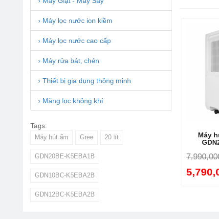
› Máy Giặt - Máy Sấy
› Máy lọc nước ion kiềm
› Máy lọc nước cao cấp
› Máy rửa bát, chén
Hoạ
lượ
› Thiết bị gia dụng thông minh
› Màng lọc không khí
Tags:
Máy hú
Máy hút ẩm
Gree
20 lít
GDN
7,990,00
GDN20BE-K5EBA1B
5,790,
GDN10BC-K5EBA2B
GDN12BC-K5EBA2B