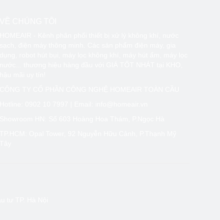
VỀ CHÚNG TÔI
HOMEAIR - Kênh phân phối thiết bị xử lý không khí, nước
sạch, điện máy thông minh. Các sản phẩm điện máy, gia
dụng, robot hút bụi, máy lọc không khí, máy hút ẩm, máy lọc
nước... thương hiệu hàng đầu với GIÁ TỐT NHÁT tại KHO,
hậu mãi uy tín!
CÔNG TY CỔ PHẦN CÔNG NGHỆ HOMEAIR TOÀN CẦU
m khảo các model phổ biến như
Gree GDN10BC-
đình có không gian vừa và nhỏ, đặc biệt là trong mùa nồm
Hotline:
0902 10 7997
| Email: info@homeair.vn
Showroom HN: Số 603 Hoàng Hoa Thám, P.Ngọc Hà
TP.HCM: Opal Tower, 92 Nguyễn Hữu Cảnh, P.Thạnh Mỹ
Tây
 tư TP. Hà Nội