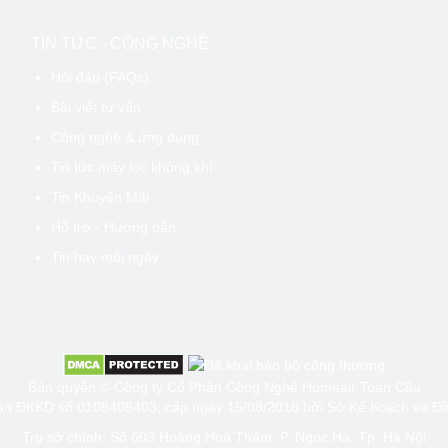
TIN TỨC - CÔNG NGHỆ
Hỏi đáp (FAQs)
Bài viết tư vấn
Công nghệ & ứng dụng
Tin tức máy lọc không khí
đang cân nhắc mua
máy hút ẩm CHÍNH HÃNG, GIÁ TỐT
Gree, hãy tha
Tin Khuyến Mãi
hoặc
Gree GDN12BC-K5EBA2B
. Đây là những lựa chọn tốt cho gia 
Hỗ trợ - Hướng dẫn
Tin hay mỗi ngày
Bản quyền © Công ty Cổ Phần Công Nghệ Homeair Toàn Cầu
ận ĐKKD số 0108405403, cấp ngày 15/08/2018 bởi Sở Kế hoạch và Đầu
Trụ sở chính: Số 603 Hoàng Hoa Thám, P. Ngọc Hà, Tp. Hà Nội