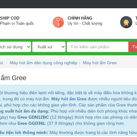
SHIP COD
CHÍNH HÃNG
Phạm vi Toàn quốc
Uy tín - Chất lượng
Tì
hủ
Máy hút ẩm dân dụng công nghiệp
Máy hút ẩm Gree
 ẩm Gree
t thương hiệu điện lạnh nổi tiếng, đặc biệt là về máy điều hòa không
, trong đó có máy hút ẩm.
Máy hút ẩm Gree
được nhiều người tiêu dù
i, phù hợp cho các không gian yên tĩnh. Các sản phẩm của Gree thườ
g suất hút ẩm đa dạng:
Phù hợp với nhiều diện tích phòng khác nha
/ngày) hay
Gree GDN12BC
(12 lít/ngày) thích hợp cho các phòng có diện
 hơn như
Gree GGD36L
(37.9 lít/ngày) cho không gian rộng hơn.
ều tiện ích thông minh:
Máy thường được trang bị các tính năng hữu