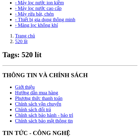
› Máy lọc nước ion kiềm
› Máy lọc nước cao cấp
› Máy rửa bát, chén
› Thiết bị gia dụng thông minh
› Màng lọc không khí
Trang chủ
520 lít
Tags: 520 lít
THÔNG TIN VÀ CHÍNH SÁCH
Giới thiệu
Hướng dẫn mua hàng
Phương thức thanh toán
Chính sách vận chuyển
Chính sách đổi trả
Chính sách bảo hành - bảo trì
Chính sách bảo mật thông tin
TIN TỨC - CÔNG NGHỆ