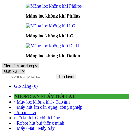
Màng lọc không khí Philips
Màng lọc không khí LG
Màng lọc không khí Daikin
Tìm kiếm
Giỏ hàng (
0
)
NHÓM SẢN PHẨM NỔI BẬT
› Máy lọc không khí - Tạo ẩm
› Máy hút ẩm dân dụng, công nghiệp
› Smart Tivi
› Tủ lạnh LG chính hãng
› Robot hút bụi thông minh
› Máy Giặt - Máy Sấy