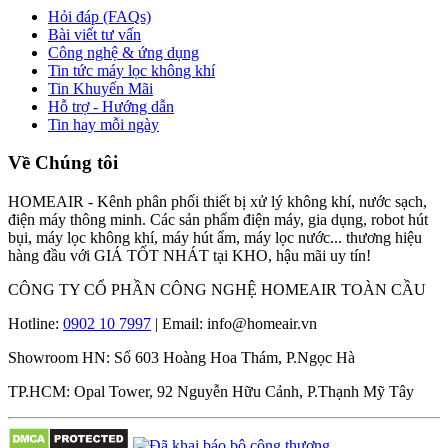
Hỏi đáp (FAQs)
Bài viết tư vấn
Công nghệ & ứng dụng
Tin tức máy lọc không khí
Tin Khuyến Mãi
Hỗ trợ - Hướng dẫn
Tin hay mỗi ngày
Về Chúng tôi
HOMEAIR - Kênh phân phối thiết bị xử lý không khí, nước sạch,
điện máy thông minh. Các sản phẩm điện máy, gia dụng, robot hút
bụi, máy lọc không khí, máy hút ẩm, máy lọc nước... thương hiệu
hàng đầu với GIÁ TỐT NHÁT tại KHO, hậu mãi uy tín!
CÔNG TY CỔ PHẦN CÔNG NGHỆ HOMEAIR TOÀN CẦU
Hotline:
0902 10 7997
| Email: info@homeair.vn
Showroom HN: Số 603 Hoàng Hoa Thám, P.Ngọc Hà
TP.HCM: Opal Tower, 92 Nguyễn Hữu Cảnh, P.Thạnh Mỹ Tây