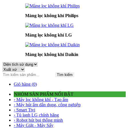
Màng lọc không khí Philips
Màng lọc không khí LG
Màng lọc không khí Daikin
Tìm kiếm
Giỏ hàng (
0
)
NHÓM SẢN PHẨM NỔI BẬT
› Máy lọc không khí - Tạo ẩm
› Máy hút ẩm dân dụng, công nghiệp
› Smart Tivi
› Tủ lạnh LG chính hãng
› Robot hút bụi thông minh
› Máy Giặt - Máy Sấy