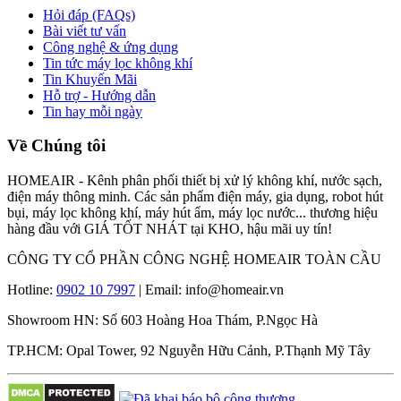
Hỏi đáp (FAQs)
Bài viết tư vấn
Công nghệ & ứng dụng
Tin tức máy lọc không khí
Tin Khuyến Mãi
Hỗ trợ - Hướng dẫn
Tin hay mỗi ngày
Về Chúng tôi
HOMEAIR - Kênh phân phối thiết bị xử lý không khí, nước sạch,
điện máy thông minh. Các sản phẩm điện máy, gia dụng, robot hút
bụi, máy lọc không khí, máy hút ẩm, máy lọc nước... thương hiệu
hàng đầu với GIÁ TỐT NHÁT tại KHO, hậu mãi uy tín!
CÔNG TY CỔ PHẦN CÔNG NGHỆ HOMEAIR TOÀN CẦU
Hotline:
0902 10 7997
| Email: info@homeair.vn
Showroom HN: Số 603 Hoàng Hoa Thám, P.Ngọc Hà
TP.HCM: Opal Tower, 92 Nguyễn Hữu Cảnh, P.Thạnh Mỹ Tây