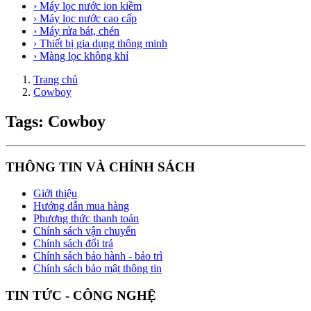
› Máy lọc nước ion kiềm
› Máy lọc nước cao cấp
› Máy rửa bát, chén
› Thiết bị gia dụng thông minh
› Màng lọc không khí
Trang chủ
Cowboy
Tags: Cowboy
THÔNG TIN VÀ CHÍNH SÁCH
Giới thiệu
Hướng dẫn mua hàng
Phương thức thanh toán
Chính sách vận chuyển
Chính sách đổi trả
Chính sách bảo hành - bảo trì
Chính sách bảo mật thông tin
TIN TỨC - CÔNG NGHỆ