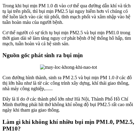
Trong khi bụi mịn PM 1.0 đi vào cơ thể qua đường dẫn khí và tích
tụ lại trên phổi, thì bụi mịn PM2.5 lại nguy hiểm hơn vì chúng có
thể luồn lách vào các túi phổi, tĩnh mạch phổi và xâm nhập vào hệ
tuần hoàn máu của người bệnh.
Cơ thể người có sự tích tụ bụi mịn PM2.5 và bụi mịn PM1.0 trong
thời gian dài sẽ làm tăng nguy cơ phát bệnh ở hệ thống hô hấp, tim
mạch, tuần hoàn và cả hệ sinh sản.
Nguồn gốc phát sinh ra bụi mịn
Con đường hình thành, sinh ra PM 2.5 và bụi mịn PM 1.0 ở các đô
thị lớn hầu như là từ các công trình xây dựng, khí thải giao thông,
nhà máy công nghiệp,......
Đây là lí do ở các thành phố lớn như Hà Nội, Thành Phố Hồ Chí
Minh thường phải hít thở không khí nồng độ bụi PM2.5 rất cao mỗi
ngày khi tham gia giao thông.
Làm gì khi không khí nhiều bụi mịn PM1.0, PM2.5,
PM10?