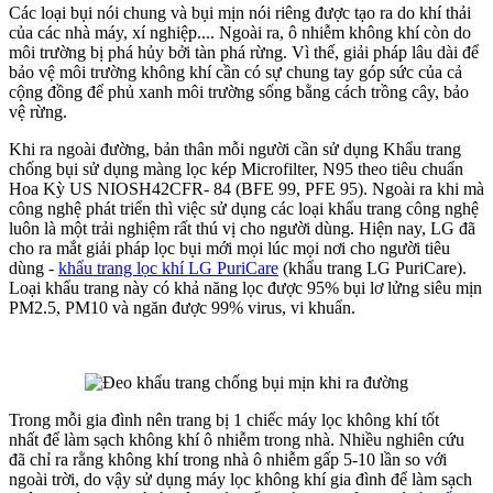
Các loại bụi nói chung và bụi mịn nói riêng được tạo ra do khí thải
của các nhà máy, xí nghiệp.... Ngoài ra, ô nhiễm không khí còn do
môi trường bị phá hủy bởi tàn phá rừng. Vì thế, giải pháp lâu dài để
bảo vệ môi trường không khí cần có sự chung tay góp sức của cả
cộng đồng để phủ xanh môi trường sống bằng cách trồng cây, bảo
vệ rừng.
Khi ra ngoài đường, bản thân mỗi người cần sử dụng Khẩu trang
chống bụi sử dụng màng lọc kép Microfilter, N95 theo tiêu chuẩn
Hoa Kỳ US NIOSH42CFR- 84 (BFE 99, PFE 95). Ngoài ra khi mà
công nghệ phát triển thì việc sử dụng các loại khẩu trang công nghệ
luôn là một trải nghiệm rất thú vị cho người dùng. Hiện nay, LG đã
cho ra mắt giải pháp lọc bụi mới mọi lúc mọi nơi cho người tiêu
dùng -
khẩu trang lọc khí LG PuriCare
(khẩu trang LG PuriCare).
Loại khẩu trang này có khả năng lọc được 95% bụi lơ lửng siêu mịn
PM2.5, PM10 và ngăn được 99% virus, vi khuẩn.
Trong mỗi gia đình nên trang bị 1 chiếc máy lọc không khí tốt
nhất để làm sạch không khí ô nhiễm trong nhà. Nhiều nghiên cứu
đã chỉ ra rằng không khí trong nhà ô nhiễm gấp 5-10 lần so với
ngoài trời, do vậy sử dụng máy lọc không khí gia đình để làm sạch