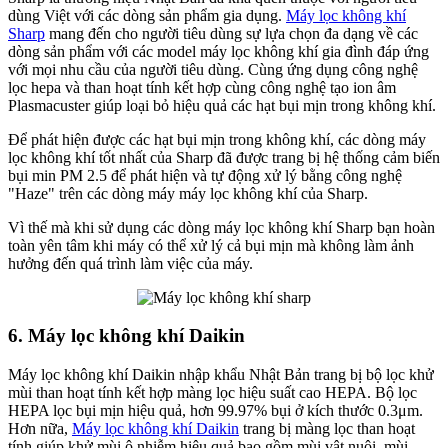
dùng Việt với các dòng sản phẩm gia dụng.
Máy lọc không khí
Sharp
mang đến cho người tiêu dùng sự lựa chọn đa dạng về các
dòng sản phẩm với các model máy lọc không khí gia đình đáp ứng
với mọi nhu cầu của người tiêu dùng. Cùng ứng dụng công nghệ
lọc hepa và than hoạt tính kết hợp cùng công nghệ tạo ion âm
Plasmacuster giúp loại bỏ hiệu quả các hạt bụi mịn trong không khí.
Để phát hiện được các hạt bụi mịn trong không khí, các dòng máy
lọc không khí tốt nhất của Sharp đã được trang bị hệ thống cảm biến
bụi min PM 2.5 để phát hiện và tự động xử lý bằng công nghệ
"Haze" trên các dòng máy máy lọc không khí của Sharp.
Vì thế mà khi sử dụng các dòng máy lọc không khí Sharp bạn hoàn
toàn yên tâm khi máy có thể xử lý cả bụi mịn mà không làm ảnh
hưởng đến quá trình làm việc của máy.
6. Máy lọc không khí Daikin
Máy lọc không khí Daikin nhập khẩu Nhật Bản trang bị bộ lọc khử
mùi than hoạt tính kết hợp màng lọc hiệu suất cao HEPA. Bộ lọc
HEPA lọc bụi mịn hiệu quả, hơn 99.97% bụi ở kích thước 0.3μm.
Hơn nữa,
Máy lọc không khí Daikin
trang bị màng lọc than hoạt
tính giúp khử mùi ô nhiễm hiệu quả bao gồm mùi vật nuôi, mùi