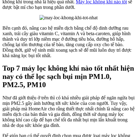
không khí trong nhà là hiệu quả nhất.
Máy lọc không khí nào tốt
sẽ
được bật mí cho bạn trong phần dưới.
Bên cạnh đó, nâng cao hệ miễn dịch bằng chế độ dinh dưỡng rau
xanh, trái cây giàu vitamin C, vitamin A và beta-caroten, giúp hình
thành và duy trì lớp niêm mạc ở đường tiêu hóa, đường hô hấp,
chống lại tổn thương của tế bào, tăng cung cấp oxy cho tế bào.
Đồng thời, giữ vệ sinh mũi xoang sạch sẽ để mũi luôn duy trì được
khả năng lọc bụi tốt nhất.
Top 7 máy lọc không khí nào tốt nhất hiện
nay có thể lọc sạch bụi mịn PM1.0,
PM2.5, PM10
Như đã giới thiệu ở trên thì có khá nhiều giải pháp để ngăn ngừa bụi
mịn PM2.5 gây ảnh hưởng tới sức khỏe của con người. Tuy vậy,
giải pháp mà HomeAir cho rằng thiết thực nhất chính là nâng cao hệ
miễn dịch của bản thân và gia đình, đồng thời sử dụng máy lọc
không khí cao cấp để hạn chế tối đa nhất bụi mịn lẩn khuất trong
nhà đe dọa sức khỏe gia đình.
Để giúp bạn có thể quyết định chọn mua được loại máy lọc không