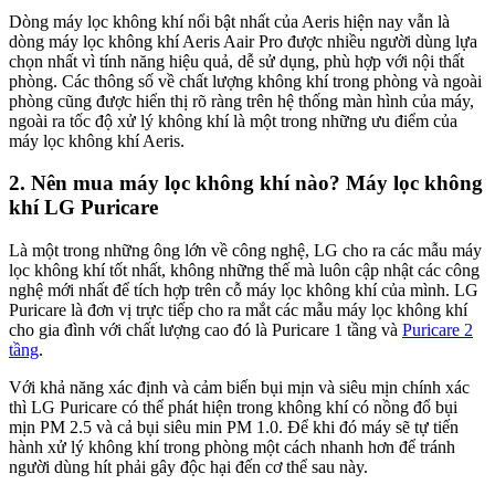
Dòng máy lọc không khí nổi bật nhất của Aeris hiện nay vẫn là
dòng máy lọc không khí Aeris Aair Pro được nhiều người dùng lựa
chọn nhất vì tính năng hiệu quả, dễ sử dụng, phù hợp với nội thất
phòng. Các thông số về chất lượng không khí trong phòng và ngoài
phòng cũng được hiển thị rõ ràng trên hệ thống màn hình của máy,
ngoài ra tốc độ xử lý không khí là một trong những ưu điểm của
máy lọc không khí Aeris.
2. Nên mua máy lọc không khí nào? Máy lọc không
khí LG Puricare
Là một trong những ông lớn về công nghệ, LG cho ra các mẫu máy
lọc không khí tốt nhất, không những thế mà luôn cập nhật các công
nghệ mới nhất để tích hợp trên cỗ máy lọc không khí của mình. LG
Puricare là đơn vị trực tiếp cho ra mắt các mẫu máy lọc không khí
cho gia đình với chất lượng cao đó là Puricare 1 tầng và
Puricare 2
tầng
.
Với khả năng xác định và cảm biến bụi mịn và siêu mịn chính xác
thì LG Puricare có thể phát hiện trong không khí có nồng đổ bụi
mịn PM 2.5 và cả bụi siêu min PM 1.0. Để khi đó máy sẽ tự tiến
hành xử lý không khí trong phòng một cách nhanh hơn để tránh
người dùng hít phải gây độc hại đến cơ thể sau này.