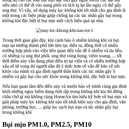
siêu nhỏ có thể đi vào nang phổi và tích tụ lại lâu ngày có thể gây
ung thư. Vì vậy, sử dụng máy lọc không khí tốt nhất cho gia đình là
một trong các biện pháp giúp chống lại các tác nhân gây hại trong
không khí đặc biệt là bụi mịn một cách hiệu quả tại nhà.
Trong thời gian gần đây, khi cảnh báo ô nhiễm không khí và bụi
mịn tại những thành phố lớn liên tục diễn ra, đồng thời có nhiều
trường hợp phải vào viện liên quan đến vấn đề ô nhiễm và da liễu,
có những ca ung thư phổi, ung thư vòng họng, viêm xoang, ... tới
thời điểm này vẫn đang phải điều trị tại viện và có nhiều trường hợp
xấu số tử vong thì người dân đã ý thức hơn về vấn đề bảo vệ sức
khỏe của mình và gia đình người thân khỏi các tác nhân gây ô
nhiễm và gây hại cho sức khỏe trong không khí, đặc biệt là bụi mịn.
Nếu bạn quan tâm đến điều này và muốn bảo vệ mình cùng gia đình
khỏi những nguy hiểm đang rình rập trong không khí kia thì đừng
chần chờ gì mà không cùng HomeAir tìm hiểu kỹ hơn về bụi mịn và
giải pháp máy lọc không khí nào tốt nhất hiện nay cho gia đình, văn
phòng, trường học, ... giúp lọc sạch bụi mịn và tác nhân gây hại
trong không khí.
Bụi mịn PM1.0, PM2.5, PM10