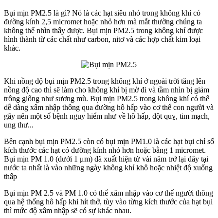
Bụi mịn PM2.5 là gì? Nó là các hạt siêu nhỏ trong không khí có
đường kính 2,5 micromet hoặc nhỏ hơn mà mắt thường chúng ta
không thể nhìn thấy được. Bụi mịn PM2.5 trong không khí được
hình thành từ các chất như carbon, nitơ và các hợp chất kim loại
khác.
Khi nồng độ bụi mịn PM2.5 trong không khí ở ngoài trời tăng lên
nồng độ cao thì sẽ làm cho không khí bị mờ đi và tầm nhìn bị giảm
trông giống như sương mù. Bụi mịn PM2.5 trong không khí có thể
dễ dàng xâm nhập thông qua đường hô hấp vào cơ thể con người và
gây nên một số bệnh nguy hiểm như về hô hấp, đột quỵ, tim mạch,
ung thư...
Bên cạnh bụi mịn PM2.5 còn có bụi mịn PM1.0 là các hạt bụi chỉ số
kích thước các hạt có đường kính nhỏ hơn hoặc bằng 1 micromet.
Bụi mịn PM 1.0 (dưới 1 μm) đã xuất hiện từ vài năm trở lại đây tại
nước ta nhất là vào những ngày không khí khô hoặc nhiệt độ xuống
thấp
Bụi mịn PM 2.5 và PM 1.0 có thể xâm nhập vào cơ thể người thông
qua hệ thống hô hấp khi hít thở, tùy vào từng kích thước của hạt bụi
thì mức độ xâm nhập sẽ có sự khác nhau.