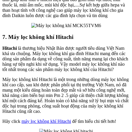
thuốc lá, mùi ẩm mốc, mùi khí độc hại,....Sự kết hợp giữa hepa và
than hoạt tính với công nghệ cao giúp máy lọc không khí cho gia
đình Daikin luôn được các gia đình lựa chọn và tin dùng
7. Máy lọc không khí Hitachi
Hitachi
là thương hiệu Nhật Bản được người tiêu dùng Việt Nam
khá ưa chuộng. Máy lọc không khí gia đình Hitachi mang đến các
dòng sản phẩm đa dạng về công suất, tính năng mang lại cho khách
hàng sự tiện nghi khi sử dụng. Vậy model máy lọc không khí nào
tốt nhất trong các sản phẩm máy lọc không khí của Hitachi?
Máy lọc không khí Hitachi là một trong những dòng máy lọc không
khí cao cấp, sau khi được phân phối tại thị trường Việt Nam, nó đã
mang một kiểu dáng hoàn toàn đẹp mắt và sở hữu công nghệ mới,
khả năng cảm biến bụi min Pm 2 .5 giúp cải thiện chất lượng không
khí một cách đáng kể. Hoàn toàn có khả năng xử lý bụi mịn và chất
độc hại trong phòng, công suất hoạt động của máy lọc không khí
Hitachi cũng rất cao.
Hãy click
máy lọc không khí Hitachi
để tìm hiểu chi tiết hơn!