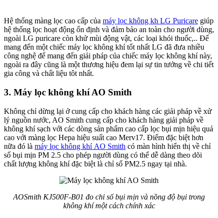
Hệ thống màng lọc cao cấp của
máy lọc không kh LG Puricare
giúp
hệ thống lọc hoạt động ổn định và đảm bảo an toàn cho người dùng,
ngoài LG puricare còn khử mùi động vật, các loại khói thuốc,.. Để
mang đến một chiếc máy lọc không khí tốt nhất LG đã đưa nhiều
công nghệ để mang đến giải pháp của chiếc máy lọc không khí này,
ngoài ra đây cũng là một thương hiệu đem lại sự tin tưởng về chi tiết
gia công và chất liệu tôt nhất.
3. Máy lọc không khí AO Smith
Không chỉ dừng lại ở cung cấp cho khách hàng các giải pháp về xử
lý nguồn nước, AO Smith cung cấp cho khách hàng giải pháp về
không khí sạch với các dòng sản phẩm cao cấp lọc bụi mịn hiệu quả
cao với màng lọc Hepa hiệu suất cao Merv17. Điểm đặc biệt hơn
nữa đó là
máy lọc không khí AO Smith
có màn hình hiển thị về chỉ
số bụi mịn PM 2.5 cho phép người dùng có thể dễ dàng theo dõi
chất lượng không khí đặc biệt là chỉ số PM2.5 ngay tại nhà.
AOSmith KJ500F-B01 đo chỉ số bụi mịn và nồng độ bụi trong
không khí một cách chính xác