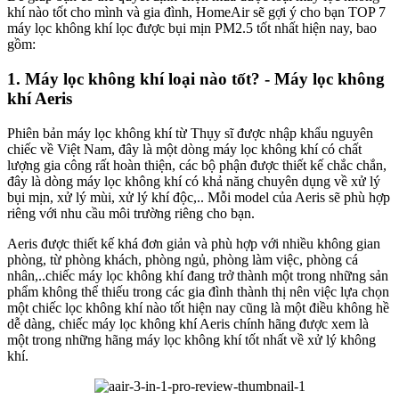
khí nào tốt cho mình và gia đình, HomeAir sẽ gợi ý cho bạn TOP 7
máy lọc không khí lọc được bụi mịn PM2.5 tốt nhất hiện nay, bao
gồm:
1. Máy lọc không khí loại nào tốt? - Máy lọc không
khí Aeris
Phiên bản máy lọc không khí từ Thụy sĩ được nhập khẩu nguyên
chiếc về Việt Nam, đây là một dòng máy lọc không khí có chất
lượng gia công rất hoàn thiện, các bộ phận được thiết kế chắc chắn,
đây là dòng máy lọc không khí có khả năng chuyên dụng về xử lý
bụi mịn, xử lý mùi, xử lý khí độc,.. Mỗi model của Aeris sẽ phù hợp
riêng với nhu cầu môi trường riêng cho bạn.
Aeris được thiết kế khá đơn giản và phù hợp với nhiều không gian
phòng, từ phòng khách, phòng ngủ, phòng làm việc, phòng cá
nhân,..chiếc máy lọc không khí đang trở thành một trong những sản
phẩm không thể thiếu trong các gia đình thành thị nên việc lựa chọn
một chiếc lọc không khí nào tốt hiện nay cũng là một điều không hề
dễ dàng, chiếc máy lọc không khí Aeris chính hãng được xem là
một trong những hãng máy lọc không khí tốt nhất về xử lý không
khí.