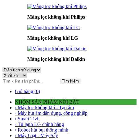
Màng lọc không khí Philips
Màng lọc không khí LG
Màng lọc không khí Daikin
Tìm kiếm
Giỏ hàng (
0
)
NHÓM SẢN PHẨM NỔI BẬT
› Máy lọc không khí - Tạo ẩm
› Máy hút ẩm dân dụng, công nghiệp
› Smart Tivi
› Tủ lạnh LG chính hãng
› Robot hút bụi thông minh
› Máy Giặt - Máy Sấy