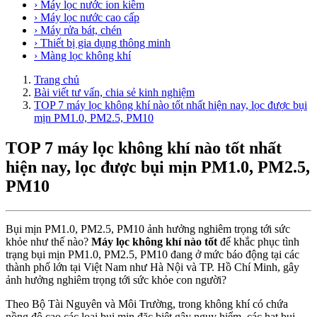
› Máy lọc nước ion kiềm
› Máy lọc nước cao cấp
› Máy rửa bát, chén
› Thiết bị gia dụng thông minh
› Màng lọc không khí
Trang chủ
Bài viết tư vấn, chia sẻ kinh nghiệm
TOP 7 máy lọc không khí nào tốt nhất hiện nay, lọc được bụi
mịn PM1.0, PM2.5, PM10
TOP 7 máy lọc không khí nào tốt nhất
hiện nay, lọc được bụi mịn PM1.0, PM2.5,
PM10
Bụi mịn PM1.0, PM2.5, PM10 ảnh hưởng nghiêm trọng tới sức
khỏe như thế nào?
Máy lọc không khí nào tốt
để khắc phục tình
trạng bụi mịn PM1.0, PM2.5, PM10 đang ở mức báo động tại các
thành phố lớn tại Việt Nam như Hà Nội và TP. Hồ Chí Minh, gây
ảnh hưởng nghiêm trọng tới sức khỏe con người?
Theo Bộ Tài Nguyên và Môi Trường, trong không khí có chứa
nồng độ cao các loại bụi mịn đặc biệt gây nguy hiểm, các hạt bụi