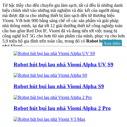
Từ bậc thầy cho đến chuyên gia làm sạch, tất cả đều là những danh
hiệu chính nhờ vào những trải nghiệm và đúc kết của người dùng
mà được đặt ra cho những thiết bị làm sạch đến từ thương hiệu
Viomi. Với hơn 900 bằng sáng chế về các sản phẩm và giải pháp
nhà thông minh, lại đạt tới 12 giải thưởng thiết kế công nghiệp toàn
cầu bao gồm Red Dot IF, Viomi đã và đang tiến tới việc trang bị
công nghệ IoT 5G cho hơn 60 sản phẩm của mình, phục vụ cho hơn
5,9 triệu hộ gia đình trên toàn cầu, trong đó có
Robot hút bụi lau
Xem thêm
nhà Viomi
.
Robot hút bụi lau nhà Viomi Alpha UV S9
“Mang tới màu sắc của tương lai”
Là một thương hiệu con thuộc hệ xinh thái của ông trùm Xiaomi,
Viomi đã và đang từng ngày phát triển nền tảng IoT @ Home độc ​​
Robot hút bụi lau nhà Viomi Alpha S9
đáo, mang tới những màu sắc mới của tương lai với một loạt các sản
phẩm nhà thông minh hỗ trợ IoT sáng tạo, cùng với một bộ sản
phẩm tiêu dùng bổ sung và các doanh nghiệp đem tới giá trị gia
tăng.
Robot hút bụi lau nhà Viomi Alpha 2 Pro
Viomi cho phép tương tác một cách thông minh giữa sản phẩm với
con người để làm cho cuộc sống hàng ngày trở nên thuận tiện, hiệu
quả và thú vị hơn. Cụ thể ở đây, HomeAir sẽ đưa người dùng khám