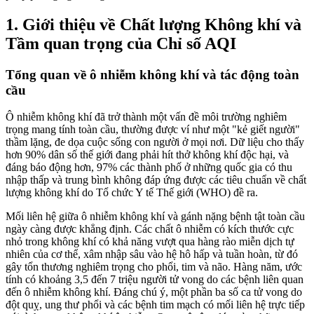
1. Giới thiệu về Chất lượng Không khí và
Tầm quan trọng của Chỉ số AQI
Tổng quan về ô nhiễm không khí và tác động toàn
cầu
Ô nhiễm không khí đã trở thành một vấn đề môi trường nghiêm
trọng mang tính toàn cầu, thường được ví như một "kẻ giết người"
thầm lặng, đe dọa cuộc sống con người ở mọi nơi. Dữ liệu cho thấy
hơn 90% dân số thế giới đang phải hít thở không khí độc hại, và
đáng báo động hơn, 97% các thành phố ở những quốc gia có thu
nhập thấp và trung bình không đáp ứng được các tiêu chuẩn về chất
lượng không khí do Tổ chức Y tế Thế giới (WHO) đề ra.
Mối liên hệ giữa ô nhiễm không khí và gánh nặng bệnh tật toàn cầu
ngày càng được khẳng định. Các chất ô nhiễm có kích thước cực
nhỏ trong không khí có khả năng vượt qua hàng rào miễn dịch tự
nhiên của cơ thể, xâm nhập sâu vào hệ hô hấp và tuần hoàn, từ đó
gây tổn thương nghiêm trọng cho phổi, tim và não. Hàng năm, ước
tính có khoảng 3,5 đến 7 triệu người tử vong do các bệnh liên quan
đến ô nhiễm không khí. Đáng chú ý, một phần ba số ca tử vong do
đột quỵ, ung thư phổi và các bệnh tim mạch có mối liên hệ trực tiếp