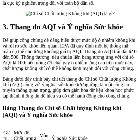
là cực kỳ nghiêm trọng đối với toàn bộ dân số.
3. Thang đo AQI và Ý nghĩa Sức khỏe
Để giúp công chúng dễ dàng hiểu được mức độ ô nhiễm không khí
và rủi ro sức khỏe liên quan, EPA đã quy định một hệ thống mã
màu cụ thể cho từng khoảng giá trị AQI. Thang đo AQI trải dài từ 0
đến 500. Thông thường, tiêu chuẩn liên bang tương ứng với chỉ số
AQI là 100; nếu nồng độ chất gây ô nhiễm tăng cao trên mức này,
chất lượng không khí có thể không lành mạnh đối với công chúng.
Bảng dưới đây trình bày chi tiết thang đo Chỉ số Chất lượng Không
khí (AQI) cùng với ý nghĩa sức khỏe tương ứng, là một công cụ
truyền thông quan trọng, giúp đơn giản hóa dữ liệu khoa học phức
tạp thành thông tin dễ hiểu và có thể hành động cho công chúng.
Bảng Thang đo Chỉ số Chất lượng Không khí
(AQI) và Ý nghĩa Sức khỏe
Giá
Mức độ
Màu
trị
Chất lượng
Ý nghĩa Sức khỏe