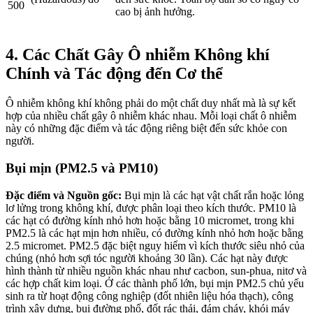
500
cao bị ảnh hưởng.
4. Các Chất Gây Ô nhiễm Không khí
Chính và Tác động đến Cơ thể
Ô nhiễm không khí không phải do một chất duy nhất mà là sự kết
hợp của nhiều chất gây ô nhiễm khác nhau. Mỗi loại chất ô nhiễm
này có những đặc điểm và tác động riêng biệt đến sức khỏe con
người.
Bụi mịn (PM2.5 và PM10)
Đặc điểm và Nguồn gốc:
Bụi mịn là các hạt vật chất rắn hoặc lỏng
lơ lửng trong không khí, được phân loại theo kích thước. PM10 là
các hạt có đường kính nhỏ hơn hoặc bằng 10 micromet, trong khi
PM2.5 là các hạt mịn hơn nhiều, có đường kính nhỏ hơn hoặc bằng
2.5 micromet. PM2.5 đặc biệt nguy hiểm vì kích thước siêu nhỏ của
chúng (nhỏ hơn sợi tóc người khoảng 30 lần). Các hạt này được
hình thành từ nhiều nguồn khác nhau như cacbon, sun-phua, nitơ và
các hợp chất kim loại. Ở các thành phố lớn, bụi mịn PM2.5 chủ yếu
sinh ra từ hoạt động công nghiệp (đốt nhiên liệu hóa thạch), công
trình xây dựng, bụi đường phố, đốt rác thải, đám cháy, khói máy