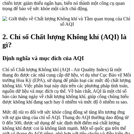
chiến lược giảm thiểu ngắn hạn, biến nó thành một công cụ quan
trọng để bảo vệ sức khỏe một cách chủ động.
2. Chỉ số Chất lượng Không khí (AQI) là
gì?
Định nghĩa và mục đích của AQI
Chỉ số Chất lượng Không khí (AQI - Air Quality Index) là một
thang đo được các nhà cung cấp dữ liệu, ví dụ như Cục Bảo vệ Môi
trường Hoa Kỳ (EPA), sử dụng để phân loại các mức độ chất lượng
không khí. Việc phân loại này dựa trên các phương pháp tính toán,
nguồn dữ liệu và mục đích cụ thể. Về bản chất, AQI là một chỉ số
báo cáo hàng ngày về chất lượng không khí, giúp công chúng hiểu
được không khí đang sạch hay ô nhiễm và mức độ ô nhiễm ra sao.
Mức độ rủi ro đối với sức khỏe cộng đồng sẽ tăng lên tương ứng
với sự gia tăng của chỉ số AQI. Thang đo AQI thường dao động từ
0 đến 500, được sử dụng để xác định thời điểm mà chất lượng
không khí được coi là không lành mạnh. Một số quốc gia trên thế
giới có thang đo AQI riêng, phù hợp với tiêu chuẩn và điều kiện địa