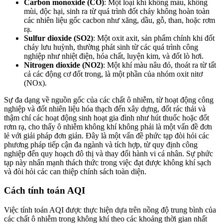
Carbon monoxide (CO)
: Một loại khí không màu, không
mùi, độc hại, sinh ra từ quá trình đốt cháy không hoàn toàn
các nhiên liệu gốc cacbon như xăng, dầu, gỗ, than, hoặc rơm
rạ.
Sulfur dioxide (SO2)
: Một oxit axit, sản phẩm chính khi đốt
cháy lưu huỳnh, thường phát sinh từ các quá trình công
nghiệp như nhiệt điện, hóa chất, luyện kim, và đốt lò hơi.
Nitrogen dioxide (NO2)
: Một khí màu nâu đỏ, thoát ra từ tất
cả các động cơ đốt trong, là một phần của nhóm oxit nitơ
(NOx).
Sự đa dạng về nguồn gốc của các chất ô nhiễm, từ hoạt động công
nghiệp và đốt nhiên liệu hóa thạch đến xây dựng, đốt rác thải và
thậm chí các hoạt động sinh hoạt gia đình như hút thuốc hoặc đốt
rơm rạ, cho thấy ô nhiễm không khí không phải là một vấn đề đơn
lẻ với giải pháp đơn giản. Đây là một vấn đề phức tạp đòi hỏi các
phương pháp tiếp cận đa ngành và tích hợp, từ quy định công
nghiệp đến quy hoạch đô thị và thay đổi hành vi cá nhân. Sự phức
tạp này nhấn mạnh thách thức trong việc đạt được không khí sạch
và đòi hỏi các can thiệp chính sách toàn diện.
Cách tính toán AQI
Việc tính toán AQI được thực hiện dựa trên nồng độ trung bình của
các chất ô nhiễm trong không khí theo các khoảng thời gian nhất