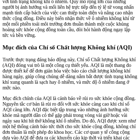
với tình trạng không khí ô nhiễm. Quy mô rộng lớn của những
người bị ảnh hưởng và mối liên hệ trực tiếp đến tỷ lệ tử vong nhấn
mạnh tính cấp bách của việc can thiệp toàn diện và nâng cao nhận
thức cộng đồng. Điều này biến nhận thức về ô nhiễm không khí từ
một mối phiền toái môi trường đơn thuần thành một cuộc khủng
hoảng sức khỏe cộng đồng toàn cầu, đòi hỏi hành động ngay lập
tức và bền vững.
Mục đích của Chỉ số Chất lượng Không khí (AQI)
Trước thực trạng đáng báo động này, Chỉ số Chất lượng Không khí
(AQI) đóng vai trò là một công cụ thiết yếu. AQI là một thang đo
được thiết kế để đơn giản hóa việc báo cáo chất lượng không khí
hàng ngày, giúp công chúng dễ dàng nắm bắt được tình trạng không
khí xung quanh là sạch hay ô nhiễm, và mức độ ô nhiễm đang ở
mức nào.
Mục đích chính của AQI là cảnh báo về rủi ro sức khỏe cộng đồng.
Nguyên tắc cơ bản là rủi ro đối với sức khỏe càng cao khi chỉ số
AQI càng lớn. AQI đặc biệt tập trung vào những ảnh hưởng sức
khỏe mà người dân có thể gặp phải trong vòng vài giờ hoặc vài
ngày sau khi hít thở không khí ô nhiễm. Do đó, AQI được xem như
một hệ thống cảnh báo tức thời cho sức khỏe cộng đồng, không chỉ
đơn thuần là một phép đo khoa học. Các cơ quan y tế công cộng
dựa vào AQI để đưa ra các khuyến cáo kịp thời và triển khai các