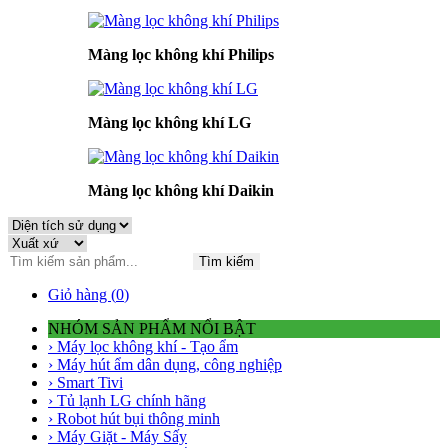
Màng lọc không khí Philips
Màng lọc không khí LG
Màng lọc không khí Daikin
Tìm kiếm
Giỏ hàng (
0
)
NHÓM SẢN PHẨM NỔI BẬT
› Máy lọc không khí - Tạo ẩm
› Máy hút ẩm dân dụng, công nghiệp
› Smart Tivi
› Tủ lạnh LG chính hãng
› Robot hút bụi thông minh
› Máy Giặt - Máy Sấy