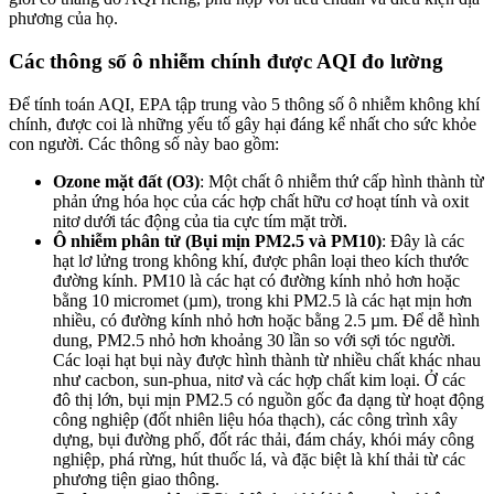
phương của họ.
Các thông số ô nhiễm chính được AQI đo lường
Để tính toán AQI, EPA tập trung vào 5 thông số ô nhiễm không khí
chính, được coi là những yếu tố gây hại đáng kể nhất cho sức khỏe
con người. Các thông số này bao gồm:
Ozone mặt đất (O3)
: Một chất ô nhiễm thứ cấp hình thành từ
phản ứng hóa học của các hợp chất hữu cơ hoạt tính và oxit
nitơ dưới tác động của tia cực tím mặt trời.
Ô nhiễm phân tử (Bụi mịn PM2.5 và PM10)
: Đây là các
hạt lơ lửng trong không khí, được phân loại theo kích thước
đường kính. PM10 là các hạt có đường kính nhỏ hơn hoặc
bằng 10 micromet (µm), trong khi PM2.5 là các hạt mịn hơn
nhiều, có đường kính nhỏ hơn hoặc bằng 2.5 µm. Để dễ hình
dung, PM2.5 nhỏ hơn khoảng 30 lần so với sợi tóc người.
Các loại hạt bụi này được hình thành từ nhiều chất khác nhau
như cacbon, sun-phua, nitơ và các hợp chất kim loại. Ở các
đô thị lớn, bụi mịn PM2.5 có nguồn gốc đa dạng từ hoạt động
công nghiệp (đốt nhiên liệu hóa thạch), các công trình xây
dựng, bụi đường phố, đốt rác thải, đám cháy, khói máy công
nghiệp, phá rừng, hút thuốc lá, và đặc biệt là khí thải từ các
phương tiện giao thông.