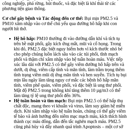
công nghiệp, phá rừng, hút thuốc, và đặc biệt là khí thải từ các
phương tiện giao thông.
Cơ chế gây bệnh và Tác động đến cơ thể:
Bụi mịn PM2.5 và
PM10 xâm nhập vào cơ thể chủ yếu qua đường hô hấp khi con
người hít thở.
Hệ hô hấp:
PM10 thường đi vào đường dẫn khí và tích tụ
trên bề mặt phổi, gây kích ứng mắt, mũi và cổ họng. Trong
khi đó, PM2.5 đặc biệt nguy hiểm hơn vì kích thước nhỏ bé
cho phép chúng luồn lách sâu vào các túi phổi, tĩnh mạch
phổi và thậm chí xâm nhập vào hệ tuần hoàn máu. Việc tiếp
xúc lâu dài với PM2.5 có thể gây viêm đường hô hấp trên và
dưới, dị ứng, viêm cấp tính và mãn tính, làm trầm trọng thêm
tình trạng viêm mũi dị ứng mãn tính và hen suyễn. Tích tụ bụi
mịn lâu ngày làm tăng nguy cơ mắc các bệnh hô hấp mãn
tính, viêm phế quản, viêm phổi, và đặc biệt là ung thư phổi.
Mật độ PM2.5 trong không khí tăng thêm 10 µg/m3 có thể
làm tăng tỷ lệ ung thư phổi đến 36%.
Hệ tuần hoàn và tim mạch:
Bụi mịn PM2.5 có thể hấp thụ
chất độc, mang theo vi khuẩn và virus, làm suy giảm hệ miễn
dịch. Khi xâm nhập vào hệ tuần hoàn, chúng có thể gây viêm
tế bào và ảnh hưởng đến niêm mạc mạch máu, kích thích hình
thành cục máu đông, dẫn đến tắc nghẽn mạch máu. PM2.5
cũng phá hủy và đẩy nhanh quá trình Apoptosis – một cơ sở