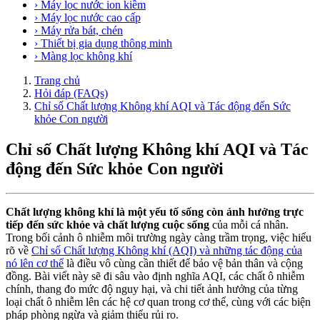
› Máy lọc nước ion kiềm
› Máy lọc nước cao cấp
› Máy rửa bát, chén
› Thiết bị gia dụng thông minh
› Màng lọc không khí
Trang chủ
Hỏi đáp (FAQs)
Chỉ số Chất lượng Không khí AQI và Tác động đến Sức
khỏe Con người
Chỉ số Chất lượng Không khí AQI và Tác
động đến Sức khỏe Con người
Chất lượng không khí là một yếu tố sống còn ảnh hưởng trực
tiếp đến sức khỏe và chất lượng cuộc sống
của mỗi cá nhân.
Trong bối cảnh ô nhiễm môi trường ngày càng trầm trọng, việc hiểu
rõ về
Chỉ số Chất lượng Không khí (AQI) và những tác động của
nó lên cơ thể
là điều vô cùng cần thiết để bảo vệ bản thân và cộng
đồng. Bài viết này sẽ đi sâu vào định nghĩa AQI, các chất ô nhiễm
chính, thang đo mức độ nguy hại, và chi tiết ảnh hưởng của từng
loại chất ô nhiễm lên các hệ cơ quan trong cơ thể, cùng với các biện
pháp phòng ngừa và giảm thiểu rủi ro.