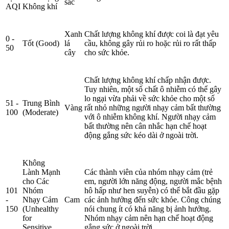
sắc
AQI
Không khí
Xanh
Chất lượng không khí được coi là đạt yêu
0 -
Tốt (Good)
lá
cầu, không gây rủi ro hoặc rủi ro rất thấp
50
cây
cho sức khỏe.
Chất lượng không khí chấp nhận được.
Tuy nhiên, một số chất ô nhiễm có thể gây
lo ngại vừa phải về sức khỏe cho một số
51 -
Trung Bình
Vàng
rất nhỏ những người nhạy cảm bất thường
100
(Moderate)
với ô nhiễm không khí. Người nhạy cảm
bất thường nên cân nhắc hạn chế hoạt
động gắng sức kéo dài ở ngoài trời.
Không
Lành Mạnh
Các thành viên của nhóm nhạy cảm (trẻ
cho Các
em, người lớn năng động, người mắc bệnh
101
Nhóm
hô hấp như hen suyễn) có thể bắt đầu gặp
-
Nhạy Cảm
Cam
các ảnh hưởng đến sức khỏe. Công chúng
150
(Unhealthy
nói chung ít có khả năng bị ảnh hưởng.
for
Nhóm nhạy cảm nên hạn chế hoạt động
Sensitive
gắng sức ở ngoài trời.