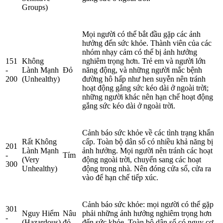
Groups)
Mọi người có thể bắt đầu gặp các ảnh
hưởng đến sức khỏe. Thành viên của các
nhóm nhạy cảm có thể bị ảnh hưởng
151
Không
nghiêm trọng hơn. Trẻ em và người lớn
-
Lành Mạnh
Đỏ
năng động, và những người mắc bệnh
200
(Unhealthy)
đường hô hấp như hen suyễn nên tránh
hoạt động gắng sức kéo dài ở ngoài trời;
những người khác nên hạn chế hoạt động
gắng sức kéo dài ở ngoài trời.
Cảnh báo sức khỏe về các tình trạng khẩn
Rất Không
cấp. Toàn bộ dân số có nhiều khả năng bị
201
Lành Mạnh
ảnh hưởng. Mọi người nên tránh các hoạt
-
Tím
(Very
động ngoài trời, chuyển sang các hoạt
300
Unhealthy)
động trong nhà. Nên đóng cửa sổ, cửa ra
vào để hạn chế tiếp xúc.
Cảnh báo sức khỏe: mọi người có thể gặp
301
Nguy Hiểm
Nâu
phải những ảnh hưởng nghiêm trọng hơn
-
(Hazardous)
đỏ
đến sức khỏe. Toàn bộ dân số có nguy cơ