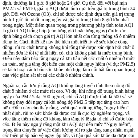
định, thường là 1 giờ, 8 giờ hoặc 24 giờ. Cụ thể, đối với bụi mịn
PM2.5 và PM10, giá trị AQI được tính dựa trên giá trị trung bình 24
giờ. Đối với Ozone (O3), chỉ số được xác định dựa trên giá trị trung
bình 1 giờ lớn nhất trong ngày và giá trị trung bình 8 giờ lớn nhất
trong ngày. Một điểm quan trọng trong phương pháp tính toán AQI
là giá trị AQI tổng hợp (cho từng giờ hoặc từng ngày) được xác
định bằng cách chọn giá trị AQI lớn nhất của từng thông số ô nhiễm
riêng lẻ. Cách thiết kế này thể hiện một triết lý về sức khỏe cộng
đồng: rủi ro chất lượng không khí tổng thể được xác định bởi chất ô
nhiễm đơn lẻ tồi tệ nhất hiện có, chứ không phải là mức trung bình.
Điều này đảm bảo rằng ngay cả khi hầu hết các chất ô nhiễm ở mức
an toàn, sự gia tăng đột biến của một chất nguy hiểm (ví dụ: PM2.5)
sẽ kích hoạt cảnh báo sức khỏe phù hợp, làm nổi bật tầm quan trọng
của việc giám sát tất cả các chất ô nhiễm chính.
Ngoài ra, cần lưu ý rằng AQI không tăng tuyến tính theo nồng độ
chất ô nhiễm ở các mức rất cao. Ví dụ, khi nồng độ trung bình hàng
ngày của PM2.5 đạt 500 μg/m3, chỉ số AQI được tính là 500 và sẽ
không thay đổi ngay cả khi nồng độ PM2.5 tiếp tục tăng cao hơn
nữa. Điều này cho thấy rằng, vượt quá một ngưỡng "nguy hiểm"
nhất định, rủi ro sức khỏe đã được coi là cực kỳ nghiêm trọng, và
việc tăng thêm nồng độ không làm tăng tỷ lệ giá trị chỉ số được báo
cáo. Điều này ngụ ý rằng một khi AQI đạt đến mức "Nguy hiểm",
trọng tâm chuyển từ việc định lượng rủi ro gia tăng sang nhấn mạnh
các biện pháp bảo vệ ngay lập tức, vì hậu quả sức khỏe đã được coi