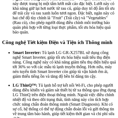
này được trang bị một tấm lưới mắt cáo đặc biệt. Lưới này có
khả năng giữ lại hơi nước từ rau củ, giúp duy trì độ ẩm tối ưu
để trái cây và rau xanh luôn tươi ngon. Đặc biệt, ngăn này có
hai chế độ tùy chỉnh là "Fruit" (Trái cây) và "Vegetables"
(Rau củ), cho phép người dùng điều chỉnh môi trường bảo
quản phù hợp với từng loại thực phẩm, tối ưu hóa hiệu quả
bảo quản.
Công nghệ Tiết kiệm Điện và Tiện ích Thông minh
Smart Inverter:
Tủ lạnh LG GR-X257BL sử dụng công
nghệ Smart Inverter, giúp tối ưu hóa hiệu suất tiêu thụ điện
năng. Công nghệ này có khả năng giảm tiêu thụ điện hiệu quả
tới 36% so với các mẫu tủ lạnh truyền thống. Hơn nữa, máy
nén tuyến tính Smart Inverter còn giúp tủ vận hành êm ái,
giảm thiểu tiếng ồn và tăng độ bền bỉ đáng tin cậy.
LG ThinQ™:
Tủ lạnh hỗ trợ kết nối Wi-Fi, cho phép người
dùng điều khiển và giám sát thiết bị từ xa thông qua ứng dụng
LG ThinQ trên điện thoại thông minh. Ngoài việc điều chỉnh
nhiệt độ và theo dõi trạng thái, tính năng này còn tích hợp
chức năng chẩn đoán thông minh (Smart Diagnosis). Khi có
sự cố, hệ thống có thể tự động chẩn đoán lỗi và gửi thông tin
về trung tâm bảo hành, giúp tiết kiệm thời gian và chi phí sửa