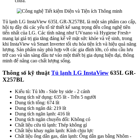
chữa.
Tủ lạnh LG InstaView 635L GR-X257BL là một sản phẩm cao cấp,
hội tụ đầy đủ các yếu tố từ thiết kế sang trọng đến công nghệ tiên
tiến nhất của LG. Các tính năng như UVnano và Hygiene Fresh+
mang lại giá trị gia tăng đáng kể về mặt sức khỏe và vệ sinh, trong
khi InstaView và Smart Inverter tối ưu hóa tiện ích và hiệu quả năng
lượng. Sản phẩm này phù hợp với các gia đình lớn, có nhu cầu lưu
trữ cao và sẵn sàng đầu tư vào một thiết bị gia dụng hiện đại, thông
minh để nâng cao chất lượng sống.
Thông số kỹ thuật
Tủ lạnh LG InstaView
635L GR-
X257BL
Kiểu tủ: Tủ lớn - Side by side - 2 cánh
Dung tích sử dụng: 635 lít - Trên 5 người
Dung tích tổng: 674 lít
Dung tích ngăn đá: 219 lít
Dung tích ngăn lạnh: 416 lít
Dung tích ngăn chuyển đổi: Không có
Chất liệu cửa tủ lạnh: Thép không gỉ
Chất liệu khay ngăn lạnh: Kính chịu lực
Chất liệu ống dẫn gas, dàn lạnh: Ống dẫn gas bằng Nhôm -