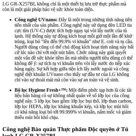
LG GR-X257BL không chỉ là một thiết bị lưu trữ thực phẩm mà
còn là một giải pháp bảo vệ sức khỏe toàn diện.
Công nghệ UVnano:
Đây là một trong những tính năng tiên
tiến nhất của sản phẩm. Công nghệ này sử dụng đèn LED tia
cực tím (UV-C) được tích hợp ngay tại vòi lấy nước của tủ
lạnh. Hệ thống này tự động kích hoạt mỗi giờ một lần để khử
trùng, loại bỏ "lên đến 99.9% vi khuẩn" như E. coli và tụ cầu.
Người dùng cũng có thể chủ động kích hoạt tính năng này bất
cứ lúc nào chỉ với một nút bấm. Chức năng này giải quyết
một vấn đề sức khỏe tiềm ẩn mà nhiều người tiêu dùng có thể
không để ý: sự tích tụ vi khuẩn trên vòi lấy nước do tiếp xúc
hàng ngày. Sự kết hợp giữa tiện ích lấy nước ngoài và công
nghệ diệt khuẩn UVnano cho thấy sự đầu tư của LG không
chỉ vào sự thoải mái mà còn vào sự an toàn và vệ sinh.
Bộ lọc Hygiene Fresh+™:
Một điểm phức tạp hơn là các tài
liệu bán hàng có sự không nhất quán về số lớp lọc của công
nghệ này. 5 lớp lọc bao gồm: lớp lọc bụi thô, lớp than carbon,
lớp lọc HEPA, lớp lọc kháng khuẩn kép, và lớp lọc mùi hôi
có khả năng loại bỏ tới 99.999% vi khuẩn, nấm mốc và giảm
thiểu mùi hôi khó chịu.
Công nghệ Bảo quản Thực phẩm Độc quyền ở Tủ
lạnh LG GR-X257BL