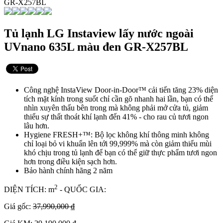
Tủ lạnh LG Instaview lấy nước ngoài
UVnano 635L màu đen GR-X257BL
Công nghệ InstaView Door-in-Door™ cải tiến tăng 23% diện
tích mặt kính trong suốt chỉ cần gõ nhanh hai lần, bạn có thể
nhìn xuyên thấu bên trong mà không phải mở cửa tủ, giảm
thiểu sự thất thoát khí lạnh đến 41% - cho rau củ tươi ngon
lâu hơn.
Hygiene FRESH+™: Bộ lọc không khí thông minh không
chỉ loại bỏ vi khuẩn lên tới 99,999% mà còn giảm thiểu mùi
khó chịu trong tủ lạnh để bạn có thể giữ thực phẩm tươi ngon
hơn trong điều kiện sạch hơn.
Bảo hành chính hãng 2 năm
2
DIỆN TÍCH: m
- QUỐC GIA:
Giá gốc:
37,990,000 ₫