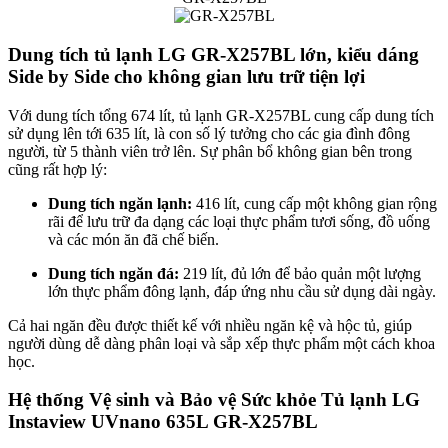
Dung tích t
ủ lạnh LG GR-X257BL
lớn, kiểu dáng
Side by Side cho không gian lưu trữ tiện lợi
Với dung tích tổng 674 lít, tủ lạnh GR-X257BL cung cấp dung tích
sử dụng lên tới 635 lít, là con số lý tưởng cho các gia đình đông
người, từ 5 thành viên trở lên. Sự phân bổ không gian bên trong
cũng rất hợp lý:
Dung tích ngăn lạnh:
416 lít, cung cấp một không gian rộng
rãi để lưu trữ đa dạng các loại thực phẩm tươi sống, đồ uống
và các món ăn đã chế biến.
Dung tích ngăn đá:
219 lít, đủ lớn để bảo quản một lượng
lớn thực phẩm đông lạnh, đáp ứng nhu cầu sử dụng dài ngày.
Cả hai ngăn đều được thiết kế với nhiều ngăn kệ và hộc tủ, giúp
người dùng dễ dàng phân loại và sắp xếp thực phẩm một cách khoa
học.
Hệ thống Vệ sinh và Bảo vệ Sức khỏe Tủ lạnh LG
Instaview UVnano 635L GR-X257BL