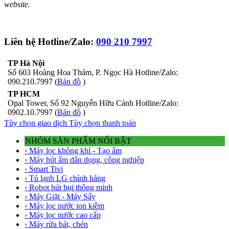
website.
Liên hệ Hotline/Zalo:
090 210 7997
TP Hà Nội
Số 603 Hoàng Hoa Thám, P. Ngọc Hà Hotline/Zalo:
090.210.7997 (
Bản đồ
)
TP HCM
Opal Tower, Số 92 Nguyễn Hữu Cảnh Hotline/Zalo:
0902.10.7997 (
Bản đồ
)
Tùy chọn giao dịch
Tùy chọn thanh toán
NHÓM SẢN PHẨM NỔI BẬT
› Máy lọc không khí - Tạo ẩm
› Máy hút ẩm dân dụng, công nghiệp
› Smart Tivi
› Tủ lạnh LG chính hãng
› Robot hút bụi thông minh
› Máy Giặt - Máy Sấy
› Máy lọc nước ion kiềm
› Máy lọc nước cao cấp
› Máy rửa bát, chén