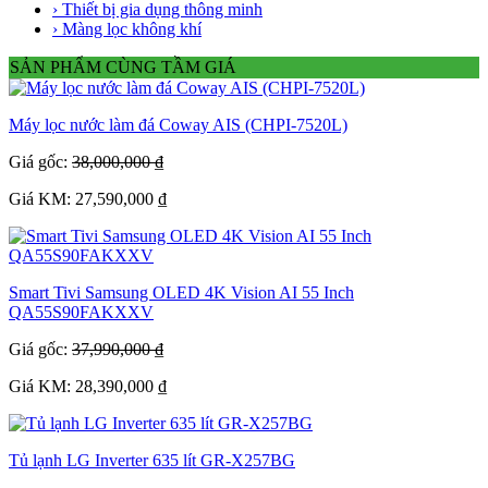
› Thiết bị gia dụng thông minh
› Màng lọc không khí
SẢN PHẨM CÙNG TẦM GIÁ
Máy lọc nước làm đá Coway AIS (CHPI-7520L)
Giá gốc:
38,000,000 ₫
Giá KM: 27,590,000 ₫
Smart Tivi Samsung OLED 4K Vision AI 55 Inch
QA55S90FAKXXV
Giá gốc:
37,990,000 ₫
Giá KM: 28,390,000 ₫
Tủ lạnh LG Inverter 635 lít GR-X257BG