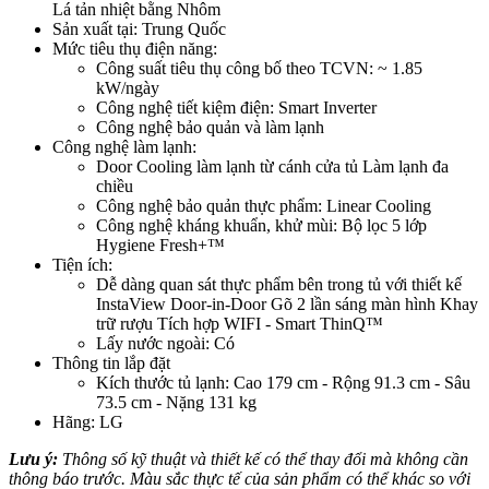
Lá tản nhiệt bằng Nhôm
Sản xuất tại: Trung Quốc
Mức tiêu thụ điện năng:
Công suất tiêu thụ công bố theo TCVN: ~ 1.85
kW/ngày
Công nghệ tiết kiệm điện: Smart Inverter
Công nghệ bảo quản và làm lạnh
Công nghệ làm lạnh:
Door Cooling làm lạnh từ cánh cửa tủ Làm lạnh đa
chiều
Công nghệ bảo quản thực phẩm: Linear Cooling
Công nghệ kháng khuẩn, khử mùi: Bộ lọc 5 lớp
Hygiene Fresh+™
Tiện ích:
Dễ dàng quan sát thực phẩm bên trong tủ với thiết kế
InstaView Door-in-Door Gõ 2 lần sáng màn hình Khay
trữ rượu Tích hợp WIFI - Smart ThinQ™
Lấy nước ngoài: Có
Thông tin lắp đặt
Kích thước tủ lạnh: Cao 179 cm - Rộng 91.3 cm - Sâu
73.5 cm - Nặng 131 kg
Hãng: LG
Lưu ý:
Thông số kỹ thuật và thiết kế có thể thay đổi mà không cần
thông báo trước. Màu sắc thực tế của sản phẩm có thể khác so với