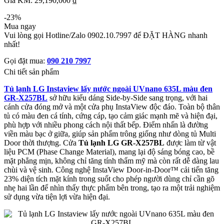
Giá KM: 29,190,000 ₫
-23%
Mua ngay
Vui lòng gọi Hotline/Zalo 0902.10.7997 để ĐẶT HÀNG nhanh
nhất!
Gọi đặt mua:
090 210 7997
Chi tiết sản phẩm
Tủ lạnh LG Instaview lấy nước ngoài UVnano 635L màu đen
GR-X257BL
sở hữu kiểu dáng Side-by-Side sang trọng, với hai
cánh cửa đóng mở và một cửa phụ InstaView độc đáo. Toàn bộ thân
tủ có màu đen cá tính, cứng cáp, tạo cảm giác mạnh mẽ và hiện đại,
phù hợp với nhiều phong cách nội thất bếp. Điểm nhấn là đường
viền màu bạc ở giữa, giúp sản phẩm trông giống như dòng tủ Multi
Door thời thượng. Cửa
Tủ lạnh LG GR-X257BL
được làm từ vật
liệu PCM (Phase Change Material), mang lại độ sáng bóng cao, bề
mặt phẳng mịn, không chỉ tăng tính thẩm mỹ mà còn rất dễ dàng lau
chùi và vệ sinh. Công nghệ InstaView Door-in-Door™ cải tiến tăng
23% diện tích mặt kính trong suốt cho phép người dùng chỉ cần gõ
nhẹ hai lần để nhìn thấy thực phẩm bên trong, tạo ra một trải nghiệm
sử dụng vừa tiện lợi vừa hiện đại.