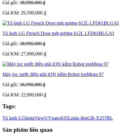
Giá gốc:
38,990,000 ₫
Giá KM: 29,590,000 ₫
Tủ lạnh LG French Door mặt gương 612L LFD61BLGAI
Giá gốc:
38,990,000 ₫
Giá KM: 27,990,000 ₫
Máy lọc nước điện giải iON kiềm Robot ionMega 97
Giá gốc:
36,990,000 ₫
Giá KM: 22,990,000 ₫
Tags:
Tủ lạnh LG
InstaView
UVnano
635L
màu đen
GR-X257BL
Sản phẩm liên quan