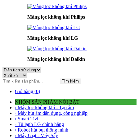
Màng lọc không khí Philips
Màng lọc không khí LG
Màng lọc không khí Daikin
Tìm kiếm
Giỏ hàng (
0
)
NHÓM SẢN PHẨM NỔI BẬT
› Máy lọc không khí - Tạo ẩm
› Máy hút ẩm dân dụng, công nghiệp
› Smart Tivi
› Tủ lạnh LG chính hãng
› Robot hút bụi thông minh
› Máy Giặt - Máy Sấy