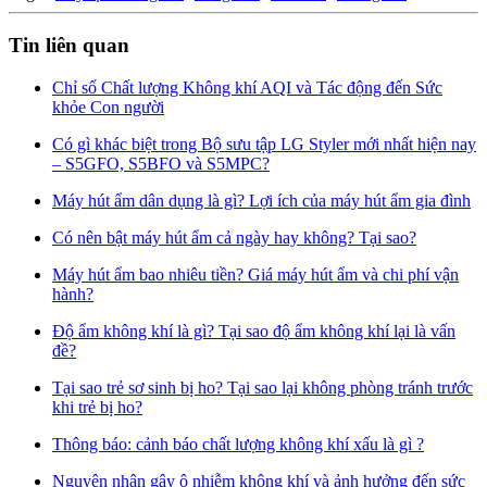
Tin liên quan
Chỉ số Chất lượng Không khí AQI và Tác động đến Sức
khỏe Con người
Có gì khác biệt trong Bộ sưu tập LG Styler mới nhất hiện nay
– S5GFO, S5BFO và S5MPC?
Máy hút ẩm dân dụng là gì? Lợi ích của máy hút ẩm gia đình
Có nên bật máy hút ẩm cả ngày hay không? Tại sao?
Máy hút ẩm bao nhiêu tiền? Giá máy hút ẩm và chi phí vận
hành?
Độ ẩm không khí là gì? Tại sao độ ẩm không khí lại là vấn
đề?
Tại sao trẻ sơ sinh bị ho? Tại sao lại không phòng tránh trước
khi trẻ bị ho?
Thông báo: cảnh báo chất lượng không khí xấu là gì ?
Nguyên nhân gây ô nhiễm không khí và ảnh hưởng đến sức