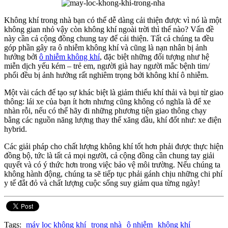
Không khí trong nhà bạn có thể dễ dàng cải thiện được vì nó là một
không gian nhỏ vậy còn không khí ngoài trời thì thế nào? Vấn đề
này cần cả cộng đồng chung tay để cải thiện. Tất cả chúng ta đều
góp phần gây ra ô nhiễm không khí và cũng là nạn nhân bị ảnh
hưởng bởi
ô nhiễm không khí
, đặc biệt những đối tượng như hệ
miễn dịch yếu kém – trẻ em, người già hay người mắc bệnh tim/
phổi đều bị ảnh hưởng rất nghiêm trọng bởi không khí ô nhiễm.
Một vài cách để tạo sự khác biệt là giảm thiểu khí thải và bụi từ giao
thông: lái xe của bạn ít hơn nhưng cũng không có nghĩa là để xe
nhàn rỗi, nếu có thể hãy đi những phương tiện giao thông chạy
bằng các nguồn năng lượng thay thế xăng dầu, khí đốt như: xe điện
hybrid.
Các giải pháp cho chất lượng không khí tốt hơn phải được thực hiện
đồng bộ, tức là tất cả mọi người, cả cộng đồng cần chung tay giải
quyết và có ý thức hơn trong việc bảo vệ môi trường. Nếu chúng ta
không hành động, chúng ta sẽ tiếp tục phải gánh chịu những chi phí
y tế đắt đỏ và chất lượng cuộc sống suy giảm qua từng ngày!
Tags:
máy lọc không khí
trong nhà
ô nhiễm
không khí