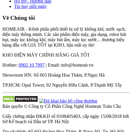
Hỗ trợ - Hướng dẫn
Tin hay mỗi ngày
Về Chúng tôi
HOMEAIR - Kênh phân phối thiết bị xử lý không khí, nước sạch,
điện máy thông minh. Các sản phẩm điện máy, gia dụng, robot hút
bụi, máy lọc không khí, máy hút ẩm, máy lọc nước... thương hiệu
hàng đầu với GIÁ TỐT tại KHO, hậu mãi uy tín!
KHO ĐIỆN MÁY CHÍNH HÃNG GIÁ TỐT
Hotline:
0902 10 7997
| Email: info@homeair.vn
Showroom HN: Số 603 Hoàng Hoa Thám, P.Ngọc Hà
TP.HCM: Opal Tower, 92 Nguyễn Hữu Cảnh, P.Thạnh Mỹ Tây
Bản quyền © Công ty Cổ Phần Công Nghệ Homeair Toàn Cầu
Giấy chứng nhận ĐKKD số 0108405403, cấp ngày 15/08/2018 bởi
Sở Kế hoạch và Đầu tư TP. Hà Nội
Trụ sở chính: Số 603 Hoàng Hoa Thám, P. Ngọc Hà, Tp. Hà Nội