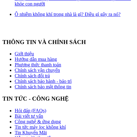
khỏe con người
Ô nhiễm không khí trong nhà là gì? Điều gì gây ra nó?
THÔNG TIN VÀ CHÍNH SÁCH
Giới thiệu
Hướng dẫn mua hàng
Phương thức thanh toán
Chính sách vận chuyển
Chính sách đổi trả
Chính sách bảo hành - bảo trì
Chính sách bảo mật thông tin
TIN TỨC - CÔNG NGHỆ
Hỏi đáp (FAQs)
Bài viết tư vấn
Công nghệ & ứng dụng
Tin tức máy lọc không khí
Tin Khuyến Mãi