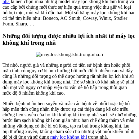
nhà
là nên chọn mua những model máy lọc không khí tầm trung và
cao cấp bởi chúng mới thực sự hiệu quả trong việc thu giữ và loại
bỏ bụi mịn, mùi và khí độc hại. Một số hãng máy lọc không khí bạn
có thể tìm hiểu như: Boneco, AO Smith, Coway, Winix, Stadler
Form, Sharp, …
Những đối tượng được nhiều lợi ích nhất từ máy lọc
không khí trong nhà
Trẻ nhỏ, người già và những người có tiền sử bệnh tim hoặc phổi
mãn tính có nguy cơ bị ảnh hưởng bởi mức độ ô nhiễm cao và đây
cũng là những đối tượng có thể được hưởng rất nhiều lợi ích khi sử
dụng máy lọc không khí trong nhà. Trẻ sơ sinh có khả năng sẽ phải
đối mặt với nguy cơ nhập viện do vấn đề hô hấp trong thời gian
mức độ ô nhiễm không khí cao.
Nhiều bệnh nhân hen suyễn và mắc các bệnh về phổi hoặc hệ hô
hấp mãn tính cũng nhận thấy được sự cải thiện đáng kể các triệu
chứng hen suyễn của họ khi không khí trong nhà sạch sẽ nhờ những
bước làm sạch không khí đơn giản như: hạn chế dùng thảm và màn
những vật dụng có thể bị xù lông, tạo ra bụi trong không khí, lau
bụi thường xuyên, không chăm sóc cho những vật nuôi khiến mình
dễ bị dị ứng và sử dụng
máy lọc không khí
trong nhà.