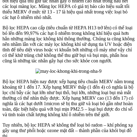
bởi hiệu quả thu giữ tác nhân gây ô nhiễm cao nhất trong hầu hết
các loại màng lọc. Màng lọc HEPA có giá trị báo cáo hiệu suất tối
thiểu MERV ở mức từ 13 - 17 là hiệu quả nhất trong việc loại bỏ
các hạt ô nhiễm nhỏ nhất.
Bộ lọc HEPA cao cấp (tiêu chuẩn từ HEPA H13 trở lên) có thể loại
bỏ lên đến 99,97% các hạt ô nhiễm trong không khí hiệu quả hơn
hẳn những màng lọc không khí thông thường. Chúng ta cũng không
nên nhầm lẫn với các máy lọc không khí sử dụng tia UV hoặc điện
tĩnh để tiêu diệt virus hoặc vi khuẩn bởi những cỗ máy như vậy chỉ
có thể khử trùng chứ không thể thu giữ bụi và bụi mịn, phấn hoa
cũng là những tác nhân gây hại cho sức khỏe con người.
Bộ lọc HEPA hiện nay được xếp hạng tiêu chuẩn MERV nằm trong
khoảng từ 1 đến 17. Xếp hạng MERV thấp (1 đến 4) có nghĩa là bộ
lọc chỉ bẫy các hạt lớn như bụi thô, bụi lớn, những loại bụi mà mắt
thường có thể nhìn thấy được. Xếp hạng MERV cao (13 đến 17) có
nghĩa là các hạt dưới 1micron sẽ bị thu giữ và loại bỏ gần như hoàn
toàn, đặc biệt hiệu quả với bụi mịn PM2.5 – loại bụi được đo chỉ số
và tinh toán chất lượng không khí ô nhiễm trên thế giới.
Tuy nhiên, bộ lọc HEPA sẽ không thể loại bỏ radon – khí phóng xạ
gây ung thư phổi hoặc ozone mặt đất – thành phần của khói bụi đô
thị.