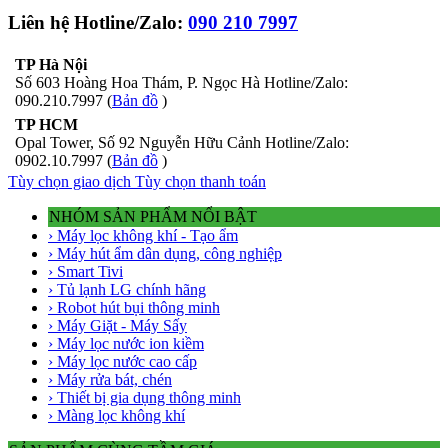
Liên hệ Hotline/Zalo:
090 210 7997
TP Hà Nội
Số 603 Hoàng Hoa Thám, P. Ngọc Hà Hotline/Zalo:
090.210.7997 (
Bản đồ
)
TP HCM
Opal Tower, Số 92 Nguyễn Hữu Cảnh Hotline/Zalo:
0902.10.7997 (
Bản đồ
)
Tùy chọn giao dịch
Tùy chọn thanh toán
NHÓM SẢN PHẨM NỔI BẬT
› Máy lọc không khí - Tạo ẩm
› Máy hút ẩm dân dụng, công nghiệp
› Smart Tivi
› Tủ lạnh LG chính hãng
› Robot hút bụi thông minh
› Máy Giặt - Máy Sấy
› Máy lọc nước ion kiềm
› Máy lọc nước cao cấp
› Máy rửa bát, chén
› Thiết bị gia dụng thông minh
› Màng lọc không khí