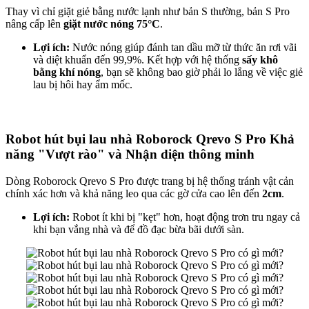
Thay vì chỉ giặt giẻ bằng nước lạnh như bản S thường, bản S Pro
nâng cấp lên
giặt nước nóng 75°C
.
Lợi ích:
Nước nóng giúp đánh tan dầu mỡ từ thức ăn rơi vãi
và diệt khuẩn đến 99,9%. Kết hợp với hệ thống
sấy khô
bằng khí nóng
, bạn sẽ không bao giờ phải lo lắng về việc giẻ
lau bị hôi hay ẩm mốc.
Robot hút bụi lau nhà Roborock Qrevo S Pro Khả
năng "Vượt rào" và Nhận diện thông minh
Dòng Roborock Qrevo S Pro được trang bị hệ thống tránh vật cản
chính xác hơn và khả năng leo qua các gờ cửa cao lên đến
2cm
.
Lợi ích:
Robot ít khi bị "kẹt" hơn, hoạt động trơn tru ngay cả
khi bạn vắng nhà và để đồ đạc bừa bãi dưới sàn.