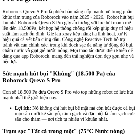
Roborock Qrevo S Pro là phiên bản nâng cấp mạnh mẽ trong phân
khúc tầm trung của Roborock vào năm 2025 - 2026. Robot hút bụi
lau nhà Roborock Qrevo S Pro gây ấn tượng với lực hút mạnh mẽ
lên đến 18.500Pa, kết hợp hệ thống chống rối kép giúp duy trì hiệu
suất làm sạch ổn định. Giẻ lau xoay kép nâng hạ linh hoạt, xử lý
hiệu quả cả vết bẩn cứng đầu. Công nghệ Reactive Tech hỗ trợ
tránh vật cản chính xác, trong khi dock sạc đa năng tự động đổ bụi,
châm nước và giặt giẻ nước nóng. Mọi thao tác được điều khiển dễ
dàng qua app Roborock, mang đến trải nghiệm dọn dẹp gọn nhẹ và
tiện lợi.
Sức mạnh hút bụi "Khủng" (18.500 Pa) của
Roborock Qrevo S Pro
Con số 18.500 Pa đưa Qrevo S Pro vào top những robot có lực hút
mạnh nhất thế giới hiện nay.
Lợi ích:
Nó không chỉ hút bụi bề mặt mà còn hút được cả bụi
mịn sâu dưới kẽ sàn gỗ, rãnh gạch và đặc biệt là làm sạch cực
sâu cho thảm — nơi tích tụ nhiều vi khuẩn nhất.
Trạm sạc "Tất cả trong một" (75°C Nước nóng)