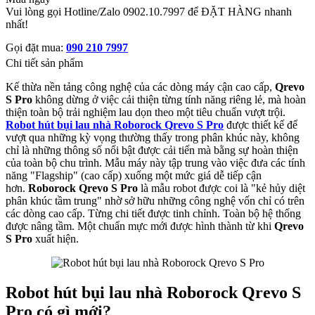
Vui lòng gọi Hotline/Zalo 0902.10.7997 để ĐẶT HÀNG nhanh
nhất!
Gọi đặt mua:
090 210 7997
Chi tiết sản phẩm
Kế thừa nền tảng công nghệ của các dòng máy cận cao cấp,
Qrevo
S Pro
không dừng ở việc cải thiện từng tính năng riêng lẻ, mà hoàn
thiện toàn bộ trải nghiệm lau dọn theo một tiêu chuẩn vượt trội.
Robot hút bụi lau nhà Roborock Qrevo S Pro
được thiết kế để
vượt qua những kỳ vọng thường thấy trong phân khúc này, không
chỉ là những thông số nổi bật được cải tiến mà bằng sự hoàn thiện
của toàn bộ chu trình. Mẫu máy này tập trung vào việc đưa các tính
năng "Flagship" (cao cấp) xuống một mức giá dễ tiếp cận
hơn.
Roborock Qrevo S Pro
là mẫu robot được coi là "kẻ hủy diệt
phân khúc tầm trung" nhờ sở hữu những công nghệ vốn chỉ có trên
các dòng cao cấp. Từng chi tiết được tinh chỉnh. Toàn bộ hệ thống
được nâng tầm. Một chuẩn mực mới được hình thành từ khi
Qrevo
S Pro
xuất hiện.
Robot hút bụi lau nhà Roborock Qrevo S
Pro có gì mới?