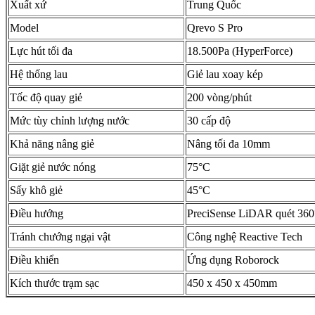
Xuất xứ
Trung Quốc
Model
Qrevo S Pro
Lực hút tối đa
18.500Pa (HyperForce)
Hệ thống lau
Giẻ lau xoay kép
Tốc độ quay giẻ
200 vòng/phút
Mức tùy chỉnh lượng nước
30 cấp độ
Khả năng nâng giẻ
Nâng tối đa 10mm
Giặt giẻ nước nóng
75°C
Sấy khô giẻ
45°C
Điều hướng
PreciSense LiDAR quét 360
Tránh chướng ngại vật
Công nghệ Reactive Tech
Điều khiển
Ứng dụng Roborock
Kích thước trạm sạc
450 x 450 x 450mm