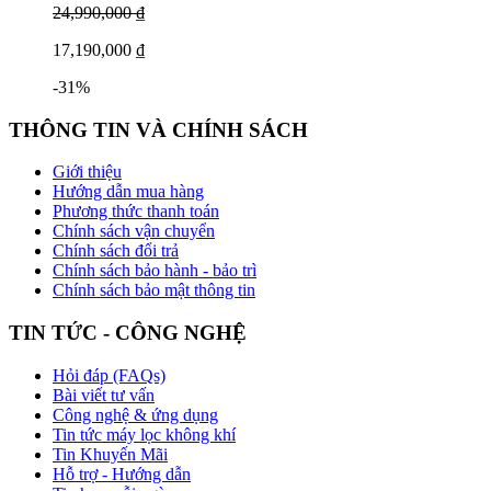
24,990,000 ₫
17,190,000 ₫
-31%
THÔNG TIN VÀ CHÍNH SÁCH
Giới thiệu
Hướng dẫn mua hàng
Phương thức thanh toán
Chính sách vận chuyển
Chính sách đổi trả
Chính sách bảo hành - bảo trì
Chính sách bảo mật thông tin
TIN TỨC - CÔNG NGHỆ
Hỏi đáp (FAQs)
Bài viết tư vấn
Công nghệ & ứng dụng
Tin tức máy lọc không khí
Tin Khuyến Mãi
Hỗ trợ - Hướng dẫn