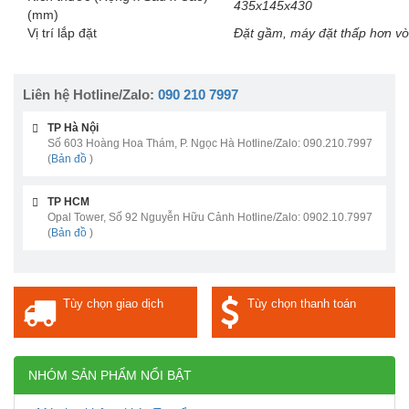
435x145x430
(mm)
Vị trí lắp đặt
Đặt gầm, máy đặt thấp hơn vò
Liên hệ Hotline/Zalo:
090 210 7997
TP Hà Nội
Số 603 Hoàng Hoa Thám, P. Ngọc Hà Hotline/Zalo: 090.210.7997
(
Bản đồ
)
TP HCM
Opal Tower, Số 92 Nguyễn Hữu Cảnh Hotline/Zalo: 0902.10.7997
(
Bản đồ
)
Tùy chọn giao dịch
Tùy chọn thanh toán
NHÓM SẢN PHẨM NỔI BẬT