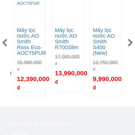
Máy lọc
Máy lọc
Máy lọc
M
nước AO
nước AO
nước AO
n
Smith
Smith
Smith
S
Ross Eco-
R700Slim
S400
P
AOC75PUR
(New)
00
17,000,000
1
15,560,000
12,750,000
₫
₫
₫
₫
,000
13,990,000
1
12,390,000
9,990,000
₫
₫
5%
-18%
₫
₫
-20%
-22%
THÔNG TIN VÀ CHÍNH SÁCH
Giới thiệu