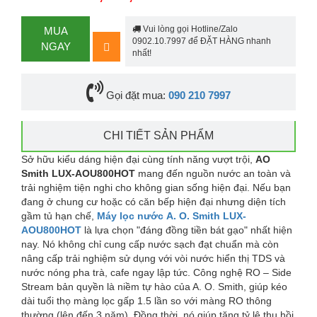
Vui lòng gọi Hotline/Zalo
MUA
0902.10.7997 để ĐẶT HÀNG nhanh
NGAY
nhất!
Gọi đặt mua:
090 210 7997
CHI TIẾT SẢN PHẨM
Sở hữu kiểu dáng hiện đại cùng tính năng vượt trội,
AO
Smith LUX-AOU800HOT
mang đến nguồn nước an toàn và
trải nghiệm tiện nghi cho không gian sống hiện đại. Nếu bạn
đang ở chung cư hoặc có căn bếp hiện đại nhưng diện tích
gầm tủ hạn chế,
Máy lọc nước
A. O. Smith LUX-
AOU800HOT
là lựa chọn "đáng đồng tiền bát gạo" nhất hiện
nay. Nó không chỉ cung cấp nước sạch đạt chuẩn mà còn
nâng cấp trải nghiệm sử dụng với vòi nước hiển thị TDS và
nước nóng pha trà, cafe ngay lập tức. Công nghệ RO – Side
Stream bản quyền là niềm tự hào của A. O. Smith, giúp kéo
dài tuổi thọ màng lọc gấp 1.5 lần so với màng RO thông
thường (lên đến 3 năm). Đồng thời, nó giúp tăng tỷ lệ thu hồi