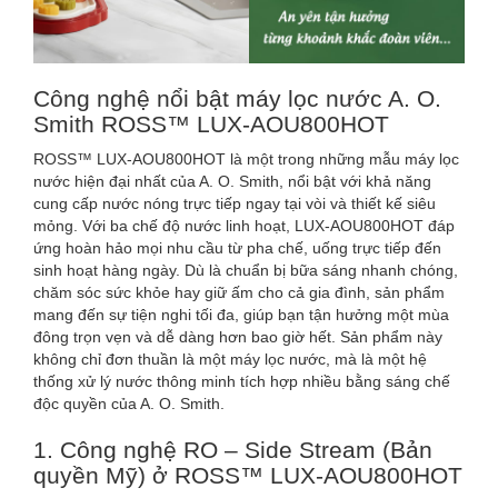
Công nghệ nổi bật máy lọc nước A. O.
Smith ROSS™ LUX-AOU800HOT
ROSS™ LUX-AOU800HOT là một trong những mẫu máy lọc
nước hiện đại nhất của A. O. Smith, nổi bật với khả năng
cung cấp nước nóng trực tiếp ngay tại vòi và thiết kế siêu
mỏng. Với ba chế độ nước linh hoạt, LUX-AOU800HOT đáp
ứng hoàn hảo mọi nhu cầu từ pha chế, uống trực tiếp đến
sinh hoạt hàng ngày. Dù là chuẩn bị bữa sáng nhanh chóng,
chăm sóc sức khỏe hay giữ ấm cho cả gia đình, sản phẩm
mang đến sự tiện nghi tối đa, giúp bạn tận hưởng một mùa
đông trọn vẹn và dễ dàng hơn bao giờ hết. Sản phẩm này
không chỉ đơn thuần là một máy lọc nước, mà là một hệ
thống xử lý nước thông minh tích hợp nhiều bằng sáng chế
độc quyền của A. O. Smith.
1. Công nghệ RO – Side Stream (Bản
quyền Mỹ) ở ROSS™ LUX-AOU800HOT