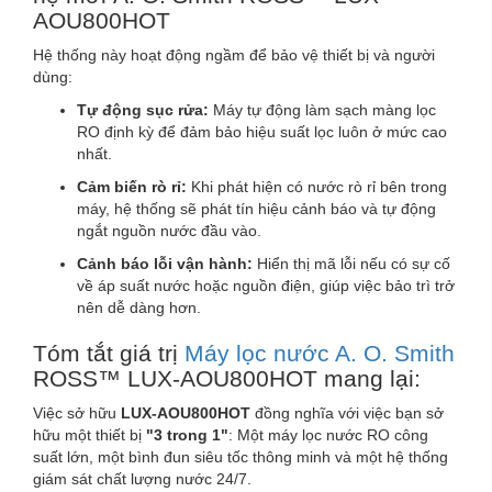
AOU800HOT
Hệ thống này hoạt động ngầm để bảo vệ thiết bị và người
dùng:
Tự động sục rửa:
Máy tự động làm sạch màng lọc
RO định kỳ để đảm bảo hiệu suất lọc luôn ở mức cao
nhất.
Cảm biến rò rỉ:
Khi phát hiện có nước rò rỉ bên trong
máy, hệ thống sẽ phát tín hiệu cảnh báo và tự động
ngắt nguồn nước đầu vào.
Cảnh báo lỗi vận hành:
Hiển thị mã lỗi nếu có sự cố
về áp suất nước hoặc nguồn điện, giúp việc bảo trì trở
nên dễ dàng hơn.
Tóm tắt giá trị
Máy lọc nước A. O. Smith
ROSS™ LUX-AOU800HOT mang lại:
Việc sở hữu
LUX-AOU800HOT
đồng nghĩa với việc bạn sở
hữu một thiết bị
"3 trong 1"
: Một máy lọc nước RO công
suất lớn, một bình đun siêu tốc thông minh và một hệ thống
giám sát chất lượng nước 24/7.