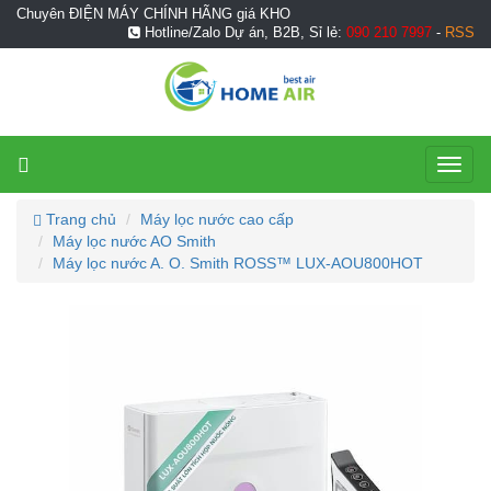
Chuyên ĐIỆN MÁY CHÍNH HÃNG giá KHO
Hotline/Zalo Dự án, B2B, Sỉ lẻ:
090 210 7997
-
RSS
Toggl
naviga
Trang chủ
Máy lọc nước cao cấp
Máy lọc nước AO Smith
Máy lọc nước A. O. Smith ROSS™ LUX-AOU800HOT