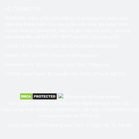
VỀ CHÚNG TÔI
HOMEAIR - Kênh phân phối thiết bị xử lý không khí, nước sạch,
điện máy thông minh. Các sản phẩm điện máy, gia dụng, robot
hút bụi, máy lọc không khí, máy hút ẩm, máy lọc nước... thương
hiệu hàng đầu với GIÁ TỐT NHÁT tại KHO, hậu mãi uy tín!
CÔNG TY CỔ PHẦN CÔNG NGHỆ HOMEAIR TOÀN CẦU
Hotline:
0902 10 7997
| Email: info@homeair.vn
Showroom HN: Số 603 Hoàng Hoa Thám, P.Ngọc Hà
TP.HCM: Opal Tower, 92 Nguyễn Hữu Cảnh, P.Thạnh Mỹ Tây
Bản quyền © Công ty Cổ Phần Công Nghệ Homeair Toàn Cầu
Giấy chứng nhận ĐKKD số 0108405403, cấp ngày 15/08/2018 bởi Sở
Kế hoạch và Đầu tư TP. Hà Nội
Trụ sở chính: Số 603 Hoàng Hoa Thám, P. Ngọc Hà, Tp. Hà Nội