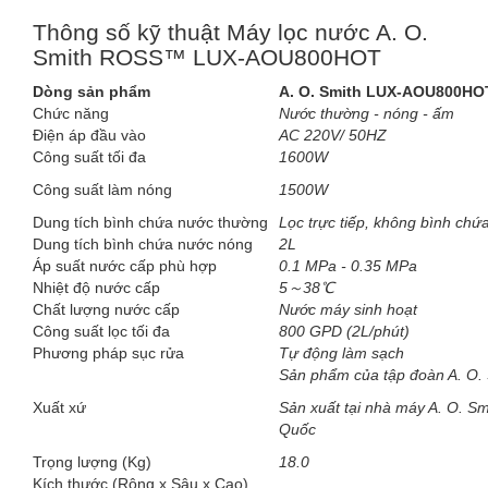
Thông số kỹ thuật Máy lọc nước A. O.
Smith ROSS™ LUX-AOU800HOT
Dòng sản phẩm
A. O. Smith LUX-AOU800HO
Chức năng
Nước thường - nóng - ấm
Điện áp đầu vào
AC 220V/ 50HZ
Công suất tối đa
1600W
Công suất làm nóng
1500W
Dung tích bình chứa nước thường
Lọc trực tiếp, không bình chứ
Dung tích bình chứa nước nóng
2L
Áp suất nước cấp phù hợp
0.1 MPa - 0.35 MPa
Nhiệt độ nước cấp
5～38℃
Chất lượng nước cấp
Nước máy sinh hoạt
Công suất lọc tối đa
800 GPD (2L/phút)
Phương pháp sục rửa
Tự động làm sạch
Sản phẩm của tập đoàn A. O. 
Xuất xứ
Sản xuất tại nhà máy A. O. Sm
Quốc
Trọng lượng (Kg)
18.0
Kích thước (Rộng x Sâu x Cao)