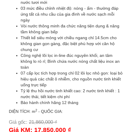
nước tươi mới
03 mức điều chỉnh nhiệt độ: nóng - ấm - thường đáp
ứng tất cả nhu cầu của gia đình về nước sạch mỗi
ngày
Vòi nước thông minh đa chức năng tiện dụng & nâng
tầm không gian bếp
Thiết kế siêu mỏng với chiều ngang chỉ 14.5cm cho
không gian gọn gàng, đặc biệt phù hợp với căn hộ
chung cư
Công nghệ lõi lọc in-line đúc nguyên khối, an tâm
không lo rò rỉ; Bình chứa nước nóng chất liệu inox an
toàn
07 cấp lọc tích hợp trong chỉ 02 lõi lọc nhỏ gọn: loại bỏ
hiệu quả các chất ô nhiễm, cho nguồn nước tinh khiết
uống trực tiếp
Tỷ lệ thu hồi nước tinh khiết cao: 2 nước tinh khiết : 1
nước thải, tiết kiệm chi phí
Bảo hành chính hãng 12 tháng
2
DIỆN TÍCH: m
- QUỐC GIA:
Giá gốc:
21,860,000 ₫
-18%
Giá KM: 17,850,000 ₫