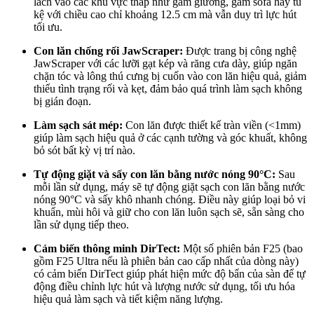
lách vào các khu vực thấp như gầm giường, gầm sofa hay tủ
kệ với chiều cao chỉ khoảng 12.5 cm mà vẫn duy trì lực hút
tối ưu.
Con lăn chống rối JawScraper:
Được trang bị công nghệ
JawScraper với các lưỡi gạt kép và răng cưa dày, giúp ngăn
chặn tóc và lông thú cưng bị cuốn vào con lăn hiệu quả, giảm
thiểu tình trạng rối và kẹt, đảm bảo quá trình làm sạch không
bị gián đoạn.
Làm sạch sát mép:
Con lăn được thiết kế tràn viền (<1mm)
giúp làm sạch hiệu quả ở các cạnh tường và góc khuất, không
bỏ sót bất kỳ vị trí nào.
Tự động giặt và sấy con lăn bằng nước nóng 90°C:
Sau
mỗi lần sử dụng, máy sẽ tự động giặt sạch con lăn bằng nước
nóng 90°C và sấy khô nhanh chóng. Điều này giúp loại bỏ vi
khuẩn, mùi hôi và giữ cho con lăn luôn sạch sẽ, sẵn sàng cho
lần sử dụng tiếp theo.
Cảm biến thông minh DirTect:
Một số phiên bản F25 (bao
gồm F25 Ultra nếu là phiên bản cao cấp nhất của dòng này)
có cảm biến DirTect giúp phát hiện mức độ bẩn của sàn để tự
động điều chỉnh lực hút và lượng nước sử dụng, tối ưu hóa
hiệu quả làm sạch và tiết kiệm năng lượng.