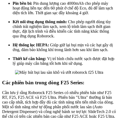
Pin bền bỉ:
Pin dung lượng cao 4000mAh cho phép máy
hoạt động liên tục đến 60 phút ở chế độ Eco, đủ để làm sạch
diện tích lớn. Thời gian sạc đầy khoảng 4 giờ.
Kết nối ứng dụng thông minh:
Cho phép người dùng tùy
chỉnh trải nghiệm làm sạch, xem lộ trình làm sạch thời gian
thực, đặt lịch trình và điều khiển các tính năng khác thông
qua ứng dụng Roborock.
Hệ thống lọc HEPA:
Giúp giữ lại bụi mịn và các hạt gây dị
ứng, đảm bảo không khí trong lành hơn sau khi làm sạch.
Thiết kế cân bằng:
Vị trí bình chứa nước sạch được đặt hợp
lý giúp máy cân bằng tốt hơn khi sử dụng.
Các phiên bản trong dòng F25 Series:
Cần lưu ý rằng Roborock F25 Series có nhiều phiên bản như F25
RT, F25, F25 ACE và F25 Ultra. Phiên bản "Ultra" thường là bản
cao cấp nhất, tích hợp đầy đủ các tính năng tiên tiến nhất của dòng.
Một số tính năng như tự động phân phối nước lau sàn (Auto
Detergent Dispenser) và công nghệ bánh xe trợ lực SlideTech 2.0 có
thể chỉ có trên các phiên bản cao cấp như F25 ACE hoặc F25 Ultra.