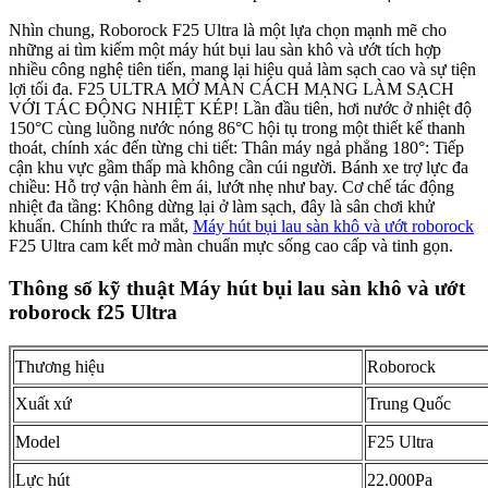
Nhìn chung, Roborock F25 Ultra là một lựa chọn mạnh mẽ cho
những ai tìm kiếm một máy hút bụi lau sàn khô và ướt tích hợp
nhiều công nghệ tiên tiến, mang lại hiệu quả làm sạch cao và sự tiện
lợi tối đa. F25 ULTRA MỞ MÀN CÁCH MẠNG LÀM SẠCH
VỚI TÁC ĐỘNG NHIỆT KÉP! Lần đầu tiên, hơi nước ở nhiệt độ
150°C cùng luồng nước nóng 86°C hội tụ trong một thiết kế thanh
thoát, chính xác đến từng chi tiết: Thân máy ngả phẳng 180°: Tiếp
cận khu vực gầm thấp mà không cần cúi người. Bánh xe trợ lực đa
chiều: Hỗ trợ vận hành êm ái, lướt nhẹ như bay. Cơ chế tác động
nhiệt đa tầng: Không dừng lại ở làm sạch, đây là sân chơi khử
khuẩn. Chính thức ra mắt,
Máy hút bụi lau sàn khô và ướt roborock
F25 Ultra cam kết mở màn chuẩn mực sống cao cấp và tinh gọn.
Thông số kỹ thuật Máy hút bụi lau sàn khô và ướt
roborock f25 Ultra
Thương hiệu
Roborock
Xuất xứ
Trung Quốc
Model
F25 Ultra
Lực hút
22.000Pa