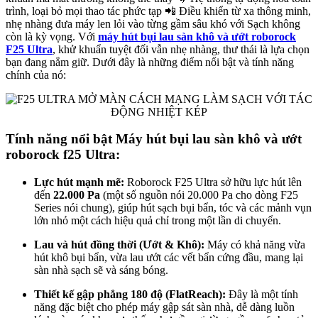
trình, loại bỏ mọi thao tác phức tạp 📲 Điều khiển từ xa thông minh,
nhẹ nhàng đưa máy len lỏi vào từng gầm sâu khó với Sạch không
còn là kỳ vọng. Với
máy hút bụi lau sàn khô và ướt roborock
F25 Ultra
, khử khuẩn tuyệt đối vẫn nhẹ nhàng, thư thái là lựa chọn
bạn đang nắm giữ. Dưới đây là những điểm nổi bật và tính năng
chính của nó:
Tính năng nổi bật Máy hút bụi lau sàn khô và ướt
roborock f25 Ultra:
Lực hút mạnh mẽ:
Roborock F25 Ultra sở hữu lực hút lên
đến
22.000 Pa
(một số nguồn nói 20.000 Pa cho dòng F25
Series nói chung), giúp hút sạch bụi bẩn, tóc và các mảnh vụn
lớn nhỏ một cách hiệu quả chỉ trong một lần di chuyển.
Lau và hút đồng thời (Ướt & Khô):
Máy có khả năng vừa
hút khô bụi bẩn, vừa lau ướt các vết bẩn cứng đầu, mang lại
sàn nhà sạch sẽ và sáng bóng.
Thiết kế gập phẳng 180 độ (FlatReach):
Đây là một tính
năng đặc biệt cho phép máy gập sát sàn nhà, dễ dàng luồn