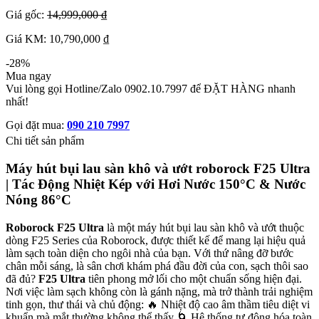
Giá gốc:
14,999,000 ₫
Giá KM: 10,790,000 ₫
-28%
Mua ngay
Vui lòng gọi Hotline/Zalo 0902.10.7997 để ĐẶT HÀNG nhanh
nhất!
Gọi đặt mua:
090 210 7997
Chi tiết sản phẩm
Máy hút bụi lau sàn khô và ướt roborock F25 Ultra
| Tác Động Nhiệt Kép với Hơi Nước 150°C & Nước
Nóng 86°C
Roborock F25 Ultra
là một máy hút bụi lau sàn khô và ướt thuộc
dòng F25 Series của Roborock, được thiết kế để mang lại hiệu quả
làm sạch toàn diện cho ngôi nhà của bạn. Với thứ nâng đỡ bước
chân mỗi sáng, là sân chơi khám phá đầu đời của con, sạch thôi sao
đã đủ?
F25 Ultra
tiên phong mở lối cho một chuẩn sống hiện đại.
Nơi việc làm sạch không còn là gánh nặng, mà trở thành trải nghiệm
tinh gọn, thư thái và chủ động: 🔥 Nhiệt độ cao âm thầm tiêu diệt vi
khuẩn mà mắt thường không thể thấy 🌀 Hệ thống tự động hóa toàn