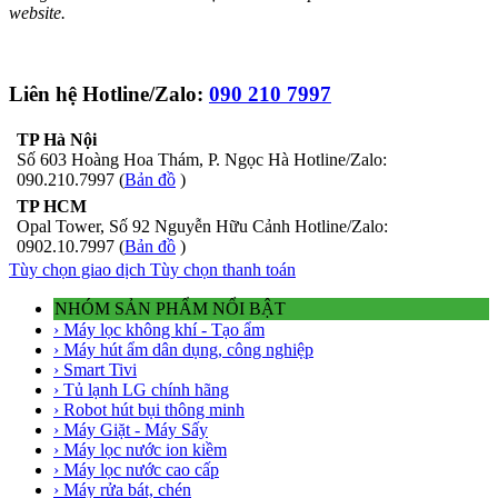
website.
Liên hệ Hotline/Zalo:
090 210 7997
TP Hà Nội
Số 603 Hoàng Hoa Thám, P. Ngọc Hà Hotline/Zalo:
090.210.7997 (
Bản đồ
)
TP HCM
Opal Tower, Số 92 Nguyễn Hữu Cảnh Hotline/Zalo:
0902.10.7997 (
Bản đồ
)
Tùy chọn giao dịch
Tùy chọn thanh toán
NHÓM SẢN PHẨM NỔI BẬT
› Máy lọc không khí - Tạo ẩm
› Máy hút ẩm dân dụng, công nghiệp
› Smart Tivi
› Tủ lạnh LG chính hãng
› Robot hút bụi thông minh
› Máy Giặt - Máy Sấy
› Máy lọc nước ion kiềm
› Máy lọc nước cao cấp
› Máy rửa bát, chén