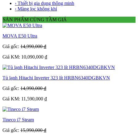
› Thiết bị gia dụng thông minh
› Màng lọc không khí
SẢN PHẨM CÙNG TẦM GIÁ
MOVA E50 Ultra
Giá gốc:
14,990,000 ₫
Giá KM: 10,090,000 ₫
Tủ lạnh Hitachi Inverter 323 lít HRBN6340DGBKVN
Giá gốc:
14,990,000 ₫
Giá KM: 11,590,000 ₫
Tineco i7 Steam
Giá gốc:
15,990,000 ₫