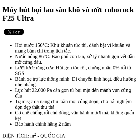
Máy hút bụi lau sàn khô và ướt roborock
F25 Ultra
Hơi nước 150°C: Khử khuẩn tức thì, đánh bật vi khuẩn và
mảng bám chỉ trong tích tắc.
Nước nóng 86°C: Bao phủ con lăn, xử lý nhanh gọn vết dầu
mỡ cứng đầu.
Lưỡi lược răng cưa: Hút gọn tóc rối, chứng nhận 0% rối từ
SGS.
Bánh xe trợ lực thông minh: Di chuyển linh hoạt, điều hướng
nhẹ nhàng.
Lực hút 22.000 Pa cân gọn từ bụi mịn đến mảnh vụn cứng
đầu
Trạm sạc đa năng chu toàn mọi công đoạn, cho trải nghiệm
dọn dẹp thật thư thả
Cơ chế chống rối chủ động, vận hành mượt mà, không quấn
kẹt
Bảo hành chính hãng 2 năm
2
DIỆN TÍCH: m
- QUỐC GIA: