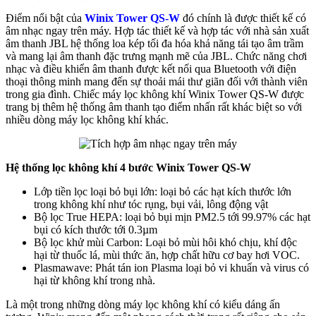
Điểm nổi bật của
Winix Tower QS-W
đó chính là được thiết kế có
âm nhạc ngay trên máy. Hợp tác thiết kế và hợp tác với nhà sản xuất
âm thanh JBL hệ thống loa kép tối đa hóa khả năng tái tạo âm trầm
và mang lại âm thanh đặc trưng mạnh mẽ của JBL. Chức năng chơi
nhạc và điều khiển âm thanh được kết nối qua Bluetooth với điện
thoại thông minh mang đến sự thoải mái thư giãn đối với thành viên
trong gia đình. Chiếc máy lọc không khí Winix Tower QS-W được
trang bị thêm hệ thống âm thanh tạo điểm nhấn rất khác biệt so với
nhiều dòng máy lọc không khí khác.
Hệ thống lọc không khí 4 bước Winix Tower QS-W
Lớp tiền lọc loại bỏ bụi lớn: loại bỏ các hạt kích thước lớn
trong không khí như tóc rụng, bụi vải, lông động vật
Bộ lọc True HEPA: loại bỏ bụi mịn PM2.5 tới 99.97% các hạt
bụi có kích thước tới 0.3µm
Bộ lọc khử mùi Carbon: Loại bỏ mùi hôi khó chịu, khí độc
hại từ thuốc lá, mùi thức ăn, hợp chất hữu cơ bay hơi VOC.
Plasmawave: Phát tán ion Plasma loại bỏ vi khuẩn và virus có
hại từ không khí trong nhà.
Là một trong những dòng máy lọc không khí có kiểu dáng ấn