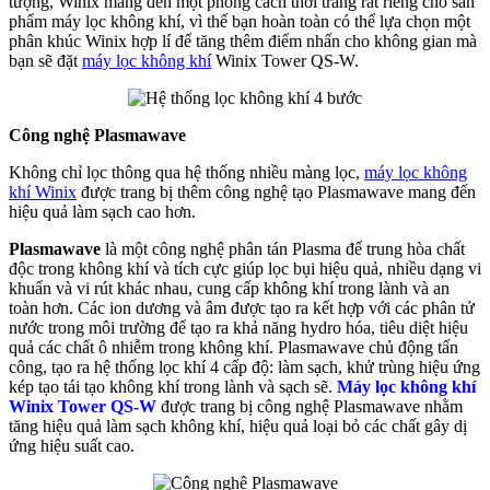
tượng, Winix mang đến một phong cách thời trang rất riêng cho sản
phẩm máy lọc không khí, vì thế bạn hoàn toàn có thể lựa chọn một
phân khúc Winix hợp lí để tăng thêm điểm nhấn cho không gian mà
bạn sẽ đặt
máy lọc không khí
Winix Tower QS-W.
Công nghệ Plasmawave
Không chỉ lọc thông qua hệ thống nhiều màng lọc,
máy lọc không
khí Winix
được trang bị thêm công nghệ tạo Plasmawave mang đến
hiệu quả làm sạch cao hơn.
Plasmawave
là một công nghệ phân tán Plasma để trung hòa chất
độc trong không khí và tích cực giúp lọc bụi hiệu quả, nhiều dạng vi
khuẩn và vi rút khác nhau, cung cấp không khí trong lành và an
toàn hơn. Các ion dương và âm được tạo ra kết hợp với các phân tử
nước trong môi trường để tạo ra khả năng hydro hóa, tiêu diệt hiệu
quả các chất ô nhiễm trong không khí. Plasmawave chủ động tấn
công, tạo ra hệ thống lọc khí 4 cấp độ: làm sạch, khử trùng hiệu ứng
kép tạo tái tạo không khí trong lành và sạch sẽ.
Máy lọc không khí
Winix Tower QS-W
được trang bị công nghệ Plasmawave nhằm
tăng hiệu quả làm sạch không khí, hiệu quả loại bỏ các chất gây dị
ứng hiệu suất cao.