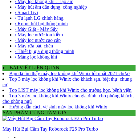
› Máy lọc không khí - Tạo ẩm
› Máy hút ẩm dân dụng, công nghiệp
› Smart Tivi
› Tủ lạnh LG chính hãng
› Robot hút bụi thông minh
› Máy Giặt - Máy Sấy
› Máy lọc nước ion kiềm
› Máy lọc nước cao cấp
› Máy rửa bát, chén
› Thiết bị gia dụng thông minh
› Màng lọc không khí
BÀI VIẾT LIÊN QUAN
Bạn đã tìm thấy máy lọc không khí Winix tốt nhất 2021 chưa?
Top 3 máy lọc không khí Winix cho khách sạn, biệt thự, chung
cư
Top LIST máy lọc không khí Winix cho trường học, bệnh viện
Top 3 máy lọc không khí Winix cho gia đình, cho phòng khách,
cho phòng ngủ
Hướng dẫn cách vệ sinh máy lọc không khí Winix
SẢN PHẨM CÙNG TẦM GIÁ
Máy Hút Bụi Cầm Tay Roborock F25 Pro Turbo