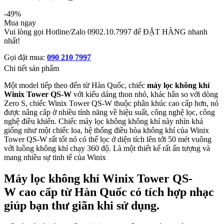
-49%
Mua ngay
Vui lòng gọi Hotline/Zalo 0902.10.7997 để ĐẶT HÀNG nhanh
nhất!
Gọi đặt mua:
090 210 7997
Chi tiết sản phẩm
Một model tiếp theo đến từ Hàn Quốc, chiếc
máy lọc không khí
Winix Tower QS-W
với kiểu dáng thon nhỏ, khác hẳn so với dòng
Zero S, chiếc Winix Tower QS-W thuộc phân khúc cao cấp hơn, nó
được nâng câp ở nhiều tính năng về hiệu suất, công nghệ lọc, công
nghệ điều khiển. Chiếc máy lọc không không khí này nhìn khá
giống như một chiếc loa, hệ thống điều hòa không khí của Winix
Tower QS-W rất tốt nó có thể lọc ở diện tích lên tới 50 mét vuông
với luồng không khí chạy 360 độ. Là một thiết kế rất ấn tượng và
mang nhiều sự tinh tế của Winix
Máy lọc không khí Winix Tower QS-
W cao cấp từ Hàn Quốc có tích hợp nhạc
giúp bạn thư giãn khi sử dụng.