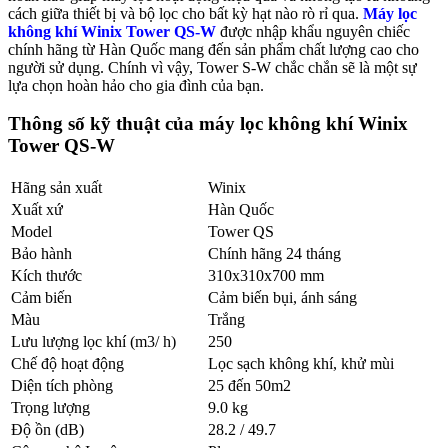
cách giữa thiết bị và bộ lọc cho bất kỳ hạt nào rò rỉ qua.
Máy lọc
không khí Winix Tower QS-W
được nhập khẩu nguyên chiếc
chính hãng từ Hàn Quốc mang đến sản phẩm chất lượng cao cho
người sử dụng. Chính vì vậy, Tower S-W chắc chắn sẽ là một sự
lựa chọn hoàn hảo cho gia đình của bạn.
Thông số kỹ thuật của máy lọc không khí Winix
Tower QS-W
Hãng sản xuất
Winix
Xuất xứ
Hàn Quốc
Model
Tower QS
Bảo hành
Chính hãng 24 tháng
Kích thước
310x310x700 mm
Cảm biến
Cảm biến bụi, ánh sáng
Màu
Trắng
Lưu lượng lọc khí (m3/ h)
250
Chế độ hoạt động
Lọc sạch không khí, khử mùi
Diện tích phòng
25 đến 50m2
Trọng lượng
9.0 kg
Độ ồn (dB)
28.2 / 49.7