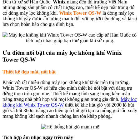
Đến từ xứ sở Hàn Quốc,
Winix
mang đến thị trường Việt Nam
những dòng sản phẩm có chất lượng cao, thiết kế đẹp mắt trong đó
có dòng máy lọc không khí.
Winix Tower QS-W
là dòng máy lọc
không khí gây được ấn tượng mạnh đối với người tiêu dùng và là sự
lựa chọn hoàn hảo cho gia đình bạn.
Ưu điểm nổi bật của máy lọc không khí Winix
Tower QS-W
Thiết kế đẹp mắt, nổi bật
Khác với rất nhiều dòng máy lọc không khí khác trên thị trường,
Winix Tower QS-W sở hữu cho mình thiết kế nổi bật với dáng trụ
đứng thon tròn gọn nhẹ. Thiết kế mang tính sang trọng kèm màu
trắng trang nhã phù hợp với mọi không gian trong gia đình.
Máy lọc
không khí Winix Tower QS-W
thiết kế khe hút gió với 2000 lỗ hút
gió và hút 360o nâng cao hiệu quả hút gió tạo ra luồng gió lốc xoáy
mang không khí sạch nhanh chóng lan tỏa khắp phòng.
Tích hợp âm nhạc ngay trên máy