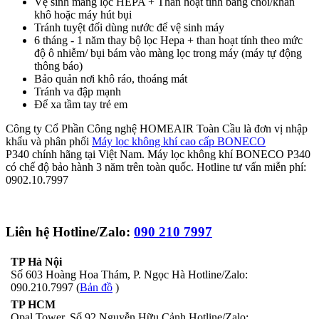
Vệ sinh màng lọc HEPA + Than hoạt tính bằng chổi/khăn
khô hoặc máy hút bụi
Tránh tuyệt đối dùng nước để vệ sinh máy
6 tháng - 1 năm thay bộ lọc Hepa + than hoạt tính theo mức
độ ô nhiễm/ bụi bám vào màng lọc trong máy (máy tự động
thông báo)
Bảo quản nơi khô ráo, thoáng mát
Tránh va đập mạnh
Để xa tầm tay trẻ em
Công ty Cổ Phần Công nghệ HOMEAIR Toàn Cầu là đơn vị nhập
khẩu và phân phối
Máy lọc không khí cao cấp BONECO
P340 chính hãng tại Việt Nam. Máy lọc không khí BONECO P340
có chế độ bảo hành 3 năm trên toàn quốc. Hotline tư vấn miễn phí:
0902.10.7997
Liên hệ Hotline/Zalo:
090 210 7997
TP Hà Nội
Số 603 Hoàng Hoa Thám, P. Ngọc Hà Hotline/Zalo:
090.210.7997 (
Bản đồ
)
TP HCM
Opal Tower, Số 92 Nguyễn Hữu Cảnh Hotline/Zalo: