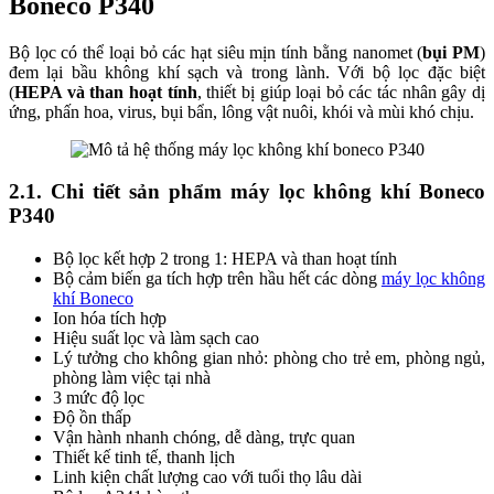
Boneco P340
Bộ lọc có thể loại bỏ các hạt siêu mịn tính bằng nanomet (
bụi PM
)
đem lại bầu không khí sạch và trong lành. Với bộ lọc đặc biệt
(
HEPA và than hoạt tính
, thiết bị giúp loại bỏ các tác nhân gây dị
ứng, phấn hoa, virus, bụi bẩn, lông vật nuôi, khói và mùi khó chịu.
2.1. Chi tiết sản phẩm máy lọc không khí Boneco
P340
Bộ lọc kết hợp 2 trong 1: HEPA và than hoạt tính
Bộ cảm biến ga tích hợp trên hầu hết các dòng
máy lọc không
khí Boneco
Ion hóa tích hợp
Hiệu suất lọc và làm sạch cao
Lý tưởng cho không gian nhỏ: phòng cho trẻ em, phòng ngủ,
phòng làm việc tại nhà
3 mức độ lọc
Độ ồn thấp
Vận hành nhanh chóng, dễ dàng, trực quan
Thiết kế tinh tế, thanh lịch
Linh kiện chất lượng cao với tuổi thọ lâu dài