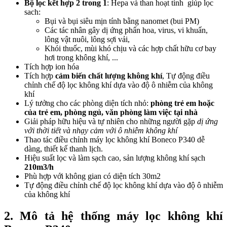
Bộ lọc kết hợp 2 trong 1
: Hepa và than hoạt tính giúp lọc
sach:
Bụi và bụi siêu mịn tính bằng nanomet (bui PM)
Các tác nhân gây dị ứng phấn hoa, virus, vi khuẩn,
lông vật nuôi, lông sợi vải,
Khói thuốc, mùi khó chịu và các hợp chất hữu cơ bay
hơi trong không khí, ...
Tích hợp ion hóa
Tích hợp
cảm biến chất lượng không khí
, Tự động điều
chỉnh chế độ lọc không khí dựa vào độ ô nhiễm của không
khí
Lý tưởng cho các phòng diện tích nhỏ:
phòng trẻ em hoặc
của trẻ em, phòng ngủ, văn phòng làm việc tại nhà
Giải pháp hữu hiệu và tự nhiên cho những người gặp
dị ứng
với thời tiết và nhạy cảm với ô nhiễm không khí
Thao tác điều chỉnh máy lọc không khí Boneco P340 dễ
dàng, thiết kế thanh lịch.
Hiệu suất lọc và làm sạch cao, sản lượng không khí sạch
210m3/h
Phù hợp với không gian có diện tích 30m2
Tự động điều chỉnh chế độ lọc không khí dựa vào độ ô nhiễm
của không khí
2. Mô tả hệ thống máy lọc không khí