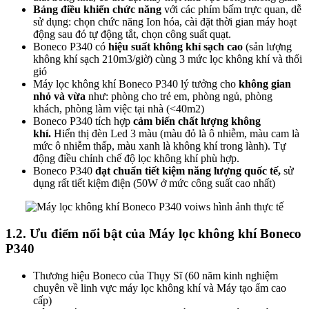
Bảng điều khiển chức năng
với các phím bấm trực quan, dễ
sử dụng: chọn chức năng Ion hóa, cài đặt thời gian máy hoạt
động sau đó tự động tắt, chọn công suất quạt.
Boneco P340 có
hiệu suất không khí sạch cao
(sản lượng
không khí sạch 210m3/giờ) cùng 3 mức lọc không khí và thổi
gió
Máy lọc không khí Boneco P340 lý tưởng cho
không gian
nhỏ và vừa
như: phòng cho trẻ em, phòng ngủ, phòng
khách, phòng làm việc tại nhà (<40m2)
Boneco P340 tích hợp
cảm biến chất lượng không
khí.
Hiển thị đèn Led 3 màu (màu đỏ là ô nhiễm, màu cam là
mức ô nhiễm thấp, màu xanh là không khí trong lành).
Tự
động điều chỉnh chế độ lọc không khí phù hợp.
Boneco P340
đạt chuẩn tiết kiệm năng lượng quốc tế,
sử
dụng rất tiết kiệm điện (50W ở mức công suất cao nhất)
1.2. Ưu điểm nổi bật của Máy lọc không khí Boneco
P340
Thương hiệu Boneco của Thụy Sĩ (60 năm kinh nghiệm
chuyên về linh vực máy lọc không khí và Máy tạo ẩm cao
cấp)