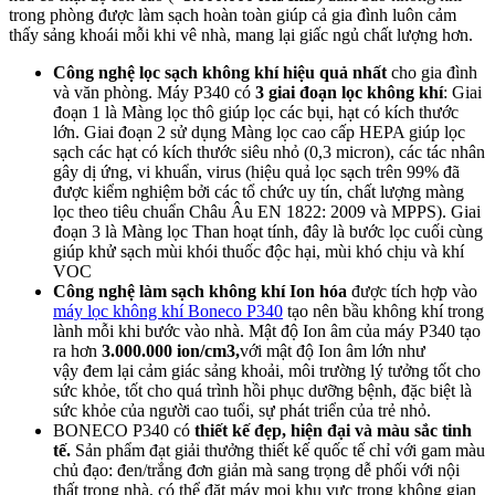
trong phòng được làm sạch hoàn toàn giúp cả gia đình luôn cảm
thấy sảng khoái mỗi khi vê nhà, mang lại giấc ngủ chất lượng hơn.
Công nghệ lọc sạch không khí hiệu quả nhất
cho gia đình
và văn phòng. Máy P340 có
3 giai đoạn lọc không khí
: Giai
đoạn 1 là Màng lọc thô giúp lọc các bụi, hạt có kích thước
lớn. Giai đoạn 2 sử dụng Màng lọc cao cấp HEPA giúp lọc
sạch các hạt có kích thước siêu nhỏ (0,3 micron), các tác nhân
gây dị ứng, vi khuẩn, virus (hiệu quả lọc sạch trên 99% đã
được kiểm nghiệm bởi các tổ chức uy tín, chất lượng màng
lọc theo tiêu chuẩn Châu Âu EN 1822: 2009 và MPPS). Giai
đoạn 3 là Màng lọc Than hoạt tính, đây là bước lọc cuối cùng
giúp khử sạch mùi khói thuốc độc hại, mùi khó chịu và khí
VOC
Công nghệ làm sạch không khí Ion hóa
được tích hợp vào
máy lọc không khí Boneco P340
tạo nên bầu không khí trong
lành mỗi khi bước vào nhà. Mật độ Ion âm của máy P340 tạo
ra hơn
3.000.000 ion/cm3,
với mật độ Ion âm lớn như
vậy đem lại cảm giác sảng khoải, môi trường lý tưởng tốt cho
sức khỏe, tốt cho quá trình hồi phục dưỡng bệnh, đặc biệt là
sức khỏe của người cao tuổi, sự phát triển của trẻ nhỏ.
BONECO P340 có
thiết kế đẹp, hiện đại và màu sắc tinh
tế.
Sản phẩm đạt giải thưởng thiết kế quốc tế chỉ với gam màu
chủ đạo: đen/trắng đơn giản mà sang trọng dễ phối với nội
thất trong nhà, có thể đặt máy mọi khu vực trong không gian