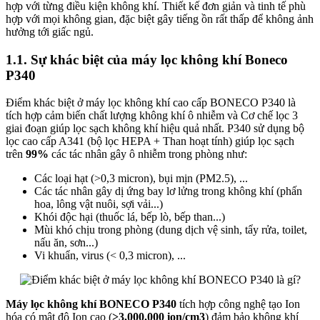
hợp với từng điều kiện không khí. Thiết kế đơn giản và tinh tế phù
hợp với mọi không gian, đặc biệt gây tiếng ồn rất thấp để không ảnh
hưởng tới giấc ngủ.
1.1. Sự khác biệt của máy lọc không khí Boneco
P340
Điểm khác biệt ở máy lọc không khí cao cấp BONECO P340 là
tích hợp cảm biến chất lượng không khí ô nhiễm và Cơ chế lọc 3
giai đoạn giúp lọc sạch không khí hiệu quả nhất. P340 sử dụng bộ
lọc cao cấp A341 (bộ lọc HEPA + Than hoạt tính) giúp lọc sạch
trên
99%
các tác nhân gây ô nhiễm trong phòng như:
Các loại hạt (>0,3 micron), bụi mịn (PM2.5), ...
Các tác nhân gây dị ứng bay lơ lửng trong không khí (phấn
hoa, lông vật nuôi, sợi vải...)
Khói độc hại (thuốc lá, bếp lò, bếp than...)
Mùi khó chịu trong phòng (dung dịch vệ sinh, tẩy rửa, toilet,
nấu ăn, sơn...)
Vi khuẩn, virus (< 0,3 micron), ...
Máy lọc không khí BONECO P340
tích hợp công nghệ tạo Ion
hóa có mật độ Ion cao (
>3.000.000 ion/cm3
) đảm bảo không khí