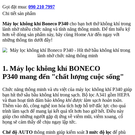
Gọi đặt mua:
090 210 7997
Chi tiết sản phẩm
Máy lọc không khí Boneco P340
cho bạn hơi thở không khí trong
lành nhờ nhiều chức năng và tính năng thông minh. Để tìm hiểu kỹ
hơn về dòng sản phẩm này, hãy cùng Home Air đến ngay với
những thông tin dưới đây!
1. Máy lọc không khí BONECO
P340 mang đến "chất lượng cuộc sống"
Chức năng thông minh và ưu việt của máy lọc không khí P340 giúp
bạn hít thở sâu bầu không khí trong sạch. Bộ lọc A341 gồm HEPA
và than hoạt tính đảm bảo
không khí được làm sạch hoàn toàn
.
Thêm vào đó, công nghệ ion hóa tích hợp hỗ trỡ đắc lực cho quá
trình làm sạch để mang lại kết quả tốt hơn bao giờ hết. Điều này
giúp cho những người gặp dị ứng về viêm mũi, viêm xoang, cổ
họng sẽ cảm thấy dễ chịu ngay lập tức.
Chế độ AUTO
thông minh giúp kiểm soát
3 mức độ lọc
để phù