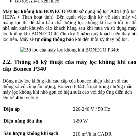
Bộ lọc A341 kèm theo
Máy lọc không khí BONECO P340
sử dụng bộ lọc
A341
(bộ lọc
HEPA + Than hoạt tính). Bên cạnh việc định kỳ vệ sinh máy và
màng lọc thì để đảm bảo chất lượng lọc không khí sạch tối ưu thì
nhà sản xuất khuyến cáo khách hàng sau khi mua và sử dụng máy
lọc không khí BONECO thì định kỳ
1 năm
quý khách nên thay bộ
lọc trên. Máy sẽ
tự động thông báo
khi đến thời kỳ thay bộ lọc.
2.2. Thông số kỹ thuật của máy lọc không khí cao
cấp Boneco P340
Dòng máy lọc không khí cao cấp của boneco nhập khẩu với các
thông số vô cùng ấn tượng, Boneco P340 là một trong những mẫu
máy lọc không khí nhỏ gọn có hiệu suất cao với đáp ứng diện tích
lên tới 40m vuông.
Điện áp
220-240 V / 50 Hz
Điện năng tiêu thụ
1-50 W
3
Sản lượng không khí sạch
210 m
/h in CADR