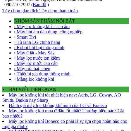
0902.10.7997 (
Bản đồ
)
Tùy chọn giao dịch
Tùy chọn thanh toán
NHÓM SẢN PHẨM NỔI BẬT
› Máy lọc không khí - Tạo ẩm
› Máy hút ẩm dân dụng, công nghiệp
› Smart Tivi
› Tủ lạnh LG chính hãng
› Robot hút bụi thông minh
› Máy Giặt - Máy Sấy
› Máy lọc nước ion kiềm
› Máy lọc nước cao cấp
› Máy rửa bát, chén
› Thiết bị gia dụng thông minh
› Màng lọc không khí
BÀI VIẾT LIÊN QUAN
Máy lọc không khí tốt nhất hiện nay: Aeris, LG, Coway, AO
Smith, Daikin hay Sharp
Đánh giá máy lọc không khí mini của LG và Boneco
Máy lọc không khí mua ở đâu tốt nhất? Thương hiệu nào? Giá
bao nhiêu?
Máy lọc không khí Boneco có phải là sự lựa chọn hoàn hảo cho
mọi gia đình?