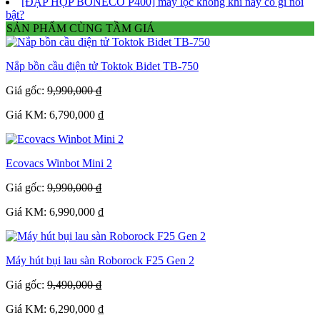
[ĐẬP HỘP BONECO P400] máy lọc không khí này có gì nổi
bật?
SẢN PHẨM CÙNG TẦM GIÁ
Nắp bồn cầu điện tử Toktok Bidet TB-750
Giá gốc:
9,990,000 ₫
Giá KM: 6,790,000 ₫
Ecovacs Winbot Mini 2
Giá gốc:
9,990,000 ₫
Giá KM: 6,990,000 ₫
Máy hút bụi lau sàn Roborock F25 Gen 2
Giá gốc:
9,490,000 ₫
Giá KM: 6,290,000 ₫