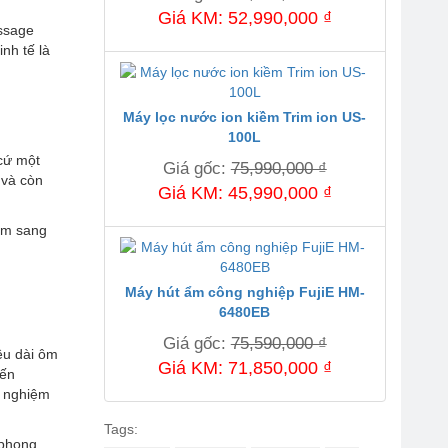
Giá KM: 52,990,000 ₫
ssage
nh tế là
Máy lọc nước ion kiềm Trim ion US-
.
100L
cứ một
Giá gốc:
75,990,000 ₫
 và còn
Giá KM: 45,990,000 ₫
àm sang
Máy hút ẩm công nghiệp FujiE HM-
6480EB
Giá gốc:
75,590,000 ₫
u dài ôm
Giá KM: 71,850,000 ₫
̂́n
i nghiệm
Tags:
 phong