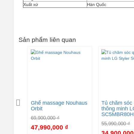
Xuất xứ
Hàn Quốc
Sản phẩm liên quan
ouhaus
Ghế massage Nouhaus
Tủ chăm sóc
Orbit
thông minh L
SC5MBR80H
69,900,000 ₫
55,990,000 ₫
47,990,000 ₫
-34%
-31%
34,900,000