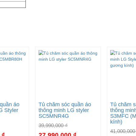
 quần áo
Tủ chăm sóc quần áo
Tủ chăm s
G Styler
thông minh LG styler
thông minh
SC5MNR4G
S3MFC (M
kính)
39,990,000 ₫
41,000,000
 ₫
27,990,000 ₫
-38%
-30%