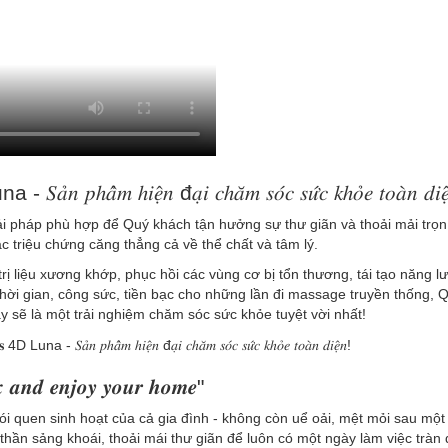
𝑆𝑎̉𝑛 𝑝ℎ𝑎̂̉𝑚 ℎ𝑖𝑒̣̂𝑛 đ𝑎̣𝑖 𝑐ℎ𝑎̆𝑚 𝑠𝑜́𝑐 𝑠𝑢̛́𝑐 𝑘ℎ𝑜̉𝑒 𝑡𝑜𝑎̀𝑛 𝑑𝑖𝑒̣
ải pháp phù hợp để Quý khách tận hưởng sự thư giãn và thoải mải trọn
c triệu chứng căng thẳng cả về thể chất và tâm lý.
rị liệu xương khớp, phục hồi các vùng cơ bị tổn thương, tái tạo năng l
thời gian, công sức, tiền bạc cho những lần đi massage truyền thống, 
ây sẽ là một trải nghiệm chăm sóc sức khỏe tuyệt vời nhất!
𝒂𝒙 𝒂𝒏𝒅 𝒆𝒏𝒋𝒐𝒚 𝒚𝒐𝒖𝒓 𝒉𝒐𝒎𝒆"
i quen sinh hoạt của cả gia đình - không còn uể oải, mệt mỏi sau một
thần sảng khoái, thoải mái thư giãn để luôn có một ngày làm việc tràn