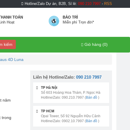
Hotline/Zalo Dự án, B2B, Sỉ lẻ:
090 210 7997
-
RSS
THANH TOÁN
BẢO TRÌ
Linh Hoạt
Miễn phí Trọn đời*
m kiếm
Giỏ hàng (
0
)
aus 4D Luna
Liên hệ Hotline/Zalo:
090 210 7997
TP Hà Nội
Số 603 Hoàng Hoa Thám, P. Ngọc Hà
Hotline/Zalo: 090.210.7997 (
Bản đồ
)
ắt năm
TP HCM
Opal Tower, Số 92 Nguyễn Hữu Cảnh
 trong
Hotline/Zalo: 0902.10.7997 (
Bản đồ
)