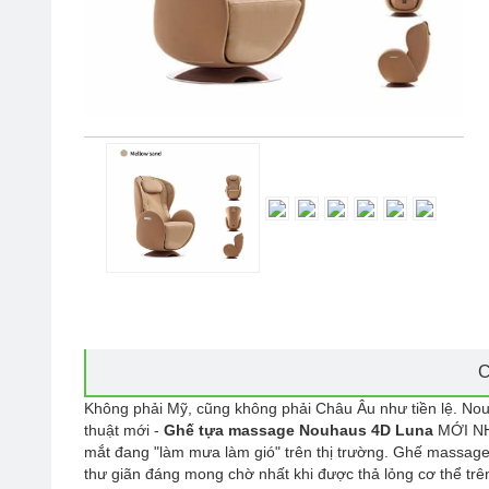
C
Không phải Mỹ, cũng không phải Châu Âu như tiền lệ. Nouha
thuật mới -
Ghế tựa massage Nouhaus 4D Luna
MỚI NHẤ
mắt đang "làm mưa làm gió" trên thị trường. Ghế massag
thư giãn đáng mong chờ nhất khi được thả lỏng cơ thể trê