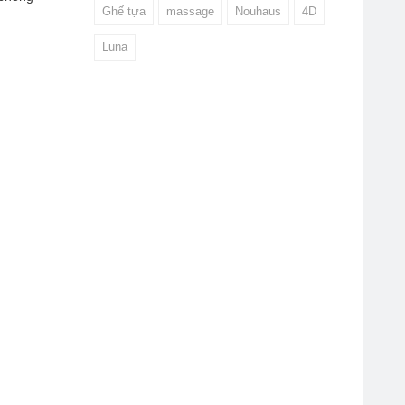
Ghế tựa
massage
Nouhaus
4D
Luna