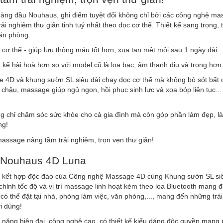
àng đầu Nouhaus, ghi điểm tuyệt đối không chỉ bởi các công nghệ ma
 nghiệm thư giãn tinh tuý nhất theo dọc cơ thể. Thiết kế sang trọng, ti
căn phòng.
ơ thể - giúp lưu thông máu tốt hơn, xua tan mệt mỏi sau 1 ngày dài
kế hài hoà hơn so với model cũ là loa bạc, âm thanh dịu và trong hơn
e 4D và khung sườn SL siêu dài chạy dọc cơ thể mà không bỏ sót bất 
 chậu, massage giúp ngủ ngon, hồi phục sinh lực và xoa bóp liên tục...
chỉ chăm sóc sức khỏe cho cả gia đình mà còn góp phần làm đẹp, l
ng!
𝗸 with Nouhaus 4D Luna
́t hợp độc đáo của Công nghệ Massage 4D cùng Khung sườn SL siê
̀o, điều chỉnh tốc độ và vị trí massage linh hoạt kèm theo loa Bluetooth mang đe
hi có thể đặt tại nhà, phòng làm việc, văn phòng,..., mang đến những trả
i dùng!
năng hiện đại, công nghệ cao, có thiết kế kiểu dáng độc quyền mang