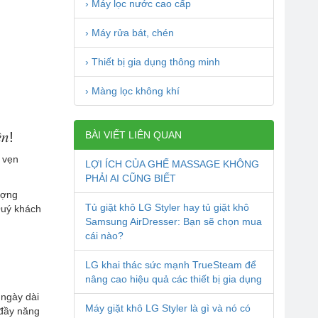
› Máy lọc nước cao cấp
› Máy rửa bát, chén
› Thiết bị gia dụng thông minh
› Màng lọc không khí
̂𝑛!
BÀI VIẾT LIÊN QUAN
 vẹn
LỢI ÍCH CỦA GHẾ MASSAGE KHÔNG
PHẢI AI CŨNG BIẾT
ượng
Tủ giặt khô LG Styler hay tủ giặt khô
Quý khách
Samsung AirDresser: Bạn sẽ chọn mua
cái nào?
LG khai thác sức mạnh TrueSteam để
nâng cao hiệu quả các thiết bị gia dụng
 ngày dài
Máy giặt khô LG Styler là gì và nó có
 đầy năng