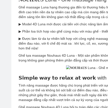
Ghế massage Luna hạng thương gia đến từ thương hiệu h
đỉnh cao trên nền da tự nhiên cao cấp mà còn mang đến trải
điểm sáng tôn lên không gian nội thất đẳng cấp trong cả 
▶ Model 4D Luna mới được cải tiến với chức năng làm ấm c
▶ Phần loa tích hợp vào ghế cùng màu với màu ghế - thiết 
▶ Được làm từ da tự nhiên kết hợp với công nghệ massag
điểm đau nào, với 6 chế độ mát xa : khí lực, cổ, eo, xương
hơn thế nữa!
Ghế tựa massage Nouhaus 4D Luna - Một sản phẩm không 
trọng không gian phòng thêm phần đẳng cấp và thời thượ
𝗦𝗶𝗺𝗽𝗹𝗲 𝘄𝗮𝘆 𝘁𝗼 𝗿𝗲𝗹𝗮𝘅 𝗮𝘁 𝘄𝗼𝗿
Tính năng massage được hãng chú trọng phát triển với sự kê
suốt cả cơ thể và không bỏ sót bất cứ điểm đau na
những phút giây thư giãn, thoải mái nhất suốt ngày dài k
massage đẳng cấp nhất vượt trên cả sự kỳ vọng của ngườ
Ghế massage Nouhaus 4D Luna hội tụ toàn diện các chức 