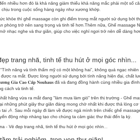
đến nhiều hơn đó là khả năng giảm thiểu khả năng mắc phải một số c
 chịu trong cuộc sống hàng ngày như xương khớp.
ức khỏe thì ghế massage còn ghi điểm trong mắt người sử dụng bởi th
 căn phòng trở nên sang trọng và tinh tế hơn.Thêm nữa, Ghế massage
mở nhạc nghe và thư giãn, giúp cho việc nghỉ ngơi trở nên dễ dàng hơ
ang nhã, tinh tế thu hút ở mọi góc nhìn...
Tính năng và tính thấm mỹ có một không hai”, không quá ngạc nhiên 
được ra mắt. Được lòng người sử dụng bởi tính năng hiện đại, chất l
𝐮̛𝐨̛𝐧𝐠 𝐆𝐢𝐚 𝐂𝐚𝐨 𝐂𝐚̂́𝐩 𝐍𝐨𝐮𝐡𝐚𝐮𝐬 đã và đang đồng hành cùng nhiều gia đì
g cách và tinh tế.
ất hãng vừa ra mắt đang "làm mưa làm gió" trên thị trường - Ghế m
i những phút giây thư giãn đáng mong chờ nhất khi được thả lỏng cơ 
tai 🎶. Sau mỗi ngày đi làm về được ngả mình trên chiếc ghế massage
yển động nhịp nhàng tạo cho chúng ta cảm giác thư thái đến lạ kỳ.
tầm trải nghiệm, trọn vẹn thư giãn!