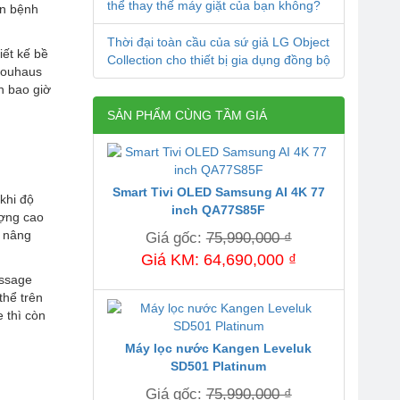
thể thay thế máy giặt của bạn không?
ăn bệnh
Thời đại toàn cầu của sứ giả LG Object
iết kế bề
Collection cho thiết bị gia dụng đồng bộ
 Nouhaus
n bao giờ
SẢN PHẨM CÙNG TẦM GIÁ
Smart Tivi OLED Samsung AI 4K 77
khi độ
inch QA77S85F
ượng cao
nh nâng
Giá gốc:
75,990,000 ₫
Giá KM: 64,690,000 ₫
assage
thể trên
 thì còn
Máy lọc nước Kangen Leveluk
SD501 Platinum
Giá gốc:
75,990,000 ₫