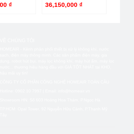
00 ₫
36,150,000 ₫
-48%
-40%
VỀ CHÚNG TÔI
HOMEAIR - Kênh phân phối thiết bị xử lý không khí, nước
sạch, điện máy thông minh. Các sản phẩm điện máy, gia
dụng, robot hút bụi, máy lọc không khí, máy hút ẩm, máy lọc
nước... thương hiệu hàng đầu với GIÁ TỐT NHÁT tại KHO,
hậu mãi uy tín!
CÔNG TY CỔ PHẦN CÔNG NGHỆ HOMEAIR TOÀN CẦU
Hotline:
0902 10 7997
| Email: info@homeair.vn
Showroom HN: Số 603 Hoàng Hoa Thám, P.Ngọc Hà
TP.HCM: Opal Tower, 92 Nguyễn Hữu Cảnh, P.Thạnh Mỹ
Tây