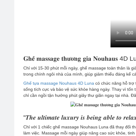
𝐆𝐡𝐞̂́ 𝐦𝐚𝐬𝐬𝐚𝐠𝐞 𝐭𝐡𝐮̛𝐨̛𝐧𝐠 𝐠𝐢𝐚 𝐍𝐨𝐮𝐡𝐚𝐮𝐬 4D Luna - 
Chỉ với 15-30 phút mỗi ngày, ghế massage toàn thân là gi
trong chính ngôi nhà của mình, giúp giảm thiểu đáng kể cá
Ghế tựa massage Nouhaus 4D Luna
có chức năng hỗ trợ t
sống tích cực và bảo vệ sức khỏe hàng ngày. Thay vì tốn 
chỉ cần ngồi tận hưởng phút giây thư giãn ngay tại nhà. Đ
"𝑻𝒉𝒆 𝒖𝒍𝒕𝒊𝒎𝒂𝒕𝒆 𝒍𝒖𝒙𝒖𝒓𝒚 𝒊𝒔 𝒃𝒆𝒊𝒏𝒈 𝒂𝒃𝒍𝒆 𝒕𝒐 𝒓𝒆𝒍
Chỉ với 1 chiếc ghế massage Nouhaus Luna đã thay đổi thó
làm việc. Massage mỗi ngày giúp nâng cao sức khỏe, tinh 