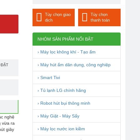
Tùy chọn giao
Tùy chọn
dịch
thanh toán
NHÓM SẢN PHẨM NỔI BẬT
-43%
› Máy lọc không khí - Tạo ẩm
› Máy hút ẩm dân dụng, công nghiệp
ể ĐẶT
› Smart Tivi
› Tủ lạnh LG chính hãng
› Robot hút bụi thông minh
› Máy Giặt - Máy Sấy
tác nghệ
 vừa ra
› Máy lọc nước ion kiềm
út giây