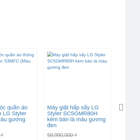
óc quần áo
Máy giặt hấp sấy LG
 LG Styler
Styler SC5GMR80H
àu gương
kèm bàn là màu gương
đen
 ₫
59,990,000 ₫