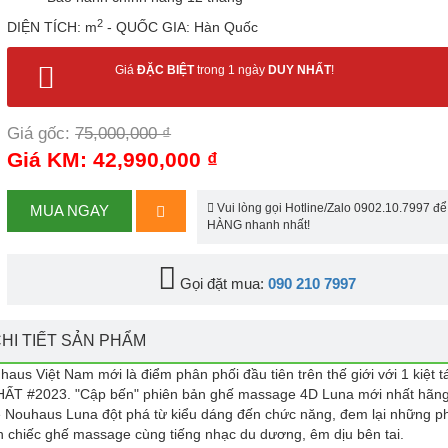
2
DIỆN TÍCH: m
- QUỐC GIA: Hàn Quốc
Giá
ĐẶC BIỆT
trong 1 ngày
DUY NHẤT
!
Giá gốc:
75,000,000 ₫
Giá KM: 42,990,000 ₫
Vui lòng gọi Hotline/Zalo 0902.10.7997 đ
MUA NGAY
HÀNG nhanh nhất!
Gọi đặt mua:
090 210 7997
HI TIẾT SẢN PHẨM
us Việt Nam mới là điểm phân phối đầu tiên trên thế giới với 1 kiệt 
T #2023. "Cập bến" phiên bản ghế massage 4D Luna mới nhất hãng
e Nouhaus Luna đột phá từ kiểu dáng đến chức năng, đem lại những ph
n chiếc ghế massage cùng tiếng nhạc du dương, êm dịu bên tai.