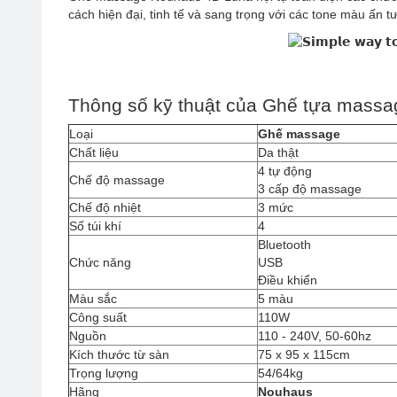
cách hiện đại, tinh tế và sang trọng với các tone màu ấn t
Thông số kỹ thuật của Ghế tựa mass
Loại
Ghế massage
Chất liệu
Da thật
4 tự động
Chế độ massage
3 cấp độ massage
Chế độ nhiệt
3 mức
Số túi khí
4
Bluetooth
Chức năng
USB
Điều khiển
Màu sắc
5 màu
Công suất
110W
Nguồn
110 - 240V, 50-60hz
Kích thước từ sàn
75 x 95 x 115cm
Trọng lượng
54/64kg
Hãng
Nouhaus