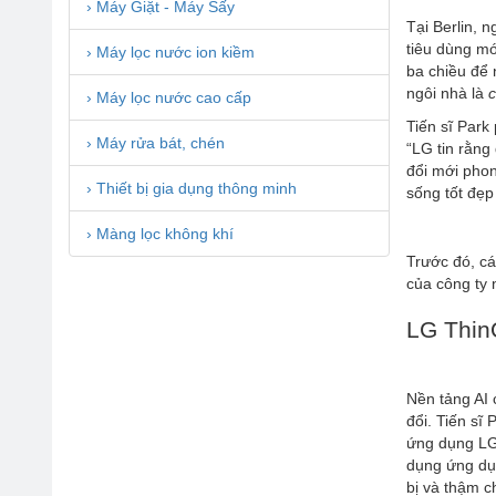
› Máy Giặt - Máy Sấy
Tại Berlin, 
tiêu dùng mớ
› Máy lọc nước ion kiềm
ba chiều để 
ngôi nhà là
› Máy lọc nước cao cấp
Tiến sĩ Park
› Máy rửa bát, chén
“LG tin rằng
đổi mới phon
› Thiết bị gia dụng thông minh
sống tốt đẹp
› Màng lọc không khí
Trước đó, cá
của công ty 
LG Thin
Nền tảng AI 
đổi. Tiến sĩ 
ứng dụng LG
dụng ứng dụn
bị và thậm c