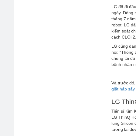
LG đã đi đầu
ngày. Dòng r
tháng 7 năm 
robot, LG đã
kiểm soát ch
cách CLOi 2.
LG cũng đang
nói: “Thông 
chúng tôi đã
bệnh nhân m
Và trước đó,
giặt hấp sấy
LG Thin
Tiến sĩ Kim 
LG ThinQ Ho
lũng Silicon
tương lai đư