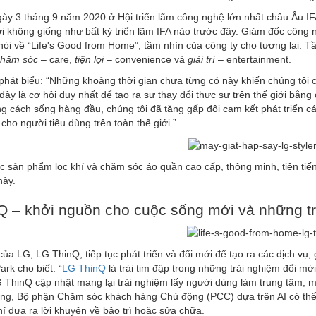
ngày 3 tháng 9 năm 2020 ở Hội triển lãm công nghệ lớn nhất châu Âu IFA
i không giống như bất kỳ triển lãm IFA nào trước đây. Giám đốc công 
nói về “Life's Good from Home”, tầm nhìn của công ty cho tương lai. Tầm 
chăm sóc
– care,
tiện lợi
– convenience và
giải trí
– entertainment.
 phát biểu: “Những khoảng thời gian chưa từng có này khiến chúng tô
 đây là cơ hội duy nhất để tạo ra sự thay đổi thực sự trên thế giới bằn
g cách sống hàng đầu, chúng tôi đã tăng gấp đôi cam kết phát triển c
 cho người tiêu dùng trên toàn thế giới.”
c sản phẩm lọc khí và chăm sóc áo quần cao cấp, thông minh, tiên t
này.
Q – khởi nguồn cho cuộc sống mới và những t
của LG, LG ThinQ, tiếp tục phát triển và đổi mới để tạo ra các dịch v
Park cho biết: “
LG ThinQ
là trái tim đập trong những trải nghiệm đổi mớ
 ThinQ cập nhật mang lại trải nghiệm lấy người dùng làm trung tâm, 
g, Bộ phận Chăm sóc khách hàng Chủ động (PCC) dựa trên AI có thể ph
hí đưa ra lời khuyên về bảo trì hoặc sửa chữa.