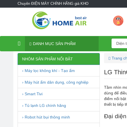
Chuyên ĐIỆN MÁY CHÍNH HÃNG giá KHO
DANH MỤC SẢN PHẨM
Trang c
NHÓM SẢN PHẨM NỔI BẬT
› Máy lọc không khí - Tạo ẩm
LG Thin
› Máy hút ẩm dân dụng, công nghiệp
Tầm nhìn mớ
dùng để điều
› Smart Tivi
điểm nổi bật
thiết bị tiếp
› Tủ lạnh LG chính hãng
Đại diện
› Robot hút bụi thông minh