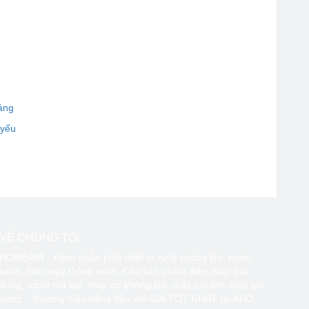
áng
 yếu
VỀ CHÚNG TÔI
HOMEAIR - Kênh phân phối thiết bị xử lý không khí, nước
sạch, điện máy thông minh. Các sản phẩm điện máy, gia
dụng, robot hút bụi, máy lọc không khí, máy hút ẩm, máy lọc
nước... thương hiệu hàng đầu với GIÁ TỐT NHÁT tại KHO,