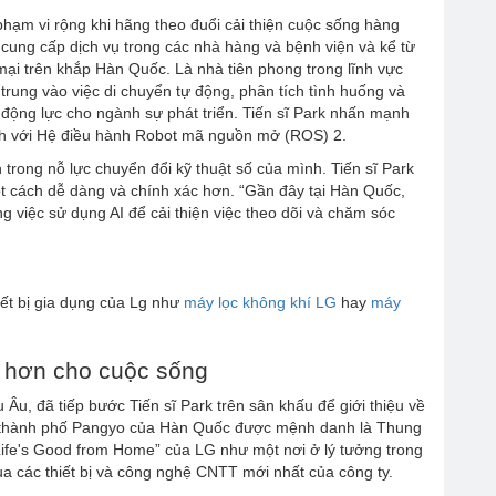
phạm vi rộng khi hãng theo đuổi cải thiện cuộc sống hàng
cung cấp dịch vụ trong các nhà hàng và bệnh viện và kể từ
mại trên khắp Hàn Quốc. Là nhà tiên phong trong lĩnh vực
trung vào việc di chuyển tự động, phân tích tình huống và
 động lực cho ngành sự phát triển. Tiến sĩ Park nhấn mạnh
ích với Hệ điều hành Robot mã nguồn mở (ROS) 2.
rong nỗ lực chuyển đổi kỹ thuật số của mình. Tiến sĩ Park
một cách dễ dàng và chính xác hơn. “Gần đây tại Hàn Quốc,
g việc sử dụng AI để cải thiện việc theo dõi và chăm sóc
ết bị gia dụng của Lg như
máy lọc không khí LG
hay
máy
i hơn cho cuộc sống
Âu, đã tiếp bước Tiến sĩ Park trên sân khấu để giới thiệu về
ại thành phố Pangyo của Hàn Quốc được mệnh danh là Thung
Life's Good from Home” của LG như một nơi ở lý tưởng trong
qua các thiết bị và công nghệ CNTT mới nhất của công ty.