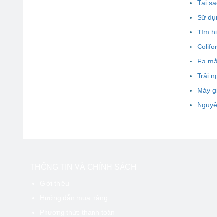
Tại s
Sử dụ
Tìm hi
Colif
Ra mắ
Trải n
Máy gi
Nguyê
THÔNG TIN VÀ CHÍNH SÁCH
Giới thiệu
Hướng dẫn mua hàng
Phương thức thanh toán