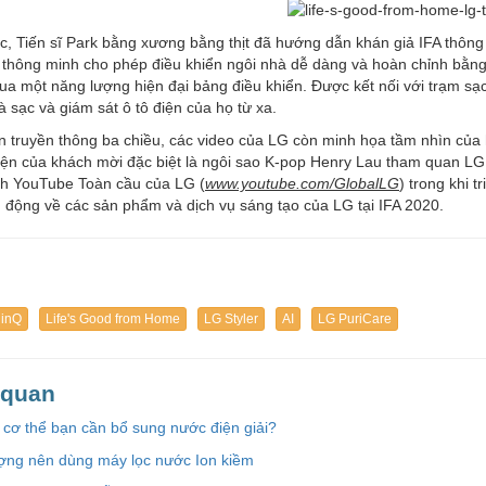
c, Tiến sĩ Park bằng xương bằng thịt đã hướng dẫn khán giả IFA thô
thông minh cho phép điều khiển ngôi nhà dễ dàng và hoàn chỉnh bằng c
ua một năng lượng hiện đại bảng điều khiển. Được kết nối với trạm sạc
 sạc và giám sát ô tô điện của họ từ xa.
n truyền thông ba chiều, các video của LG còn minh họa tầm nhìn của 
iện của khách mời đặc biệt là ngôi sao K-pop Henry Lau tham quan L
nh YouTube Toàn cầu của LG (
www.youtube.com/GlobalLG
) trong khi t
động về các sản phẩm và dịch vụ sáng tạo của LG tại IFA 2020.
hinQ
Life's Good from Home
LG Styler
AI
LG PuriCare
n quan
 cơ thể bạn cần bổ sung nước điện giải?
ượng nên dùng máy lọc nước Ion kiềm