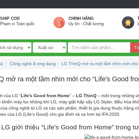
SHIP COD
CHÍNH HÃNG
Phạm vi Toàn quốc
Uy tín - Chất lượng
Tì
hủ
Công nghệ & ứng dụng
LG ThinQ mở ra một tầm nhìn mới cho “
Q mở ra một tầm nhìn mới cho “Life's Good fr
i của LG “
Life's Good from Home
” –
LG ThinQ
– một trong những ứn
 khiển máy lọc không khí LG, máy giặt hấp sấy LG Styler, điều hòa khô
 của công nghệ từ LG và các sản phẩm, thiết bị gia dụng thuộc hãng 
 theo của LG (Life’s Good) cho gia đình và xa hơn tại IFA 2020.
 LG giới thiệu “Life's Good from Home” trong tư