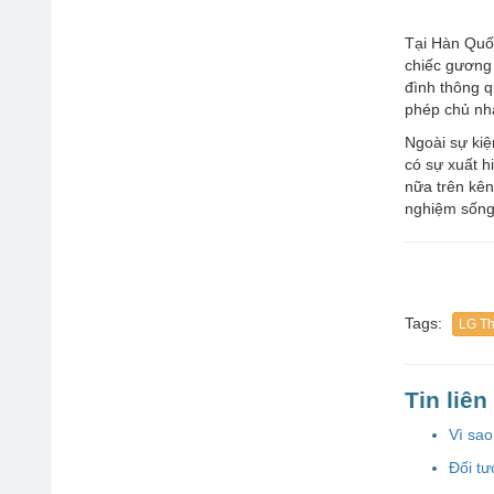
Tại Hàn Quố
chiếc gương 
đình thông q
phép chủ nhà
Ngoài sự kiệ
có sự xuất h
nữa trên kê
nghiệm sống 
Tags:
LG T
Tin liê
Vì sao
Đối t