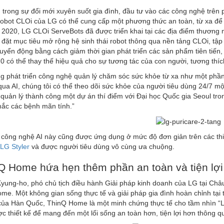
 trong sự đổi mới xuyên suốt gia đình, đầu tư vào các công nghệ trên 
obot CLOi của LG có thể cung cấp một phương thức an toàn, từ xa để 
2020, LG CLOi ServeBots đã được triển khai tại các địa điểm thương 
 đặt mục tiêu mở rộng hệ sinh thái robot thông qua nền tảng CLOi, tập 
uyển động bằng cách giảm thời gian phát triển các sản phẩm tiên tiến,
0 có thể thay thế hiệu quả cho sự tương tác của con người, tương th
 phát triển công nghệ quản lý chăm sóc sức khỏe từ xa như một phần t
qua AI, chúng tôi có thể theo dõi sức khỏe của người tiêu dùng 24/7 
 quản lý thành công một dự án thí điểm với Đại học Quốc gia Seoul tron
ắc các bệnh mãn tính.”
 công nghệ AI này cũng được ứng dụng ở mức độ đơn giản trên các thi
 LG Styler
và được người tiêu dùng vô cùng ưa chuộng.
Q Home hứa hẹn thêm phần an toàn và tiện lợ
Kyung-ho, phó chủ tịch điều hành Giải pháp kinh doanh của LG tại Châu 
me. Một không gian sống thực tế và giải pháp gia đình hoàn chỉnh t
 của Hàn Quốc, ThinQ Home là một minh chứng thực tế cho tầm nhìn “
ợc thiết kế để mang đến một lối sống an toàn hơn, tiện lợi hơn thông 