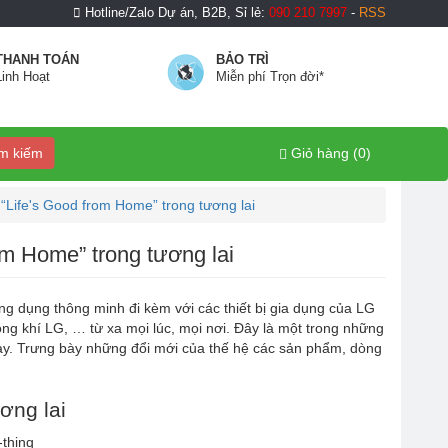
Hotline/Zalo Dự án, B2B, Sỉ lẻ:
090 210 7997
-
RSS
THANH TOÁN
BẢO TRÌ
Linh Hoạt
Miễn phí Trọn đời*
m kiếm
Giỏ hàng (
0
)
Life's Good from Home” trong tương lai
om Home” trong tương lai
g dụng thông minh đi kèm với các thiết bị gia dụng của LG
ng khí LG, … từ xa mọi lúc, mọi nơi. Đây là một trong những
này. Trưng bày những đổi mới của thế hệ các sản phẩm, dòng
ơng lai