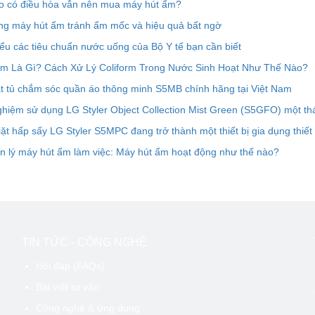
ao có điều hòa vẫn nên mua máy hút ẩm?
ng máy hút ẩm tránh ẩm mốc và hiệu quả bất ngờ
ểu các tiêu chuẩn nước uống của Bộ Y tế bạn cần biết
orm Là Gì? Cách Xử Lý Coliform Trong Nước Sinh Hoạt Như Thế Nào?
t tủ chắm sóc quần áo thông minh S5MB chính hãng tại Việt Nam
ghiệm sử dụng LG Styler Object Collection Mist Green (S5GFO) một th
ặt hấp sấy LG Styler S5MPC đang trở thành một thiết bị gia dụng thiết
n lý máy hút ẩm làm việc: Máy hút ẩm hoạt động như thế nào?
TIN TỨC - CÔNG NGHỆ
Hỏi đáp (FAQs)
Bài viết tư vấn
Công nghệ & ứng dụng