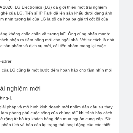
 2020, LG Electronics (LG) đã giới thiệu một trải nghiệm
nghệ của LG, Tiến sĩ IP Park đã lên sân khấu dưới dạng ảnh
nhìn tương lai của LG là tối đa hóa ba giá trị cốt lõi của
i càng không chắc chắn về tương lai”. Ông cũng nhấn mạnh:
g cách nhận ra tiềm năng mới cho ngôi nhà. Với tư cách là nhà
ác sản phẩm và dịch vụ mới, cải tiến nhằm mang lại cuộc
iến của LG cũng là một bước đệm hoàn hảo cho tầm nhìn mới
rải nghiệm mới
ụ, giải pháp và mô hình kinh doanh mới nhằm dẫn đầu sự thay
i làm phong phú cuộc sống của chúng tôi” khi trình bày cách
mở rộng từ hỗ trợ khách hàng đến mua nguồn cung cấp. Sử
ân tích và báo cáo lại trạng thái hoạt động của các thiết