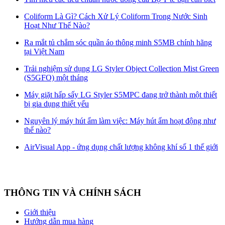
Coliform Là Gì? Cách Xử Lý Coliform Trong Nước Sinh
Hoạt Như Thế Nào?
Ra mắt tủ chắm sóc quần áo thông minh S5MB chính hãng
tại Việt Nam
Trải nghiệm sử dụng LG Styler Object Collection Mist Green
(S5GFO) một tháng
Máy giặt hấp sấy LG Styler S5MPC đang trở thành một thiết
bị gia dụng thiết yếu
Nguyên lý máy hút ẩm làm việc: Máy hút ẩm hoạt động như
thế nào?
AirVisual App - ứng dụng chất lượng không khí số 1 thế giới
THÔNG TIN VÀ CHÍNH SÁCH
Giới thiệu
Hướng dẫn mua hàng