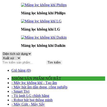
Màng lọc không khí Philips
Màng lọc không khí LG
Màng lọc không khí Daikin
Tìm kiếm
Giỏ hàng (
0
)
NHÓM SẢN PHẨM NỔI BẬT
› Máy lọc không khí - Tạo ẩm
› Máy hút ẩm dân dụng, công nghiệp
› Smart Tivi
› Tủ lạnh LG chính hãng
› Robot hút bụi thông minh
› Máy Giặt - Máy Sấy