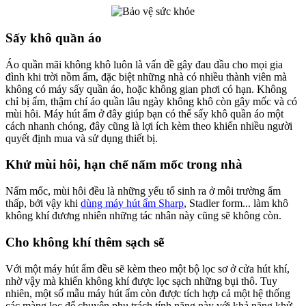
Sấy khô quần áo
Áo quần mãi không khô luôn là vấn đề gây đau đầu cho mọi gia
đình khi trời nồm ẩm, đặc biệt những nhà có nhiều thành viên mà
không có máy sấy quần áo, hoặc không gian phơi có hạn. Không
chỉ bị ẩm, thậm chí áo quần lâu ngày không khô còn gây mốc và có
mùi hôi. Máy hút ẩm ở đây giúp bạn có thể sấy khô quần áo một
cách nhanh chóng, đây cũng là lợi ích kèm theo khiến nhiều người
quyết định mua và sử dụng thiết bị.
Khử mùi hôi, hạn chế nấm mốc trong nhà
Nấm mốc, mùi hôi đều là những yếu tố sinh ra ở môi trường ẩm
thấp, bởi vậy khi
dùng máy hút ẩm Sharp
, Stadler form... làm khô
không khí đương nhiên những tác nhân này cũng sẽ không còn.
Cho không khí thêm sạch sẽ
Với một máy hút ẩm đều sẽ kèm theo một bộ lọc sơ ở cửa hút khí,
nhờ vậy mà khiến không khí được lọc sạch những bụi thô. Tuy
nhiên, một số mẫu máy hút ẩm còn được tích hợp cả một hệ thống
các màng lọc để chuyên phụ trách tính năng này với khả năng khử