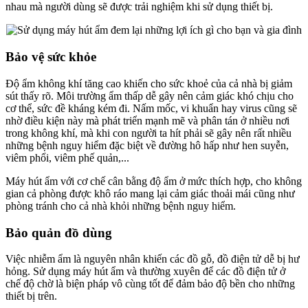
nhau mà người dùng sẽ được trải nghiệm khi sử dụng thiết bị.
Bảo vệ sức khỏe
Độ ẩm không khí tăng cao khiến cho sức khoẻ của cả nhà bị giảm
sút thấy rõ. Môi trường ẩm thấp dễ gây nên cảm giác khó chịu cho
cơ thể, sức đề kháng kém đi. Nấm mốc, vi khuẩn hay virus cũng sẽ
nhờ điều kiện này mà phát triển mạnh mẽ và phân tán ở nhiều nơi
trong không khí, mà khi con người ta hít phải sẽ gây nên rất nhiều
những bệnh nguy hiểm đặc biệt về đường hô hấp như hen suyễn,
viêm phổi, viêm phế quản,...
Máy hút ẩm với cơ chế cân bằng độ ẩm ở mức thích hợp, cho không
gian cả phòng được khô ráo mang lại cảm giác thoải mái cũng như
phòng tránh cho cả nhà khỏi những bệnh nguy hiểm.
Bảo quản đồ dùng
Việc nhiễm ẩm là nguyên nhân khiến các đồ gỗ, đồ điện tử dễ bị hư
hỏng. Sử dụng máy hút ẩm và thường xuyên để các đồ điện tử ở
chế độ chờ là biện pháp vô cùng tốt để đảm bảo độ bền cho những
thiết bị trên.