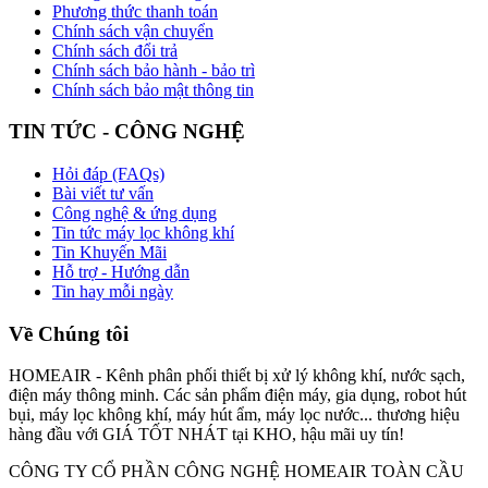
Phương thức thanh toán
Chính sách vận chuyển
Chính sách đổi trả
Chính sách bảo hành - bảo trì
Chính sách bảo mật thông tin
TIN TỨC - CÔNG NGHỆ
Hỏi đáp (FAQs)
Bài viết tư vấn
Công nghệ & ứng dụng
Tin tức máy lọc không khí
Tin Khuyến Mãi
Hỗ trợ - Hướng dẫn
Tin hay mỗi ngày
Về Chúng tôi
HOMEAIR - Kênh phân phối thiết bị xử lý không khí, nước sạch,
điện máy thông minh. Các sản phẩm điện máy, gia dụng, robot hút
bụi, máy lọc không khí, máy hút ẩm, máy lọc nước... thương hiệu
hàng đầu với GIÁ TỐT NHÁT tại KHO, hậu mãi uy tín!
CÔNG TY CỔ PHẦN CÔNG NGHỆ HOMEAIR TOÀN CẦU