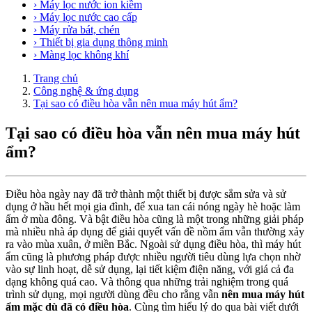
› Máy lọc nước ion kiềm
› Máy lọc nước cao cấp
› Máy rửa bát, chén
› Thiết bị gia dụng thông minh
› Màng lọc không khí
Trang chủ
Công nghệ & ứng dụng
Tại sao có điều hòa vẫn nên mua máy hút ẩm?
Tại sao có điều hòa vẫn nên mua máy hút
ẩm?
Điều hòa ngày nay đã trở thành một thiết bị được sắm sửa và sử
dụng ở hầu hết mọi gia đình, để xua tan cái nóng ngày hè hoặc làm
ấm ở mùa đông. Và bật điều hòa cũng là một trong những giải pháp
mà nhiều nhà áp dụng để giải quyết vấn đề nồm ẩm vẫn thường xảy
ra vào mùa xuân, ở miền Bắc. Ngoài sử dụng điều hòa, thì máy hút
ẩm cũng là phương pháp được nhiều người tiêu dùng lựa chọn nhờ
vào sự linh hoạt, dễ sử dụng, lại tiết kiệm điện năng, với giá cả đa
dạng không quá cao. Và thông qua những trải nghiệm trong quá
trình sử dụng, mọi người dùng đều cho rằng vẫn
nên mua máy hút
ẩm mặc dù đã có điều hòa
. Cùng tìm hiểu lý do qua bài viết dưới