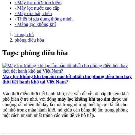
› Máy lọc nước ion kiềm
› Máy lọc nước cao cấp
› Máy rửa bát, chén
› Thiết bị gia dụng thông minh
› Màng lọc không khí
Trang chủ
phòng điều hòa
Tags: phòng điều hòa
Máy lọc không khí tạo ẩm nào tốt nhất cho phòng điều hòa hay
thời tiết hanh khô tại Việt Nam?
Vào thời điểm thời tiết hanh khô, các vấn đề về hô hấp đi kèm khá
phổ biến ở trẻ nhỏ, với dòng
máy lọc không khí tạo ẩm
được ưa
chuộng rất nhiều thì đây là một trong những thiết bị cực kì tốt cho
trẻ nhỏ trong mùa hành khô, nó giúp cân bằng độ ẩm trong phòng
một cách nhanh nhất tránh các vấn đề về hô hấp.