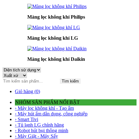
Màng lọc không khí Philips
Màng lọc không khí LG
Màng lọc không khí Daikin
Tìm kiếm
Giỏ hàng (
0
)
NHÓM SẢN PHẨM NỔI BẬT
› Máy lọc không khí - Tạo ẩm
› Máy hút ẩm dân dụng, công nghiệp
› Smart Tivi
› Tủ lạnh LG chính hãng
› Robot hút bụi thông minh
› Máy Giặt - Máy Sấy