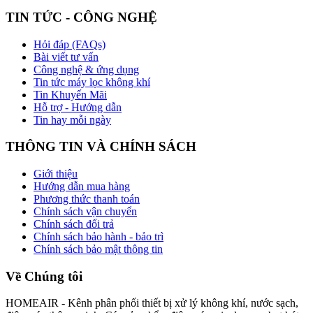
TIN TỨC - CÔNG NGHỆ
Hỏi đáp (FAQs)
Bài viết tư vấn
Công nghệ & ứng dụng
Tin tức máy lọc không khí
Tin Khuyến Mãi
Hỗ trợ - Hướng dẫn
Tin hay mỗi ngày
THÔNG TIN VÀ CHÍNH SÁCH
Giới thiệu
Hướng dẫn mua hàng
Phương thức thanh toán
Chính sách vận chuyển
Chính sách đổi trả
Chính sách bảo hành - bảo trì
Chính sách bảo mật thông tin
Về Chúng tôi
HOMEAIR - Kênh phân phối thiết bị xử lý không khí, nước sạch,