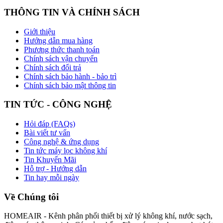
THÔNG TIN VÀ CHÍNH SÁCH
Giới thiệu
Hướng dẫn mua hàng
Phương thức thanh toán
Chính sách vận chuyển
Chính sách đổi trả
Chính sách bảo hành - bảo trì
Chính sách bảo mật thông tin
TIN TỨC - CÔNG NGHỆ
Hỏi đáp (FAQs)
Bài viết tư vấn
Công nghệ & ứng dụng
Tin tức máy lọc không khí
Tin Khuyến Mãi
Hỗ trợ - Hướng dẫn
Tin hay mỗi ngày
Về Chúng tôi
HOMEAIR - Kênh phân phối thiết bị xử lý không khí, nước sạch,