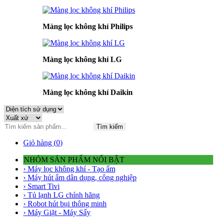
Màng lọc không khí Philips
Màng lọc không khí LG
Màng lọc không khí Daikin
Tìm kiếm
Giỏ hàng (
0
)
NHÓM SẢN PHẨM NỔI BẬT
› Máy lọc không khí - Tạo ẩm
› Máy hút ẩm dân dụng, công nghiệp
› Smart Tivi
› Tủ lạnh LG chính hãng
› Robot hút bụi thông minh
› Máy Giặt - Máy Sấy