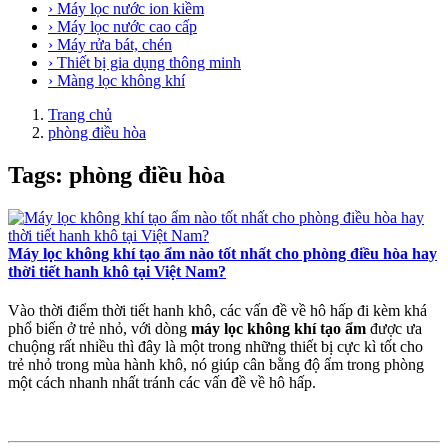
› Máy lọc nước ion kiềm
› Máy lọc nước cao cấp
› Máy rửa bát, chén
› Thiết bị gia dụng thông minh
› Màng lọc không khí
Trang chủ
phòng điều hòa
Tags: phòng điều hòa
Máy lọc không khí tạo ẩm nào tốt nhất cho phòng điều hòa hay
thời tiết hanh khô tại Việt Nam?
Vào thời điểm thời tiết hanh khô, các vấn đề về hô hấp đi kèm khá
phổ biến ở trẻ nhỏ, với dòng
máy lọc không khí tạo ẩm
được ưa
chuộng rất nhiều thì đây là một trong những thiết bị cực kì tốt cho
trẻ nhỏ trong mùa hành khô, nó giúp cân bằng độ ẩm trong phòng
một cách nhanh nhất tránh các vấn đề về hô hấp.