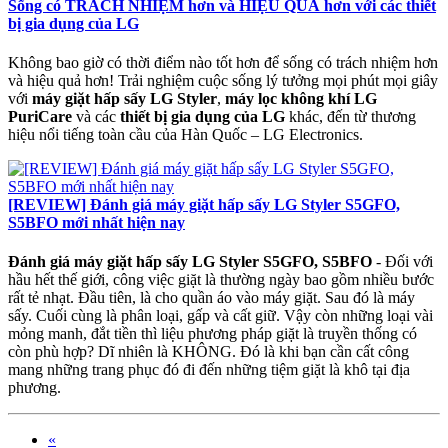
Sống có TRÁCH NHIỆM hơn và HIỆU QUẢ hơn với các thiết
bị gia dụng của LG
Không bao giờ có thời điểm nào tốt hơn để sống có trách nhiệm hơn
và hiệu quả hơn! Trải nghiệm cuộc sống lý tưởng mọi phút mọi giây
với
máy giặt hấp sấy LG Styler
,
máy lọc không khí LG
PuriCare
và các
thiết bị gia dụng của LG
khác, đến từ thương
hiệu nổi tiếng toàn cầu của Hàn Quốc – LG Electronics.
[REVIEW] Đánh giá máy giặt hấp sấy LG Styler S5GFO,
S5BFO mới nhất hiện nay
Đánh giá máy giặt hấp sấy LG Styler S5GFO, S5BFO
- Đối với
hầu hết thế giới, công việc giặt là thường ngày bao gồm nhiều bước
rất tẻ nhạt. Đầu tiên, là cho quần áo vào máy giặt. Sau đó là máy
sấy. Cuối cùng là phân loại, gấp và cất giữ. Vậy còn những loại vài
mỏng manh, đắt tiền thì liệu phương pháp giặt là truyền thống có
còn phù hợp? Dĩ nhiên là KHÔNG. Đó là khi bạn cần cất công
mang những trang phục đó đi đến những tiệm giặt là khô tại địa
phương.
«