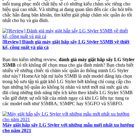
mỗi trang phục mỗi chất liệu sẽ có những kiểu chăm sóc riêng cho
hiệu quả cao nhất. Và những ai đang quan tâm đến các câu hỏi trên
chắc hẳn đang băn khoăn, tìm kiếm giải pháp chăm sóc quần áo tốt
nhất cho họ và gia đình.
[Review] Đánh giá máy giặt hấp sấy LG Styler S5MB về thiết
kế, công suất và giá cả
Bạn tìm kiếm những review,
đánh giá máy giặt hấp sấy LG Styler
S5MB
có tốt không để chọn mua cho gia đình mình? Bạn chưa biết
nhiều về những chiếc tủ chăm sóc quần áo thông minh LG Styler
như này? HomeAir bật mí luôn S5MB là một model đáng lựa chọn
trong bộ sưu tập tủ giặt khô LG Styler bởi không chỉ cung cấp cho
bạn những bộ quần áo không bị nhăn và tươi mới mà mức giá ưu
đãi cùng những tính năng tiện ích kèm theo khiến LG Styler S5MB
vẫn giữ được sự nổi bật của mình ngay cả khi LG liên tục tung ra
các model mới như S5MBA, S5MPC hay S5GFO và S5BFO.
Máy giặt hấp sấy LG Styler với những mẫu mới nhất xu hướng
cho năm 2021