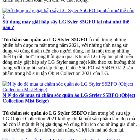
Sử dụng máy giặt hấp sấy LG Syler S5GFO tại nhà như thế
nào ?
Tủ chăm sóc quần áo LG Styler S5GFO
là một trong những
phiên bản được ra mắt trong năm 2021, với những tính năng sử
dụng vô cùng thuận tiện cho người dùng, nó là một trong những
thiết bị rất "hot" trong thời gian qua. Khi mà LG tiếp tục phát triển
dòng máy giặt hấp sấy LG Styler sang một kiểu theo xu hướng thời
trang với từng bộ sưu tập riêng. Chiếc S5GFO và S5BFO là 2 sản
phẩm trong bộ sưu tập Objet Collection 2021 của LG.
N lý do để mua tủ chăm sóc quần áo LG Styler S5BFO (Object
Collection Mist Beige)
Tủ chăm sóc quần áo LG Styler S5BFO
nằm trong bộ sưu tập
LG Object Collection 2021 không chỉ là một sản phẩm làm đẹp mà
nó còn là một thiết bị gia dụng vô cùng hữu ích cho những gia đình,
môi trường cần đến những tính năng và lợi ích mà nó đem lại.