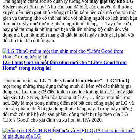
Trải nghiệm chăm sóc áo quần lý tưởng với
máy giặt sấy khô LG
Styler
ngay hôm nay! Như các bạn đã biết, các chuyến đi thường
xuyên đến tiệm giặt khô không chỉ tốn kém tiền của mà còn tốn thời
gian và thường khó có thể hài hòa với những người có lịch trình bận
rộn mỗi ngày như thương nhân, người nổi tiếng, … Tay nắm cửa
hay ghế thường là những nơi bạn vắt lên những bộ quần áo, vật
dụng mà bạn rất muốn mang đi giặt là mỗi ngày nhưng lại phải vứt
đó cho tới khi có thời gian.
LG ThinQ mở ra một tầm nhìn mới cho “Life's Good from
Home” trong tương lai
Tầm nhìn mới của LG “
Life's Good from Home
” –
LG ThinQ
–
một trong những ứng dụng thông minh đi kèm với các thiết bị gia
dụng của LG dùng để điều khiển máy lọc không khí LG, máy giặt
hấp sấy LG Styler, điều hòa không khí LG, … từ xa mọi lúc, mọi
nơi. Đây là một trong những điểm nổi bật của công nghệ từ LG và
các sản phẩm, thiết bị gia dụng thuộc hãng này. Trưng bày những
đổi mới của thế hệ các sản phẩm, dòng thiết bị tiếp theo của LG
(Life’s Good) cho gia đình và xa hơn tại IFA 2020.