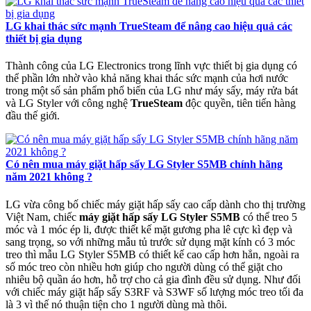
LG khai thác sức mạnh TrueSteam để nâng cao hiệu quả các
thiết bị gia dụng
Thành công của LG Electronics trong lĩnh vực thiết bị gia dụng có
thể phần lớn nhờ vào khả năng khai thác sức mạnh của hơi nước
trong một số sản phẩm phổ biến của LG như máy sấy, máy rửa bát
và LG Styler với công nghệ
TrueSteam
độc quyền, tiên tiến hàng
đầu thế giới.
Có nên mua máy giặt hấp sấy LG Styler S5MB chính hãng
năm 2021 không ?
LG vừa công bố chiếc máy giặt hấp sấy cao cấp dành cho thị trường
Việt Nam, chiếc
máy giặt hấp sấy LG Styler S5MB
có thể treo 5
móc và 1 móc ép li, được thiết kế mặt gương pha lê cực kì đẹp và
sang trọng, so với những mẫu tủ trước sử dụng mặt kính có 3 móc
treo thì mẫu LG Styler S5MB có thiết kế cao cấp hơn hẳn, ngoài ra
số móc treo còn nhiều hơn giúp cho người dùng có thể giặt cho
nhiêu bộ quần áo hơn, hỗ trợ cho cả gia đình đều sử dụng. Như đối
với chiếc máy giặt hấp sấy S3RF và S3WF số lượng móc treo tối đa
là 3 vì thế nó thuận tiện cho 1 người dùng mà thôi.