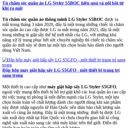
Tủ chăm sóc quần áo LG Styler S5BOC hiệu quả và nổi bật từ
khi ra mắt
Tủ chăm sóc quần áo thông minh LG Styler S5BOC
được ra
mắt trong tháng 3 năm 2020, đây là một trong những chiếc tủ chăm
sóc quần áo cao cấp được LG ra mắt trong năm 2021, đây là một
trong những tủ giặt sấy thế hệ mới nhất của LG, với những khả
năng xử lý trang phục hết sức chuyên nghiệp thì chiếc tủ chăm sóc
quần áo mới này sẽ đem lại một lựa chọn hoàn hảo dành cho người
dùng Việt Nam.
Đập hộp máy giặt hấp sấy LG S5GFO - một thiết bị trang trí
sang trọng
Một thiết bị cao cấp như
máy giặt hấp sấy LG Styler S5GFO
,
ngoài việc mang đến thiết bị hỗ trợ giặt khô các loại quần áo cao cấp
thì việc trang trí phòng là một điểm mạnh của LG Styler, một lựa
chọn hoàn toàn về chất lượng dành cho người dùng khi sản phẩm
này được nhập nguyên từ Hàn Quốc nên đảm bảo chất lượng sản
xuất vô cùng ấn tượng. Đây là một trong những thiết bị được LG
sản xuất duy nhất tại Hàn Quốc và chưa chuyển giao bất kì công
nghệ sản xuất nào sang các nhà máy khác trên thế giới. Điều đó
khiến bạn hoàn toàn yên tâm về chất lượng.