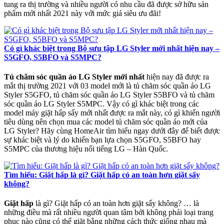
tung ra thị trường và nhiều người có nhu cầu đã được sở hữu sản
phẩm mới nhất 2021 này với mức giá siêu ưu đãi!
Có gì khác biệt trong Bộ sưu tập LG Styler mới nhất hiện nay –
S5GFO, S5BFO và S5MPC?
Tủ chăm sóc quần áo LG Styler mới nhất
hiện nay đã được ra
mắt thị trường 2021 với 03 model mới là tủ chăm sóc quần áo LG
Styler S5GFO, tủ chăm sóc quần áo LG Styler S5BFO và tủ chăm
sóc quần áo LG Styler S5MPC. Vậy có gì khác biệt trong các
model máy giặt hấp sấy mới nhất được ra mắt này, có gì khiến người
tiêu dùng nên chọn mua các model tủ chăm sóc quần áo mới của
LG Styler? Hãy cùng HomeAir tìm hiểu ngay dưới đây để biết được
sự khác biệt và lý do khiến bạn lựa chọn S5GFO, S5BFO hay
S5MPC của thương hiệu nổi tiếng LG – Hàn Quốc.
Tìm hiểu: Giặt hấp là gì? Giặt hấp có an toàn hơn giặt sấy
không?
Giặt hấp
là gì? Giặt hấp có an toàn hơn giặt sấy không? … là
những điều mà rất nhiều người quan tâm bởi không phải loại trang
phục nào cũng có thể giặt bằng những cách thức giống nhau mà