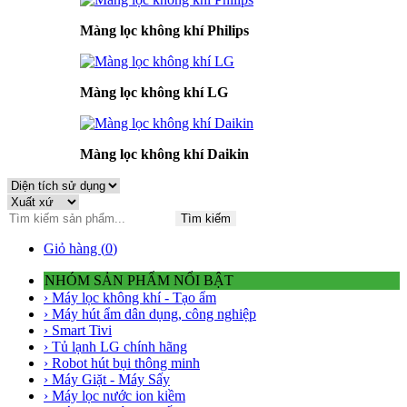
Màng lọc không khí Philips
Màng lọc không khí LG
Màng lọc không khí Daikin
Tìm kiếm
Giỏ hàng (
0
)
NHÓM SẢN PHẨM NỔI BẬT
› Máy lọc không khí - Tạo ẩm
› Máy hút ẩm dân dụng, công nghiệp
› Smart Tivi
› Tủ lạnh LG chính hãng
› Robot hút bụi thông minh
› Máy Giặt - Máy Sấy
› Máy lọc nước ion kiềm