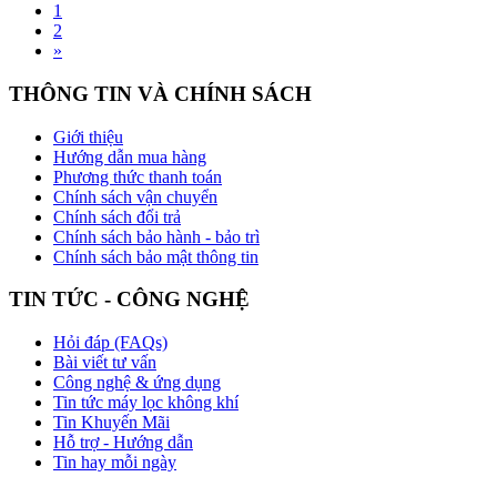
1
2
»
THÔNG TIN VÀ CHÍNH SÁCH
Giới thiệu
Hướng dẫn mua hàng
Phương thức thanh toán
Chính sách vận chuyển
Chính sách đổi trả
Chính sách bảo hành - bảo trì
Chính sách bảo mật thông tin
TIN TỨC - CÔNG NGHỆ
Hỏi đáp (FAQs)
Bài viết tư vấn
Công nghệ & ứng dụng
Tin tức máy lọc không khí
Tin Khuyến Mãi
Hỗ trợ - Hướng dẫn
Tin hay mỗi ngày