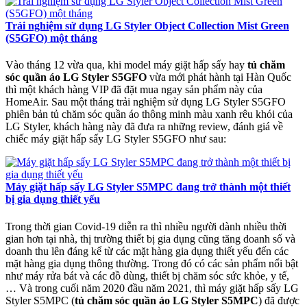
Trải nghiệm sử dụng LG Styler Object Collection Mist Green
(S5GFO) một tháng
Vào tháng 12 vừa qua, khi model máy giặt hấp sấy hay
tủ chăm
sóc quần áo LG Styler S5GFO
vừa mới phát hành tại Hàn Quốc
thì một khách hàng VIP đã đặt mua ngay sản phẩm này của
HomeAir. Sau một tháng trải nghiệm sử dụng LG Styler S5GFO
phiên bản tủ chăm sóc quần áo thông minh màu xanh rêu khói của
LG Styler, khách hàng này đã đưa ra những review, đánh giá về
chiếc máy giặt hấp sấy LG Styler S5GFO như sau:
Máy giặt hấp sấy LG Styler S5MPC đang trở thành một thiết
bị gia dụng thiết yếu
Trong thời gian Covid-19 diễn ra thì nhiều người dành nhiều thời
gian hơn tại nhà, thị trường thiết bị gia dụng cũng tăng doanh số và
doanh thu lên đáng kể từ các mặt hàng gia dụng thiết yếu đến các
mặt hàng gia dụng thông thường. Trong đó có các sản phẩm nổi bật
như máy rửa bát và các đồ dùng, thiết bị chăm sóc sức khỏe, y tế,
… Và trong cuối năm 2020 đầu năm 2021, thì máy giặt hấp sấy LG
Styler S5MPC (
tủ chăm sóc quần áo LG Styler S5MPC
) đã được