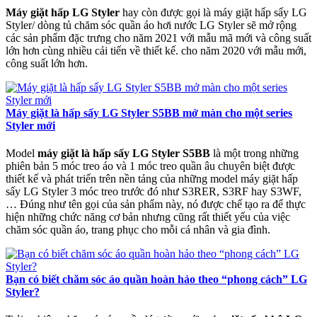
Máy giặt hấp LG Styler
hay còn được gọi là máy giặt hấp sấy LG
Styler/ dòng tủ chăm sóc quần áo hơi nước LG Styler sẽ mở rộng
các sản phẩm đặc trưng cho năm 2021 với mẫu mã mới và công suất
lớn hơn cùng nhiều cải tiến về thiết kế. cho năm 2020 với mẫu mới,
công suất lớn hơn.
Máy giặt là hấp sấy LG Styler S5BB mở màn cho một series
Styler mới
Model
máy giặt là hấp sấy LG Styler S5BB
là một trong những
phiên bản 5 móc treo áo và 1 móc treo quần âu chuyên biệt được
thiết kế và phát triển trên nền tảng của những model máy giặt hấp
sấy LG Styler 3 móc treo trước đó như S3RER, S3RF hay S3WF,
… Đúng như tên gọi của sản phẩm này, nó được chế tạo ra để thực
hiện những chức năng cơ bản nhưng cũng rất thiết yếu của việc
chăm sóc quần áo, trang phục cho mỗi cá nhân và gia đình.
Bạn có biết chăm sóc áo quần hoàn hảo theo “phong cách” LG
Styler?