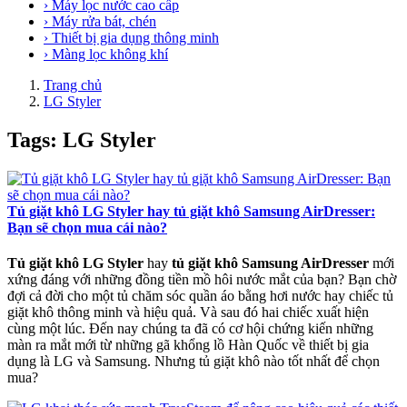
› Máy lọc nước cao cấp
› Máy rửa bát, chén
› Thiết bị gia dụng thông minh
› Màng lọc không khí
Trang chủ
LG Styler
Tags: LG Styler
Tủ giặt khô LG Styler hay tủ giặt khô Samsung AirDresser:
Bạn sẽ chọn mua cái nào?
Tủ giặt khô LG Styler
hay
tủ giặt khô Samsung AirDresser
mới
xứng đáng với những đồng tiền mồ hôi nước mắt của bạn? Bạn chờ
đợi cả đời cho một tủ chăm sóc quần áo bằng hơi nước hay chiếc tủ
giặt khô thông minh và hiệu quả. Và sau đó hai chiếc xuất hiện
cùng một lúc. Đến nay chúng ta đã có cơ hội chứng kiến ​​những
màn ra mắt mới từ những gã khổng lồ Hàn Quốc về thiết bị gia
dụng là LG và Samsung. Nhưng tủ giặt khô nào tốt nhất để chọn
mua?