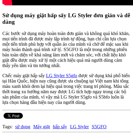
Sử dụng máy giặt hấp sấy LG Styler đơn giản và dễ
dàng
Các bước sử dụng máy hoàn toàn đơn giản và không quá khó khăn,
mọi tiến trình đã được máy lập trình tự động, bạn chỉ cần lựa chọn
một tiến trình phù hợp với quần áo của mình và chờ để mặc sau khi
máy hoàn thành quá trình xử lý. S5GFO là một trong những phiên
bản toàn diện về khả năng làm mới và chăm sóc, với chất liệu khó
giặt đều được máy xử lý một cách hiệu quả mà người dùng cảm
thấy yên tâm và tin tưởng nhất.
Chếc máy giặt hấp sấy
LG Styler S5gfo
được sử dụng khá phổ biến
tại Hàn Quốc, hiện nay cũng được ưa chuộng tại Việt nam khi tông
màu xanh khói đem lại hiệu quả trong việc trang trí phòng. Màu sắc
thời trang xu hướng năm nay được LG tích hợp ngay trong các bộ
sản phẩm của mình, vì vậy mà LG Styler S5gfo và S5bfo luôn là
lựa chọn hàng đầu hiện nay của người dùng.
Tags:
sử dụng
Máy giặt
hấp sấy
LG Styler
S5GFO