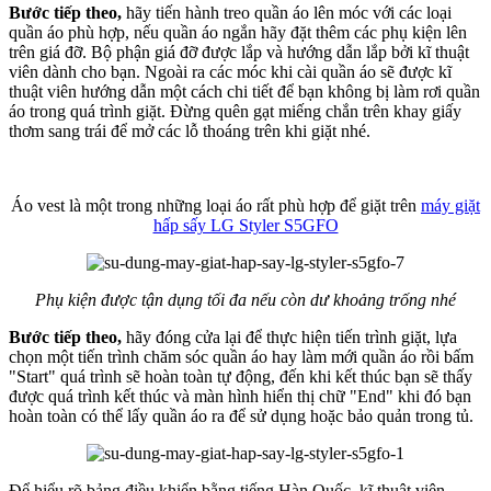
Bước tiếp theo,
hãy tiến hành treo quần áo lên móc với các loại
quần áo phù hợp, nếu quần áo ngắn hãy đặt thêm các phụ kiện lên
trên giá đỡ. Bộ phận giá đỡ được lắp và hướng dẫn lắp bởi kĩ thuật
viên dành cho bạn. Ngoài ra các móc khi cài quần áo sẽ được kĩ
thuật viên hướng dẫn một cách chi tiết để bạn không bị làm rơi quần
áo trong quá trình giặt. Đừng quên gạt miếng chắn trên khay giấy
thơm sang trái để mở các lỗ thoáng trên khi giặt nhé.
Áo vest là một trong những loại áo rất phù hợp để giặt trên
máy giặt
hấp sấy LG Styler S5GFO
Phụ kiện được tận dụng tối đa nếu còn dư khoảng trống nhé
Bước tiếp theo,
hãy đóng cửa lại để thực hiện tiến trình giặt, lựa
chọn một tiến trình chăm sóc quần áo hay làm mới quần áo rồi bấm
"Start" quá trình sẽ hoàn toàn tự động, đến khi kết thúc bạn sẽ thấy
được quá trình kết thúc và màn hình hiển thị chữ "End" khi đó bạn
hoàn toàn có thể lấy quần áo ra để sử dụng hoặc bảo quản trong tủ.
Để hiểu rõ bảng điều khiển bằng tiếng Hàn Quốc, kĩ thuật viên