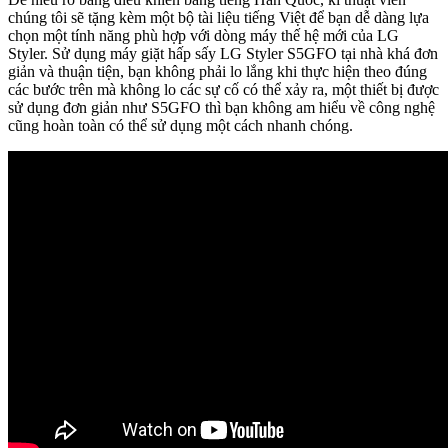
chúng tôi sẽ tặng kèm một bộ tài liệu tiếng Việt để bạn dễ dàng lựa
chọn một tính năng phù hợp với dòng máy thế hệ mới của LG
Styler. Sử dụng máy giặt hấp sấy LG Styler S5GFO tại nhà khá đơn
giản và thuận tiện, bạn không phải lo lắng khi thực hiện theo đúng
các bước trên mà không lo các sự cố có thể xảy ra, một thiết bị được
sử dụng đơn giản như S5GFO thì bạn không am hiểu về công nghệ
cũng hoàn toàn có thể sử dụng một cách nhanh chóng.