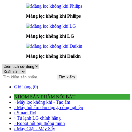
Màng lọc không khí Philips
Màng lọc không khí LG
Màng lọc không khí Daikin
Tìm kiếm
Giỏ hàng (
0
)
NHÓM SẢN PHẨM NỔI BẬT
› Máy lọc không khí - Tạo ẩm
› Máy hút ẩm dân dụng, công nghiệp
› Smart Tivi
› Tủ lạnh LG chính hãng
› Robot hút bụi thông minh
› Máy Giặt - Máy Sấy