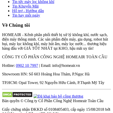
Tin tức máy lọc không khí
Tin Khuyến Mãi
Hỗ trợ - Hướng dẫn
Tin hay mỗi ngày
Về Chúng tôi
HOMEAIR - Kênh phân phối thiết bị xử lý không khí, nước sạch,
điện máy thông minh. Các sản phẩm điện máy, gia dụng, robot hút
bụi, máy lọc không khí, máy hút ẩm, máy lọc nước... thương hiệu
hàng đầu với GIÁ TỐT NHÁT tại KHO, hậu mãi uy tín!
CÔNG TY CỔ PHẦN CÔNG NGHỆ HOMEAIR TOÀN CẦU
Hotline:
0902 10 7997
| Email: info@homeair.vn
Showroom HN: Số 603 Hoàng Hoa Thám, P.Ngọc Hà
TP.HCM: Opal Tower, 92 Nguyễn Hữu Cảnh, P.Thạnh Mỹ Tây
Bản quyền © Công ty Cổ Phần Công Nghệ Homeair Toàn Cầu
Giấy chứng nhận ĐKKD số 0108405403, cấp ngày 15/08/2018 bởi