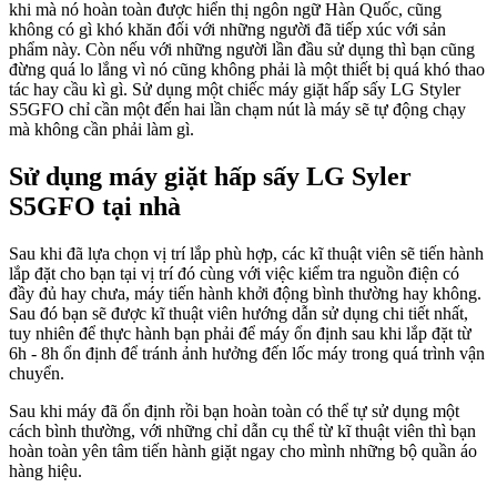
khi mà nó hoàn toàn được hiển thị ngôn ngữ Hàn Quốc, cũng
không có gì khó khăn đối với những người đã tiếp xúc với sản
phẩm này. Còn nếu với những người lần đầu sử dụng thì bạn cũng
đừng quá lo lắng vì nó cũng không phải là một thiết bị quá khó thao
tác hay cầu kì gì. Sử dụng một chiếc máy giặt hấp sấy LG Styler
S5GFO chỉ cần một đến hai lần chạm nút là máy sẽ tự động chạy
mà không cần phải làm gì.
Sử dụng máy giặt hấp sấy LG Syler
S5GFO tại nhà
Sau khi đã lựa chọn vị trí lắp phù hợp, các kĩ thuật viên sẽ tiến hành
lắp đặt cho bạn tại vị trí đó cùng với việc kiểm tra nguồn điện có
đầy đủ hay chưa, máy tiến hành khởi động bình thường hay không.
Sau đó bạn sẽ được kĩ thuật viên hướng dẫn sử dụng chi tiết nhất,
tuy nhiên để thực hành bạn phải để máy ổn định sau khi lắp đặt từ
6h - 8h ổn định để tránh ảnh hưởng đến lốc máy trong quá trình vận
chuyển.
Sau khi máy đã ổn định rồi bạn hoàn toàn có thể tự sử dụng một
cách bình thường, với những chỉ dẫn cụ thể từ kĩ thuật viên thì bạn
hoàn toàn yên tâm tiến hành giặt ngay cho mình những bộ quần áo
hàng hiệu.