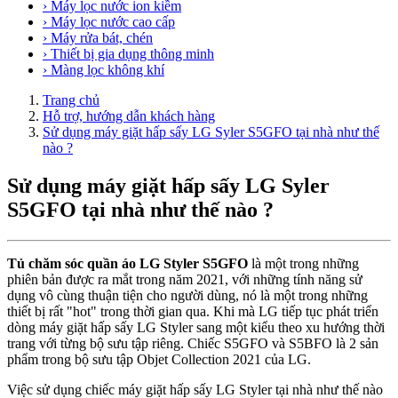
› Máy lọc nước ion kiềm
› Máy lọc nước cao cấp
› Máy rửa bát, chén
› Thiết bị gia dụng thông minh
› Màng lọc không khí
Trang chủ
Hỗ trợ, hướng dẫn khách hàng
Sử dụng máy giặt hấp sấy LG Syler S5GFO tại nhà như thế
nào ?
Sử dụng máy giặt hấp sấy LG Syler
S5GFO tại nhà như thế nào ?
Tủ chăm sóc quần áo LG Styler S5GFO
là một trong những
phiên bản được ra mắt trong năm 2021, với những tính năng sử
dụng vô cùng thuận tiện cho người dùng, nó là một trong những
thiết bị rất "hot" trong thời gian qua. Khi mà LG tiếp tục phát triển
dòng máy giặt hấp sấy LG Styler sang một kiểu theo xu hướng thời
trang với từng bộ sưu tập riêng. Chiếc S5GFO và S5BFO là 2 sản
phẩm trong bộ sưu tập Objet Collection 2021 của LG.
Việc sử dụng chiếc máy giặt hấp sấy LG Styler tại nhà như thế nào