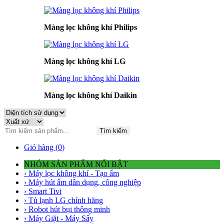
Màng lọc không khí Philips
Màng lọc không khí LG
Màng lọc không khí Daikin
Tìm kiếm
Giỏ hàng (
0
)
NHÓM SẢN PHẨM NỔI BẬT
› Máy lọc không khí - Tạo ẩm
› Máy hút ẩm dân dụng, công nghiệp
› Smart Tivi
› Tủ lạnh LG chính hãng
› Robot hút bụi thông minh
› Máy Giặt - Máy Sấy