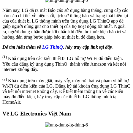
Năm nay, LG đã ra mắt Báo cáo sử dụng hàng tháng, cung cấp các
báo cáo chi tiết về hiệu suất, lịch sử thông báo và trạng thái hiện tại
của của thiết bị LG thông minh trên ứng dụng LG ThinQ app để
giúp người dùng giữ cho thiết bị của họ hoạt động tốt nhất. Ngoài
ra, người dùng nhận được lời nhắc khi đến lúc thực hiện bảo trì và
hướng dẫn từng bước giúp bảo trì thiết bị dễ dàng hơn.
Để tìm hiểu thêm về
LG ThinQ
, hãy truy cập link tại đây.
(1)
Khả dụng trên các kiểu thiết bị LG hỗ trợ Wi-Fi đủ điều kiện.
Yêu cầu đăng ký ứng dụng ThinQ, thành viên Amazon và kết nối
internet không dây.
(2)
Khả dụng trên máy giặt, máy sấy, máy rửa bát và phạm vi hỗ trợ
Wi-Fi đủ điều kiện của LG. Đăng ký tài khoản ứng dụng LG ThinQ
và kết nối internet không dây. Để biết thêm thông tin về các kiểu
máy đủ điều kiện, hãy truy cập các thiết bị LG thông minh tại
HomeAir.
Về LG Electronics Việt Nam