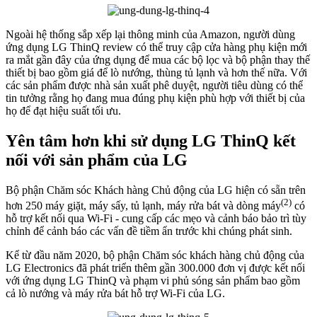
Ngoài hệ thống sắp xếp lại thông minh của Amazon, người dùng
ứng dụng LG ThinQ review có thể truy cập cửa hàng phụ kiện mới
ra mắt gần đây của ứng dụng để mua các bộ lọc và bộ phận thay thế
thiết bị bao gồm giá để lò nướng, thùng tủ lạnh và hơn thế nữa. Với
các sản phẩm được nhà sản xuất phê duyệt, người tiêu dùng có thể
tin tưởng rằng họ đang mua đúng phụ kiện phù hợp với thiết bị của
họ để đạt hiệu suất tối ưu.
Yên tâm hơn khi sử dụng LG ThinQ kết
nối với sản phẩm của LG
Bộ phận Chăm sóc Khách hàng Chủ động của LG hiện có sẵn trên
(2)
hơn 250 máy giặt, máy sấy, tủ lạnh, máy rửa bát và dòng máy
có
hỗ trợ kết nối qua Wi-Fi - cung cấp các mẹo và cảnh báo bảo trì tùy
chỉnh để cảnh báo các vấn đề tiềm ẩn trước khi chúng phát sinh.
Kể từ đầu năm 2020, bộ phận Chăm sóc khách hàng chủ động của
LG Electronics đã phát triển thêm gần 300.000 đơn vị được kết nối
với ứng dụng LG ThinQ và phạm vi phủ sóng sản phẩm bao gồm
cả lò nướng và máy rửa bát hỗ trợ Wi-Fi của LG.