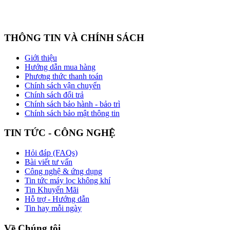
THÔNG TIN VÀ CHÍNH SÁCH
Giới thiệu
Hướng dẫn mua hàng
Phương thức thanh toán
Chính sách vận chuyển
Chính sách đổi trả
Chính sách bảo hành - bảo trì
Chính sách bảo mật thông tin
TIN TỨC - CÔNG NGHỆ
Hỏi đáp (FAQs)
Bài viết tư vấn
Công nghệ & ứng dụng
Tin tức máy lọc không khí
Tin Khuyến Mãi
Hỗ trợ - Hướng dẫn
Tin hay mỗi ngày
Về Chúng tôi