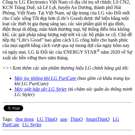
Công ty LG Electronics Việt Nam có địa chỉ trụ sở chính: Lô CN2,
KCN Tràng Duệ, xã Lê Lợi, huyện An Dương, thành phố Hải
Phòng, Việt Nam. Tại Việt Nam, sự tập trung của LG vào Đổi mới
cho Cuộc sống Tốt đẹp hơn (Life’s Good) được thể hiện bằng một
loạt các thiết bị gia dụng sáng tạo, các sản phẩm giải trí gia đình,
điện thoại di động, màn hình thương mại, hệ thống điều hòa không
khí, các giải pháp năng lượng mặt trời và các bộ phận xe cộ. Chủ đề
tiếp thị “Life's Good” bao gồm cách LG cống hiến cho hạnh phúc
của mọi người bằng cách vượt qua sự mong đợi của ngày hôm nay
®
và ngày mai. LG là Đối tác của ENERGY STAR
năm 2020 về Sự
xuất sắc bền vững theo năm tháng.
>>>Xem thêm các sản phẩm thương hiệu LG chính hãng giá tốt:
Máy lọc không khí LG PuriCare
(bao gồm cả khẩu trang lọc
khí LG PuriCare)
Máy giặt hấp sấy LG Styler
(tủ chăm sóc quần áo thông minh
LG Styler)
Tags:
ứng dụng
LG ThinQ
app
ThinQ
SmartThinQ
LG
PuriCare
LG Styler