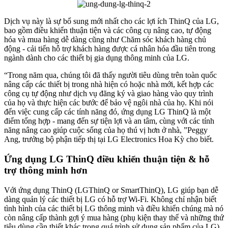
Dịch vụ này là sự bổ sung mới nhất cho các lợi ích ThinQ của LG,
bao gồm điều khiển thuận tiện và các công cụ nâng cao, tự động
hóa và mua hàng dễ dàng cũng như Chăm sóc khách hàng chủ
động - cải tiến hỗ trợ khách hàng được cá nhân hóa đầu tiên trong
ngành dành cho các thiết bị gia dụng thông minh của LG.
“Trong năm qua, chúng tôi đã thấy người tiêu dùng trên toàn quốc
nâng cấp các thiết bị trong nhà hiện có hoặc nhà mới, kết hợp các
công cụ tự động như dịch vụ đăng ký và giao hàng vào quy trình
của họ và thực hiện các bước để bảo vệ ngôi nhà của họ. Khi nói
đến việc cung cấp các tính năng đó, ứng dụng LG ThinQ là một
điểm tổng hợp - mang đến sự tiện lợi và an tâm, cùng với các tính
năng nâng cao giúp cuộc sống của họ thú vị hơn ở nhà, ”Peggy
Ang, trưởng bộ phận tiếp thị tại LG Electronics Hoa Kỳ cho biết.
Ứng dụng LG ThinQ điều khiển thuận tiện & hỗ
trợ thông minh hơn
Với ứng dụng ThinQ (LGThinQ or SmartThinQ), LG giúp bạn dễ
dàng quản lý các thiết bị LG có hỗ trợ Wi-Fi. Không chỉ nhận biết
tình hình của các thiết bị LG thông minh và điều khiển chúng mà nó
còn nâng cấp thành gợi ý mua hàng (phụ kiện thay thế và những thứ
tiêu dùng cần thiết khác trong quá trình sử dụng sản phẩm của LG)