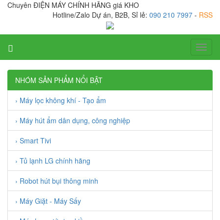
Chuyên ĐIỆN MÁY CHÍNH HÃNG giá KHO
Hotline/Zalo Dự án, B2B, Sỉ lẻ:
090 210 7997
-
RSS
Toggl
naviga
NHÓM SẢN PHẨM NỔI BẬT
› Máy lọc không khí - Tạo ẩm
› Máy hút ẩm dân dụng, công nghiệp
› Smart Tivi
› Tủ lạnh LG chính hãng
› Robot hút bụi thông minh
› Máy Giặt - Máy Sấy