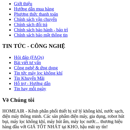
Giới thiệu
Hướng dẫn mua hàng
Phương thức thanh toán
Chính sách vận chuyển
Chính sách đổi trả
Chính sách bảo hành - bảo trì
Chính sách bảo mật thông tin
TIN TỨC - CÔNG NGHỆ
Hỏi đáp (FAQs)
Bài viết tư vấn
Công nghệ & ứng dụng
Tin tức máy lọc không khí
Tin Khuyến Mãi
Hỗ trợ - Hướng dẫn
Tin hay mỗi ngày
Về Chúng tôi
HOMEAIR - Kênh phân phối thiết bị xử lý không khí, nước sạch,
điện máy thông minh. Các sản phẩm điện máy, gia dụng, robot hút
bụi, máy lọc không khí, máy hút ẩm, máy lọc nước... thương hiệu
hàng đầu với GIÁ TỐT NHÁT tại KHO, hậu mãi uy tín!