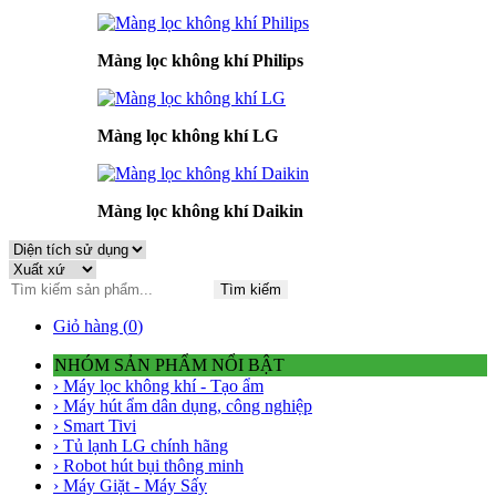
Màng lọc không khí Philips
Màng lọc không khí LG
Màng lọc không khí Daikin
Tìm kiếm
Giỏ hàng (
0
)
NHÓM SẢN PHẨM NỔI BẬT
› Máy lọc không khí - Tạo ẩm
› Máy hút ẩm dân dụng, công nghiệp
› Smart Tivi
› Tủ lạnh LG chính hãng
› Robot hút bụi thông minh
› Máy Giặt - Máy Sấy