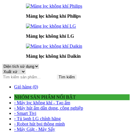
Màng lọc không khí Philips
Màng lọc không khí LG
Màng lọc không khí Daikin
Tìm kiếm
Giỏ hàng (
0
)
NHÓM SẢN PHẨM NỔI BẬT
› Máy lọc không khí - Tạo ẩm
› Máy hút ẩm dân dụng, công nghiệp
› Smart Tivi
› Tủ lạnh LG chính hãng
› Robot hút bụi thông minh
› Máy Giặt - Máy Sấy