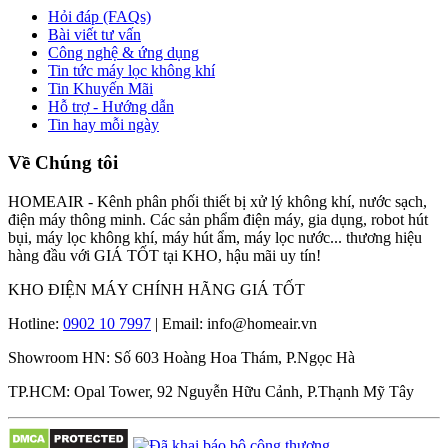
Hỏi đáp (FAQs)
Bài viết tư vấn
Công nghệ & ứng dụng
Tin tức máy lọc không khí
Tin Khuyến Mãi
Hỗ trợ - Hướng dẫn
Tin hay mỗi ngày
Về Chúng tôi
HOMEAIR - Kênh phân phối thiết bị xử lý không khí, nước sạch,
điện máy thông minh. Các sản phẩm điện máy, gia dụng, robot hút
bụi, máy lọc không khí, máy hút ẩm, máy lọc nước... thương hiệu
hàng đầu với GIÁ TỐT tại KHO, hậu mãi uy tín!
KHO ĐIỆN MÁY CHÍNH HÃNG GIÁ TỐT
Hotline:
0902 10 7997
| Email: info@homeair.vn
Showroom HN: Số 603 Hoàng Hoa Thám, P.Ngọc Hà
TP.HCM: Opal Tower, 92 Nguyễn Hữu Cảnh, P.Thạnh Mỹ Tây