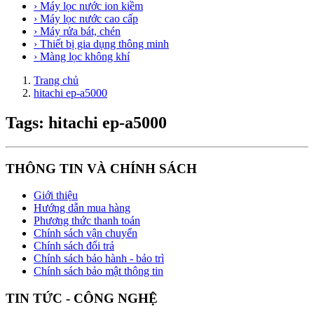
› Máy lọc nước ion kiềm
› Máy lọc nước cao cấp
› Máy rửa bát, chén
› Thiết bị gia dụng thông minh
› Màng lọc không khí
Trang chủ
hitachi ep-a5000
Tags: hitachi ep-a5000
THÔNG TIN VÀ CHÍNH SÁCH
Giới thiệu
Hướng dẫn mua hàng
Phương thức thanh toán
Chính sách vận chuyển
Chính sách đổi trả
Chính sách bảo hành - bảo trì
Chính sách bảo mật thông tin
TIN TỨC - CÔNG NGHỆ