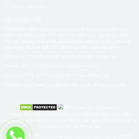
Tin hay mỗi ngày
VỀ CHÚNG TÔI
HOMEAIR - Kênh phân phối thiết bị xử lý không khí, nước sạch,
điện máy thông minh. Các sản phẩm điện máy, gia dụng, robot
hút bụi, máy lọc không khí, máy hút ẩm, máy lọc nước... thương
hiệu hàng đầu với GIÁ TỐT NHÁT tại KHO, hậu mãi uy tín!
CÔNG TY CỔ PHẦN CÔNG NGHỆ HOMEAIR TOÀN CẦU
Hotline:
0902 10 7997
| Email: info@homeair.vn
Showroom HN: Số 603 Hoàng Hoa Thám, P.Ngọc Hà
TP.HCM: Opal Tower, 92 Nguyễn Hữu Cảnh, P.Thạnh Mỹ Tây
Bản quyền © Công ty Cổ Phần Công Nghệ Homeair Toàn Cầu
Giấy chứng nhận ĐKKD số 0108405403, cấp ngày 15/08/2018 bởi Sở
Kế hoạch và Đầu tư TP. Hà Nội
Trụ sở chính: Số 603 Hoàng Hoa Thám, P. Ngọc Hà, Tp. Hà Nội