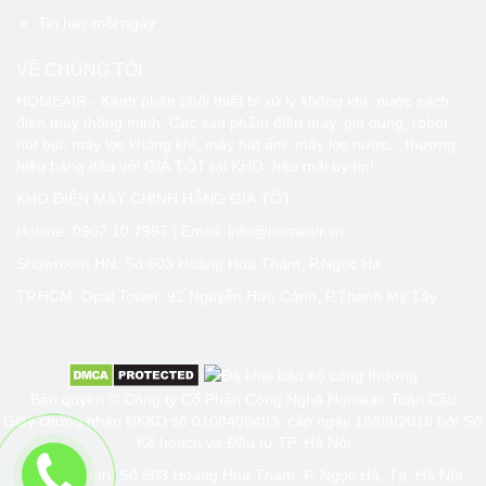
Tin hay mỗi ngày
VỀ CHÚNG TÔI
HOMEAIR - Kênh phân phối thiết bị xử lý không khí, nước sạch,
điện máy thông minh. Các sản phẩm điện máy, gia dụng, robot
hút bụi, máy lọc không khí, máy hút ẩm, máy lọc nước... thương
hiệu hàng đầu với GIÁ TỐT tại KHO, hậu mãi uy tín!
KHO ĐIỆN MÁY CHÍNH HÃNG GIÁ TỐT
Hotline:
0902 10 7997
| Email: info@homeair.vn
Showroom HN: Số 603 Hoàng Hoa Thám, P.Ngọc Hà
TP.HCM: Opal Tower, 92 Nguyễn Hữu Cảnh, P.Thạnh Mỹ Tây
Bản quyền © Công ty Cổ Phần Công Nghệ Homeair Toàn Cầu
Giấy chứng nhận ĐKKD số 0108405403, cấp ngày 15/08/2018 bởi Sở
Kế hoạch và Đầu tư TP. Hà Nội
Trụ sở chính: Số 603 Hoàng Hoa Thám, P. Ngọc Hà, Tp. Hà Nội